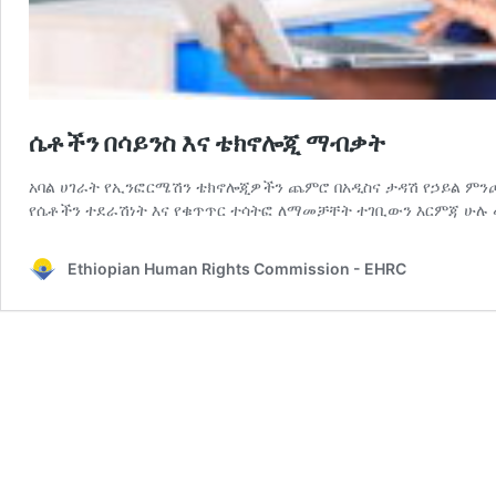
ሴቶችን በሳይንስ እና ቴክኖሎጂ ማብቃት
አባል ሀገራት የኢንፎርሜሽን ቴክኖሎጂዎችን ጨምሮ በአዲስና ታዳሽ የኃይል ምን
የሴቶችን ተደራሽነት እና የቁጥጥር ተሳትፎ ለማመቻቸት ተገቢውን እርምጃ ሁሉ
Ethiopian Human Rights Commission - EHRC