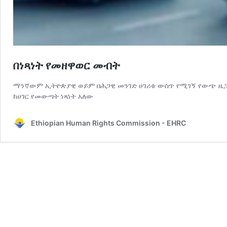
በነጻነት የመዘዋወር መብት
ማንኛውም ኢትዮጵያዊ ወይም በሕጋዊ መንገድ ሀገሪቱ ውስጥ የሚገኝ የውጭ ዜጋ 
ከሀገር የመውጣት ነጻነት አለው
Ethiopian Human Rights Commission - EHRC