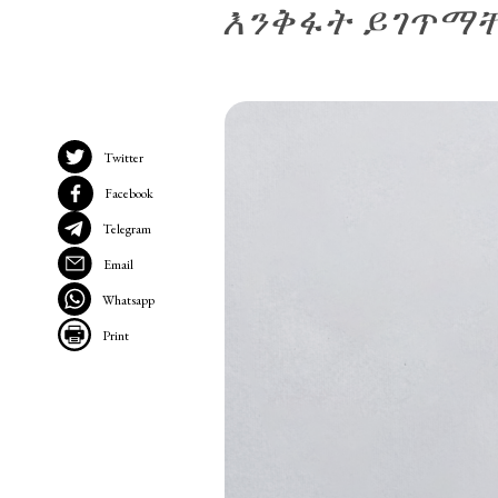
እንቅፋት ይገጥማ
Twitter
Facebook
Telegram
Email
Whatsapp
Print