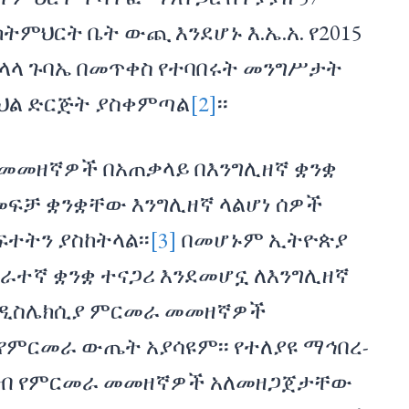
ትምህርት ቤት ውጪ እንደሆኑ እ.ኤ.አ. የ2015
ላላ ጉባኤ በመጥቀስ የተባበሩት መንግሥታት
የባህል ድርጅት ያስቀምጣል
[2]
፡፡
መመዘኛዎች በአጠቃላይ በእንግሊዘኛ ቋንቋ
 መፍቻ ቋንቋቸው እንግሊዘኛ ላልሆነ ሰዎች
ተትን ያስከትላል፡፡
[3]
በመሆኑም ኢትዮጵያ
ራተኛ ቋንቋ ተናጋሪ እንደመሆኗ ለእንግሊዘኛ
 የዲስሌክሲያ ምርመራ መመዘኛዎች
የምርመራ ውጤት አያሳዩም፡፡ የተለያዩ ማኅበረ-
ናዘብ የምርመራ መመዘኛዎች አለመዘጋጀታቸው