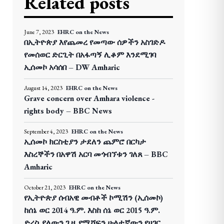
Related posts
June 7, 2023
EHRC on the News
በኢትዮጵያ እየጨመረ የመጣው ሰዎችን አስገድዶ
የመሰወር ድርጊት በአፋጣኝ ሊቆም እንደሚገባ
ኢሰመኮ አሳሰበ – DW Amharic
August 14, 2023
EHRC on the News
Grave concern over Amhara violence -
rights body – BBC News
September 4, 2023
EHRC on the News
ኢሰመኮ ክርስቲያን ታደለን ጨምሮ በርካታ
እስረኞችን በአዋሽ አርባ መጎብኘቱን ገለጸ – BBC
Amharic
October 21, 2023
EHRC on the News
የኢትዮጵያ ሰብአዊ መብቶች ኮሚሽን (ኢሰመኮ)
ከሰኔ ወር 2014 ዓ.ም. እስከ ሰኔ ወር 2015 ዓ.ም.
ድረስ ያለውን ጊዜ የሚሸፍን ሁለተኛውን የሀገር