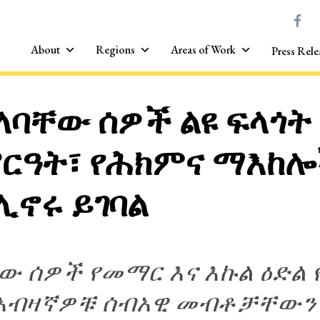
About
Regions
Areas of Work
Press Rele
ለባቸው ሰዎች ልዩ ፍላጎት
ርዓት፣ የሕክምና ማእከሎ
ኖሩ ይገባል
ው ሰዎች የመማር እና እኩል ዕድል
አብዛኛዎቹ ሰብአዊ መብቶቻቸውን