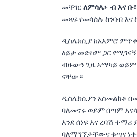
መቸገር
ለምሳሌ፦
ብ
እና
ቡ፣
መጻፍ የመሳሰሉ ከንባብ እና 
ዲስሌክሲያ ከአእምሮ ምጥቀትም (
ዕይታ መድከም ጋር የሚገናኝ
ብዙውን ጊዜ አማካይ ወይም
ናቸው።
ዲስሌክሲያን አስመልክቶ በመ
ባለመኖሩ ወይም በጣም አና
እንደ ሰነፍ እና ረባሽ ተማሪ
ባለማግኘታቸውና ቁጣና ነቀ