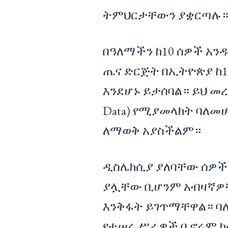
ትምህርታቸውን ያቋርጣሉ
በዓለማችን ከ10 ሰዎች አን
ጤና ድርጅት በኢትዮጵያ ከ1
እንደሆኑ ይታሰባል። ይህ መረጃ
Data) የሚያመላክት ባለ
ለማወቅ አያስችልም።
ዲስሌክሲያ ያለባቸው ሰዎች
ያሏቸው ቢሆንም አብዛኛዎ
እንቅፋት ይገጥማቸዋል። ባለ
የተሠሩ ሥራዎች ቢኖሩም ከት