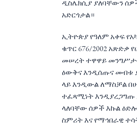
ዲስሌክሲያ ያለባቸውን ሰዎ
አድርጎታል።
ኢትዮጵያ የዓለም አቀፍ የ
ቁጥር 676/2002 አጽድቃ 
መሠረት ተዋዋይ መንግሥታት
ዕውቅና እንዲሰጡና መብቱ 
ላይ እንዲውል ለማስቻል በ
ተፈጻሚነት እንዲያረጋግጡ 
ላለባቸው ሰዎች እኩል ዕድሎ
ስምሪት እና የማኅበራዊ ተሳ