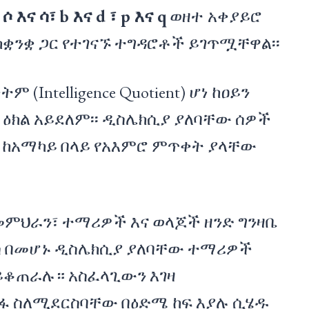
ሶ
እና
ሳ፣
b
እና
d ፣ p
እና
q
ወዘተ
አቀያይሮ
ከቋንቋ ጋር የተገናኙ ተግዳሮቶች ይገጥሟቸዋል፡፡
Intelligence Quotient) ሆነ ከዐይን
 ዕክል አይደለም፡፡ ዲስሌክሲያ ያለባቸው ሰዎች
 ከአማካይ በላይ የአእምሮ ምጥቀት ያላቸው
ምህራን፣ ተማሪዎች እና ወላጆች ዘንድ ግንዛቤ
ሳ በመሆኑ ዲስሌክሲያ ያለባቸው ተማሪዎች
 ይቆጠራሉ። አስፈላጊውን እገዛ
ፋ ስለሚደርስባቸው በዕድሜ ከፍ እያሉ ሲሄዱ