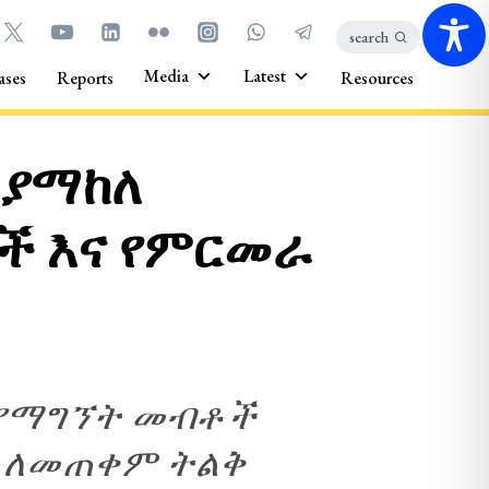
search
Media
Latest
ases
Reports
Resources
 ያማከለ
ች እና የምርመራ
 የማግኘት መብቶች
 ለመጠቀም ትልቅ