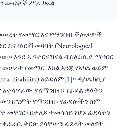
ያን መብቶች ሥራ ክፍል
ተመሠረተ የመማር እና የማንበብ ችሎታዎች
 እና ከነርቭ መዛባት (Neurological
ል ነው። እንደ ኢንተርናሽናል ዲስሌክሲያ ማኅበር
ተመሠረተ የመማር እክል እንጂ የአካል ወይም
tal disability) አይደለም
[1]
፡፡ ዲስሌክሲያ
ና አቀላጥፈው ያለማንበብ፣ የፊደል ቃላትን
ፈውን በግምት የማንበብ፣ የፊደሎችን ስም
 መቸገር፣ በተለይ ተመሳሳይ የሆኑ ፊደላትን
ተቀራራቢ ቅርጽ ያላቸውን ፊደላት መለየት