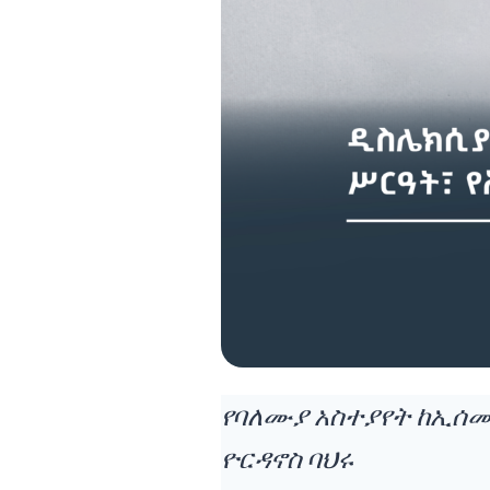
የባለሙያ አስተያየት ከኢሰመ
ዮርዳኖስ ባህሩ