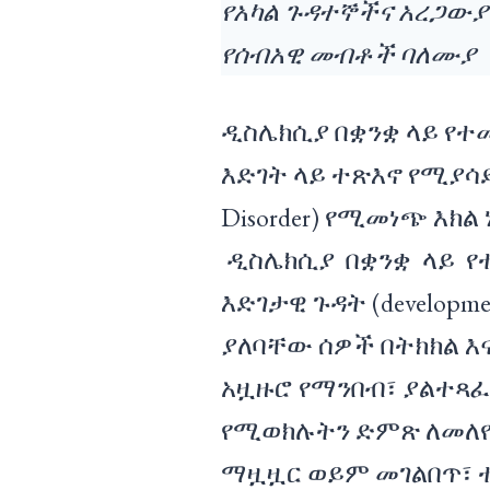
የአካል ጉዳተኞችና አረጋው
የሰብአዊ መብቶች ባለሙያ
ዲስሌክሲያ በቋንቋ ላይ የ
እድገት ላይ ተጽእኖ የሚያሳድር
Disorder) የሚመነጭ እክ
ዲስሌክሲያ በቋንቋ ላይ የ
እድገታዊ ጉዳት (developmen
ያለባቸው ሰዎች በትክክል እ
አዟዙሮ የማንበብ፣ ያልተጻ
የሚወክሉትን ድምጽ ለመለየት
ማዟዟር ወይም መገልበጥ፣ 