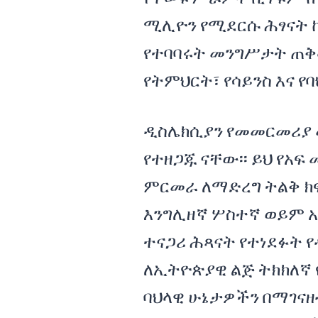
ሚሊዮን የሚደርሱ ሕፃናት ከ
የተባባሩት መንግሥታት ጠቅ
የትምህርት፣ የሳይንስ እና 
ዲስሌክሲያን የመመርመሪያ 
የተዘጋጁ ናቸው፡፡ ይህ የአፍ
ምርመራ ለማድረግ ትልቅ ክፍ
እንግሊዘኛ ሦስተኛ ወይም አ
ተናጋሪ ሕጻናት የተነደፉት
ለኢትዮጵያዊ ልጅ ትክክለኛ 
ባህላዊ ሁኔታዎችን በማገ