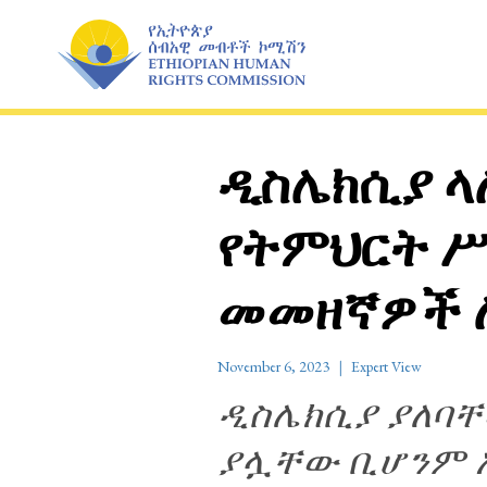
Skip
to
content
ዲስሌክሲያ ላ
የትምህርት ሥ
መመዘኛዎች ሊ
November 6, 2023
Expert View
ዲስሌክሲያ ያለባቸ
ያሏቸው ቢሆንም 