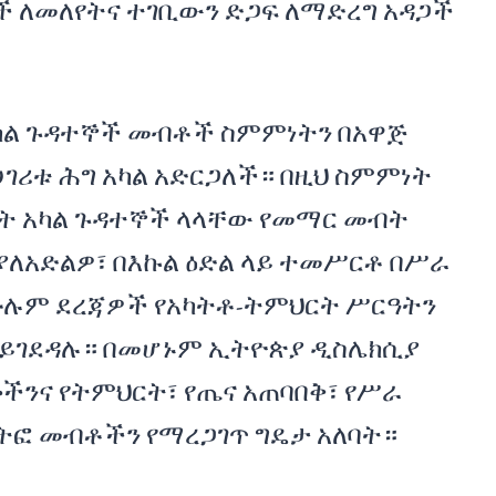
ች ለመለየትና ተገቢውን ድጋፍ ለማድረግ አዳጋች
አካል ጉዳተኞች መብቶች ስምምነትን በአዋጅ
የሀገሪቱ ሕግ አካል አድርጋለች። በዚህ ስምምነት
 አካል ጉዳተኞች ላላቸው የመማር መብት
ያለአድልዎ፣ በእኩል ዕድል ላይ ተመሥርቶ በሥራ
ሁሉም ደረጃዎች የአካትቶ-ትምህርት ሥርዓትን
ይገደዳሉ። በመሆኑም ኢትዮጵያ ዲስሌክሲያ
ችንና የትምህርት፣ የጤና አጠባበቅ፣ የሥራ
ትፎ መብቶችን የማረጋገጥ ግዴታ አለባት።