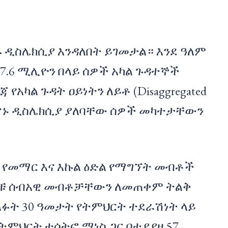
።
ዱ ዲስሌክሲያ እንዳለበት ይገመታል። እንደ ዓለም
7.6 ሚሊዮን በላይ ሰዎች አካል ጉዳተኞች
 የአካል ጉዳት ዐይነትን ለይቶ (Disaggregated
መሆኑ ዲስሌክሲያ ያለባቸው ሰዎች መካተታቸውን
 የመማር እና እኩል ዕድል የማግኘት መብቶች
ቹ ሰብአዊ መብቶቻቸውን ለመጠቀም ትልቅ
ፉት 30 ዓመታት የትምህርት ተደራሽነት ላይ
ምህርት ተሳትፎ ማነስ ጋር በተያያዘ 57