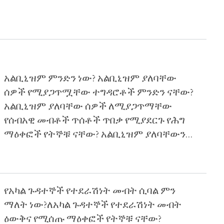
አልቢኒዝም ምንድን ነው? አልቢኒዝም ያለባቸው
ሰዎች የሚያጋጥሟቸው ተግዳሮቶች ምንድን ናቸው?
አልቢኒዝም ያለባቸው ሰዎች ለሚያጋጥማቸው
የሰብአዊ መብቶች ጥሰቶች ጥበቃ የሚያደርጉ የሕግ
ማዕቀፎች የትኞቹ ናቸው? አልቢኒዝም ያለባቸውን
ሰዎች መብቶች በተሟላ ሁኔታ ለማረጋገጥ ሊወሰዱ
የሚገባቸው እርምጃዎች ምንድን ናቸው?
የአካል ጉዳተኞች የተደራሽነት መብት ሲባል ምን
ማለት ነው?ለአካል ጉዳተኞች የተደራሽነት መብት
ዕውቅና የሚሰጡ ማዕቀፎች የትኞቹ ናቸው?