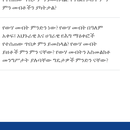
ምን መብቶችን ያካትታል?
የውሃ መብት ምንድን ነው? የውሃ መብት በዓለም
አቀፍ፣ አህጉራዊ እና ሀገራዊ የሕግ ማዕቀፎች
የተሰጠው ጥበቃ ምን ይመስላል? የውሃ መብት
ይዘቶች ምን ምን ናቸው? የውሃ መብትን አስመልክቶ
መንግሥታት ያሉባቸው ግዴታዎች ምንድን ናቸው?