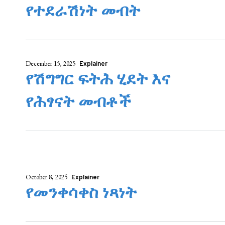
የተደራሽነት መብት
December 15, 2025
Explainer
የሽግግር ፍትሕ ሂደት እና
የሕፃናት መብቶች
October 8, 2025
Explainer
የመንቀሳቀስ ነጻነት