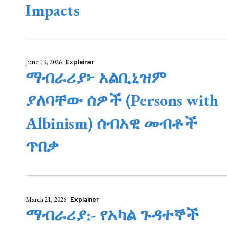
Impacts
June 13, 2026
Explainer
ማብራሪያ፦ አልቢኒዝም
ያለባቸው ሰዎች (Persons with
Albinism) ሰብአዊ መብቶች
ጥበቃ
March 21, 2026
Explainer
ማብራሪያ:- የአካል ጉዳተኞች