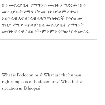
በቂ መኖሪያ ቤት የማግኘት መብት ምንድነው? በቂ
መኖሪያ ቤት የማግኘት መብት በዓለም አቀፍ፣
አህጉራዊ እና ሀገራዊ የሕግ ማዕቀፎች የተሰጠው
ጥበቃ ምን ይመስላል? በቂ መኖሪያ ቤት የማግኘት
መብት ዋና ዋና ይዘቶች ምን ምን ናቸው? በቂ መኖሪያ
ቤት የማግኘት መብትን አስመልክቶ የመንግሥት
ግዴታዎች ምንድን ናቸው?
What is Podoconiosis? What are the human
rights impacts of Podoconiosis? What is the
situation in Ethiopia?