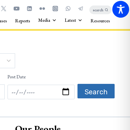
search
Media
Latest
ases
Reports
Resources
Post Date
Our People