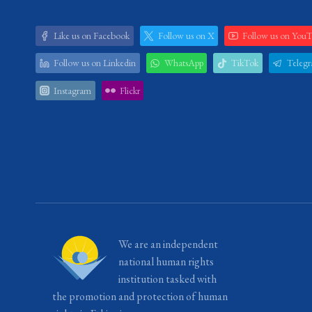
Like us on Facebook
Follow us on X
Follow us on You
Follow us on Linkedin
WhatsApp
TikTok
Teleg
Instagram
Flickr
We are an independent
national human rights
institution tasked with
the promotion and protection of human