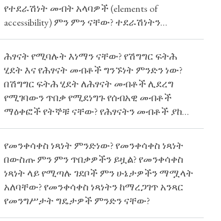
የተደራሽነት መብት አላባዎች (elements of
accessibility) ምን ምን ናቸው? ተደራሽነትን
ለማረጋገጥ ሊወሰዱ የሚገባቸው እርምጃዎች
ምንድን ናቸው?
ሕፃናት የሚባሉት እነማን ናቸው? የሽግግር ፍትሕ
ሂደት እና የሕፃናት መብቶች ግንኙነት ምንድን ነው?
በሽግግር ፍትሕ ሂደት ለሕፃናት መብቶች ሊደረግ
የሚገባውን ጥበቃ የሚደነግጉ የሰብአዊ መብቶች
ማዕቀፎች የትኞቹ ናቸው? የሕፃናትን መብቶች ያከበረ
የሽግግር ፍትሕ ሂደትን ለማረጋገጥ ምን እርምጃዎችን
መውሰድ ይገባል?
የመንቀሳቀስ ነጻነት ምንድነው? የመንቀሳቀስ ነጻነት
በውስጡ ምን ምን ጥበቃዎችን ይዟል? የመንቀሳቀስ
ነጻነት ላይ የሚጣሉ ገደቦች ምን ሁኔታዎችን ማሟላት
አለባቸው? የመንቀሳቀስ ነጻነትን ከማረጋገጥ አንጻር
የመንግሥታት ግዴታዎች ምንድን ናቸው?