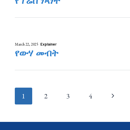
የፕሬስ ነጻነት
March 22, 2025
Explainer
የውሃ መብት
Page
1
2
3
4
navigation