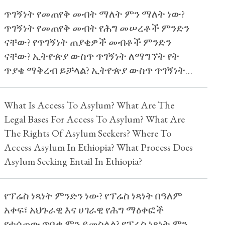
ጥገኝነት የመጠየቅ መብት ማለት ምን ማለት ነው?
ጥገኝነት የመጠየቅ መብት የሕግ መሠረቶች ምንድን
ናቸው? የጥገኝነት ጠያቂዎች መብቶች ምንድን
ናቸው? ኢትዮጵያ ውስጥ ጥገኝነት ለማግኘት የት
ጥያቄ ማቅረብ ይቻላል? ኢትዮጵያ ውስጥ ጥገኝነት
መጠየቅ ምን ሂደትን ያካትታል?
What Is Access To Asylum? What Are The
Legal Bases For Access To Asylum? What Are
The Rights Of Asylum Seekers? Where To
Access Asylum In Ethiopia? What Process Does
Asylum Seeking Entail In Ethiopia?
የፕሬስ ነጻነት ምንድን ነው? የፕሬስ ነጻነት በዓለም
አቀፍ፣ አህጉራዊ እና ሀገራዊ የሕግ ማዕቀፎች
የተሰጠው ጥበቃ ምን ይመስላል? የፕሬስ ነጻነት ምን