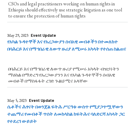
CSOs and legal practitioners working on human rights in
Ethiopia should effectively use strategic litigation as one tool
to ensure the protection of human rights
May 29, 2023
Event Update
የአካል ጉዳተኞች እና የአረጋውያን ሰብአዊ መብቶችን በተመለከተ
በባሕርይ እና በማኅበራዊ ለውጥ ዙሪያ ለሚሠሩ አካላት የተሰጠ ስልጠና
በባሕርይ እና በማኅበራዊ ለውጥ ዙሪያ የሚሠሩ አካላት ብዝኃነትን
ማዕከል በማድረግ የአረጋውያንን እና የአካል ጉዳተኞችን ሰብአዊ
መብቶች በማስፋፋት ረገድ ጉልህ ሚና አላቸው
May 5, 2023
Event Update
ሴቶችና ሕፃናት በወንጀል ፍትሕ ሥርዓቱ ውስጥ የሚያጋጥሟቸውን
ተጨማሪ የመብቶች ጥሰት ለመከላከል ከፍትሕና ባለድርሻ አካላት ጋር
የተደረገ ውይይት