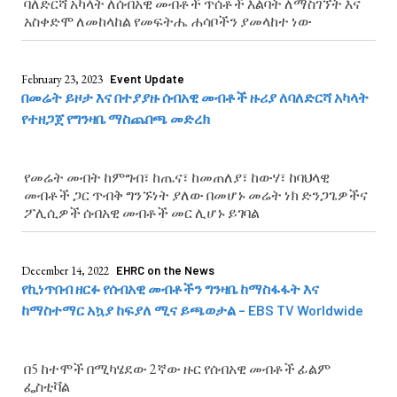
ባለድርሻ አካላት ለሰብአዊ መብቶች ጥሰቶች እልባት ለማስገኘት እና
አስቀድሞ ለመከላከል የመፍትሔ ሐሳቦችን ያመላከተ ነው
February 23, 2023
Event Update
በመሬት ይዞታ እና በተያያዙ ሰብአዊ መብቶች ዙሪያ ለባለድርሻ አካላት
የተዘጋጀ የግንዛቤ ማስጨበጫ መድረክ
የመሬት መብት ከምግብ፣ ከጤና፣ ከመጠለያ፣ ከውሃ፣ ከባህላዊ
መብቶች ጋር ጥብቅ ግንኙነት ያለው በመሆኑ መሬት ነክ ድንጋጌዎችና
ፖሊሲዎች ሰብአዊ መብቶች መር ሊሆኑ ይገባል
December 14, 2022
EHRC on the News
የኪነጥበብ ዘርፉ የሰብአዊ መብቶችን ግንዛቤ ከማስፋፋት እና
ከማስተማር አኳያ ከፍያለ ሚና ይጫወታል – EBS TV Worldwide
በ5 ከተሞች በሚካሄደው 2ኛው ዙር የሰብአዊ መብቶች ፊልም
ፌስቲቫል