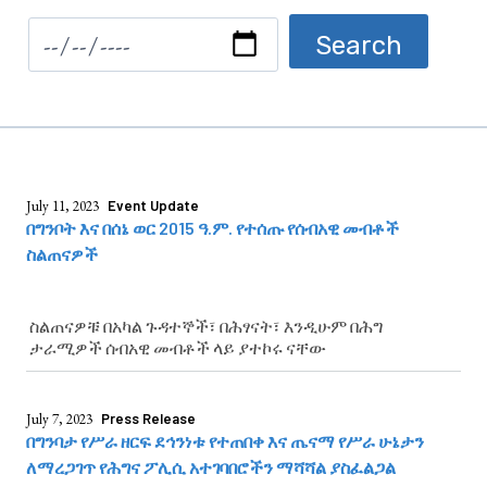
July 11, 2023
Event Update
በግንቦት እና በሰኔ ወር 2015 ዓ.ም. የተሰጡ የሰብአዊ መብቶች
ስልጠናዎች
ስልጠናዎቹ በአካል ጉዳተኞች፣ በሕፃናት፣ እንዲሁም በሕግ
ታራሚዎች ሰብአዊ መብቶች ላይ ያተኮሩ ናቸው
July 7, 2023
Press Release
በግንባታ የሥራ ዘርፍ ደኅንነቱ የተጠበቀ እና ጤናማ የሥራ ሁኔታን
ለማረጋገጥ የሕግና ፖሊሲ አተገባበሮችን ማሻሻል ያስፈልጋል