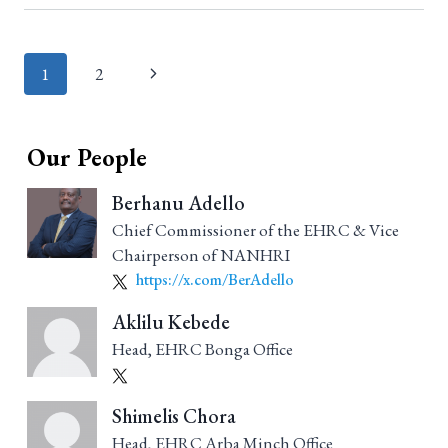
Page
1
2
navigation
Our People
Berhanu Adello
Chief Commissioner of the EHRC & Vice
Chairperson of NANHRI
https://x.com/BerAdello
Aklilu Kebede
Head, EHRC Bonga Office
Shimelis Chora
Head, EHRC Arba Minch Office