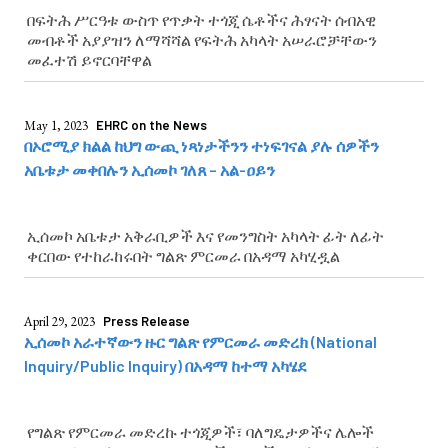
በፍትሕ ሥርዓቱ ውስጥ የጥቃት ተጎጂ ሴቶችና ሕፃናት ሰብአዊ
መብቶች አያያዝን ለማሻሻል የፍትሕ አካላት አሠራሮቻቸውን
መፈተሽ ይኖርባቸዋል
May 1, 2023
EHRC on the News
በኦሮሚያ ክልል ከህግ ውጪ ነጻነታችንን ተነፍገናል ያሉ ሰዎችን
አቤቱታ መቀበሉን ኢሰመኮ ገለጸ – አል-ዐይን
ኢሰመኮ አቤቱታ አቅራቢዎች እና የመንግስት አካላት ፊት ለፊት
ቀርበው የተከራከሩበት ግልጽ ምርመራ በአዳማ አካሂዷል
April 29, 2023
Press Release
ኢሰመኮ አራተኛውን ዙር ግልጽ የምርመራ መድረክ (National
Inquiry/Public Inquiry) በአዳማ ከተማ አካሄደ
የግልጽ የምርመራ መድረኩ ተጎጂዎች፣ ባለግዴታዎችና ሌሎች