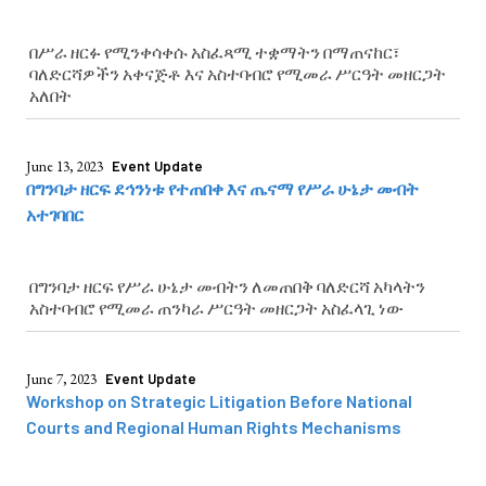
በሥራ ዘርፉ የሚንቀሳቀሱ አስፈጻሚ ተቋማትን በማጠናከር፣
ባለድርሻዎችን አቀናጅቶ እና አስተባብሮ የሚመራ ሥርዓት መዘርጋት
አለበት
June 13, 2023
Event Update
በግንባታ ዘርፍ ደኅንነቱ የተጠበቀ እና ጤናማ የሥራ ሁኔታ መብት
አተገባበር
በግንባታ ዘርፍ የሥራ ሁኔታ መብትን ለመጠበቅ ባለድርሻ አካላትን
አስተባብሮ የሚመራ ጠንካራ ሥርዓት መዘርጋት አስፈላጊ ነው
June 7, 2023
Event Update
Workshop on Strategic Litigation Before National
Courts and Regional Human Rights Mechanisms