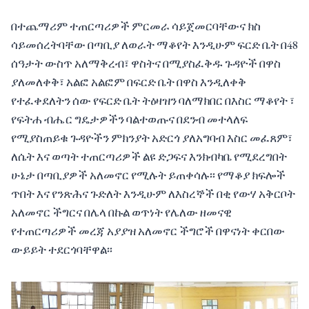
በተጨማሪም ተጠርጣሪዎች ምርመራ ሳይጀመርባቸውና ክስ
ሳይመሰረትባቸው በጣቢያ ለወራት ማቆየት እንዲሁም ፍርድ ቤት በ48
ሰዓታት ውስጥ አለማቅረብ፣ ዋስትና በሚያስፈቅዱ ጉዳዮች በዋስ
ያለመለቀቅ፣ አልፎ አልፎም በፍርድ ቤት በዋስ እንዲለቀቅ
የተፈቀደለትን ሰው የፍርድ ቤት ትዕዛዝን ባለማክበር በእስር ማቆየት ፣
የፍትሐ ብሔር ግዴታዎችን ባልተወጡና በደንብ መተላለፍ
የሚያስጠይቁ ጉዳዮችን ምክንያት አድርጎ ያለአግባብ እስር መፈጸም፣
ለሴት እና ወጣት ተጠርጣሪዎች ልዩ ድጋፍና እንክብካቤ የሚደረግበት
ሁኔታ በጣቢያዎች አለመኖር የሚሉት ይጠቀሳሉ፡፡ የማቆያ ክፍሎች
ጥበት እና የንጽሕና ጉድለት እንዲሁም ለእስረኞች በቂ የውሃ አቅርቦት
አለመኖር ችግርና በሌላ በኩል ወጥነት የሌለው ዘመናዊ
የተጠርጣሪዎች መረጃ አያያዝ አለመኖር ችግሮች በዋናነት ቀርበው
ውይይት ተደርጎባቸዋል፡፡