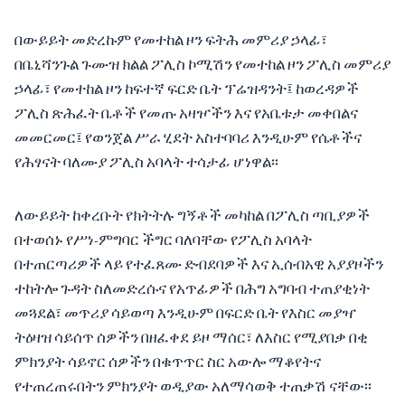
በውይይት መድረኩም የመተከል ዞን ፍትሕ መምሪያ ኃላፊ፣
በቤኒሻንጉል ጉሙዝ ክልል ፖሊስ ኮሚሽን የመተከል ዞን ፖሊስ መምሪያ
ኃላፊ፣ የመተከል ዞን ከፍተኛ ፍርድ ቤት ፕሬዝዳንት፤ ከወረዳዎች
ፖሊስ ጽሕፈት ቤቶች የመጡ አዛዦችን እና የአቤቱታ መቀበልና
መመርመር፤ የወንጀል ሥራ ሂደት አስተባባሪ እንዲሁም የሴቶችና
የሕፃናት ባለሙያ ፖሊስ አባላት ተሳታፊ ሆነዋል፡፡
ለውይይት ከቀረቡት የክትትሉ ግኝቶች መካከል በፖሊስ ጣቢያዎች
በተወሰኑ የሥነ-ምግባር ችግር ባለባቸው የፖሊስ አባላት
በተጠርጣሪዎች ላይ የተፈጸሙ ድብደባዎች እና ኢሰብአዊ አያያዞችን
ተከትሎ ጉዳት ስለመድረሱና የአጥፊዎች በሕግ አግባብ ተጠያቂነት
መጓደል፣ መጥሪያ ሳይወጣ እንዲሁም በፍርድ ቤት የእስር መያዣ
ትዕዛዝ ሳይሰጥ ሰዎችን በዘፈቀደ ይዞ ማሰር፣ ለእስር የሚያበቃ በቂ
ምክንያት ሳይኖር ሰዎችን በቁጥጥር ስር አውሎ ማቆየትና
የተጠረጠሩበትን ምክንያት ወዲያው አለማሳወቅ ተጠቃሽ ናቸው፡፡