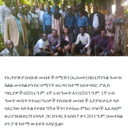
የኢትዮጵያ ሰብአዊ መብቶች ኮሚሽን (ኢሰመኮ) በቤኒሻንጉል ጉሙዝ
ክልል መተከል ዞን ስር በሚገኙ ወረዳና ከተማ አስተዳደር ፖሊስ
ጣቢያዎች በ2014 ዓ.ም. 4ኛ ሩብ ዓመት እና በ2015 ዓ.ም. 1ኛ ሩብ
ዓመት ውስጥ የተጠርጣሪዎች የሰብአዊ መብቶች አያያዝ ሁኔታ ላይ
ባደረገው ክትትል የተለዩ ግኝቶችንና የተሰጡ ምክረ-ሃሳቦች አፈጻጸም
ዙሪያ ከባለድርሻ አካላት ጋር ከኅዳር 8 እስከ 9 ቀን 2015 ዓ.ም. በመተከል
ዞን ፓዌ ከተማ ውይይት አካሂዷል፡፡