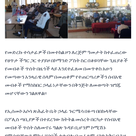
የመድረኩ ተሳታፊዎች በመተከል ዞን ለረጅም ዓመታት ከተፈጠረው
የፀጥታ ችግር ጋር ተያይዞ በኮማንድ ፖስት ስር በቆዩባቸው ጊዜያቶች
የመብቶች ጥሰት በዜጎች ላይ እንደተፈጸመ በመጥቀስ አሁን
የመጣውን አንጻራዊ ሰላም በመጠቀም የተጠርጣሪዎችን ሰብአዊ
መብቶች የማስከበር ኃላፊነታቸውን በቅንጅት ለመወጣት ዝግጁ
መሆናቸውን ገልጸዋል፡፡
የኢሰመኮ አሶሳ ጽሕፈት ቤት ኃላፊ ጉርሜሳ በፉጣ በበኩላቸው
በፖሊስ ጣቢያዎች በተደረገው ክትትል መሰረት በርካታ የሰብአዊ
መብቶች ጥሰት ስለመኖሩ ግልጽ ጉዳይ ቢሆንም ኮሚሽኑ
የሚሰጣቸውን ምክረ-ሃሳቦች ተቀብሎ በመፈጸም ረገድ ከቅርብ ጊዜ