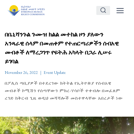
Skip
to
content
በቤኒሻንጉል ጉሙዝ ክልል መተከል ዞን ያለውን
አንጻራዊ ሰላም በመጠቀም የተጠርጣሪዎችን ሰብአዊ
መብቶች ለማረጋገጥ የፍትሕ አካላት በጋራ ሊሠሩ
ይገባል
November 26, 2022
Event Update
በፖሊስ ጣቢያዎች በተደረገው ክትትል የኢትዮጵያ የሰብአዊ
መብቶች ኮሚሽን የሰጣቸውን ምክረ-ሃሳቦች ተቀብሎ በመፈጸም
ረገድ ከቅርብ ጊዜ ወዲህ መሻሻሎች መስተዋላቸው አበረታች ነው