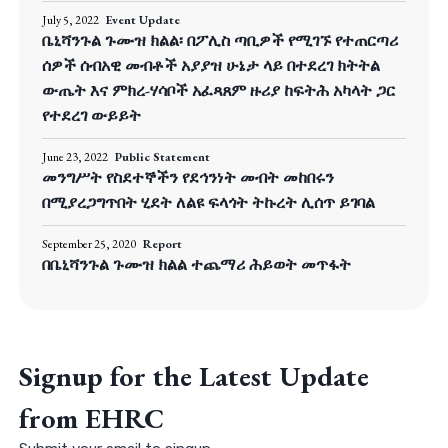
July 5, 2022
Event Update
ቤኒሻንጉል ጉሙዝ ክልል፡ በፖሊስ ጣቢዎች የሚገኙ የተጠርጣሪ
ሰዎች ሰብአዊ መብቶች አያያዝ ሁኔታ ላይ በተደረገ ክትትል
ውጤት እና ምክረ-ሃሳቦች አፈጻጸም ዙሪያ ከፍትሕ አካላት ጋር
የተደረገ ውይይት
June 23, 2022
Public Statement
መንግሥት የስደተኞችን የደኅንነት መብት መከበሩን
በሚያረጋግጥበት ሂደት ለልዩ ፍላጎት ትኩረት ሊሰጥ ይገባል
September 25, 2020
Report
በቤኒሻንጉል ጉሙዝ ክልል ተጨማሪ ሕይወት መጥፋት
Signup for the Latest Update
from EHRC