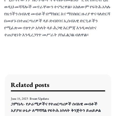
ወዲህ መሻሻሎች መኖራቸውን ተናግረዋል፡፡ አክለውም የፍትሕ አካሉ
የዜጎችን ሰብአዊ መብቶች በማክበር እና ማስከበር ዙሪያ ዋና ባለድርሻ
በመሆኑ በተጠርጣሪዎች ላይ ድብደባና ኢሰብአዊ ድርጊቶችን
የሚፈጽሙ የፀጥታ አካላት ላይ ሕጋዊ እርምጃ እንዲወሰድና
ተጠያቂነት እንዲረጋገጥ መሥራት ያስፈልጋል ብለዋል፡፡
Related posts
June 15, 2023
Event Update
ጋምቤላ:- የታራሚዎችና የተጠርጣሪዎች ሰብአዊ መብቶች
አያያዝ ሁኔታ ለማሻሻል የፍትሕ አካላት ቅንጅትን ይጠይቃል