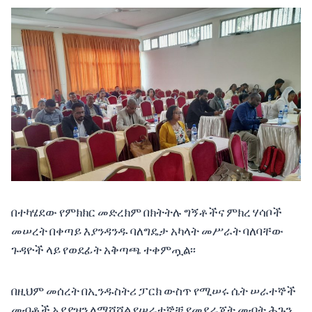
በተካሄደው የምክክር መድረክም በክትትሉ ግኝቶችና ምክረ ሃሳቦች
መሠረት በቀጣይ እያንዳንዱ ባለግዴታ አካላት መሥራት ባለባቸው
ጉዳዮች ላይ የወደፊት አቅጣጫ ተቀምጧል፡፡
በዚህም መሰረት በኢንዱስትሪ ፓርክ ውስጥ የሚሠሩ ሴት ሠራተኞች
መብቶች አያያዝን ለማሻሻል የሠራተኞቹ የመደራጀት መብት ሕጉን