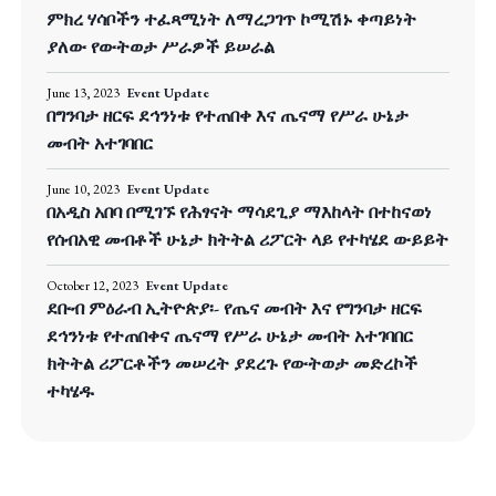
ምክረ ሃሳቦችን ተፈጻሚነት ለማረጋገጥ ኮሚሽኑ ቀጣይነት
ያለው የውትወታ ሥራዎች ይሠራል
June 13, 2023
Event Update
በግንባታ ዘርፍ ደኅንነቱ የተጠበቀ እና ጤናማ የሥራ ሁኔታ
መብት አተገባበር
June 10, 2023
Event Update
በአዲስ አበባ በሚገኙ የሕፃናት ማሳደጊያ ማእከላት በተከናወነ
የሰብአዊ መብቶች ሁኔታ ክትትል ሪፖርት ላይ የተካሄደ ውይይት
October 12, 2023
Event Update
ደቡብ ምዕራብ ኢትዮጵያ፡- የጤና መብት እና የግንባታ ዘርፍ
ደኅንነቱ የተጠበቀና ጤናማ የሥራ ሁኔታ መብት አተገባበር
ክትትል ሪፖርቶችን መሠረት ያደረጉ የውትወታ መድረኮች
ተካሄዱ