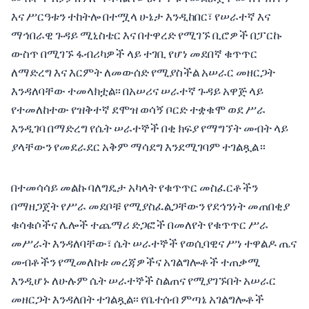
እና ሥርዓቱን ተከትሎ በተሟላ ሁኔታ እንዲከበር፣ የሠራተኛ እና
ማኅበራዊ ጉዳይ ሚኒስቴር እና በተዋረድ የሚገኙ ቢሮዎች በፓርኩ
ውስጥ በሚገኙ ፋብሪካዎች ላይ ተገቢ የሆነ መደበኛ ቁጥጥር
ለማድረግ እና እርምት ለመውሰድ የሚያስችል አሠራር መዘርጋት
እንዳለባቸው ተመላክቷል፡፡ በአሠሪና ሠራተኛ ጉዳይ አዋጅ ላይ
የተመለከተው የዝቅተኛ ደሞዝ ወሳኝ ቦርድ ተቋቁሞ ወደ ሥራ
እንዲገባ በማድረግ የሴት ሠራተኞች በቂ ክፍያ የማግኘት መብት ላይ
ያላቸውን የመደራደር አቅም ማሳደግ እንደሚገባም ተገልጿል።
በተመሳሳይ መልኩ ባለግዴታ አካላት የቁጥጥር መስፈርቶችን
በማዘጋጀት የሥራ መደቦቹ የሚያስፈልጋቸውን የደኅንነት መጠበቂያ
ቁሳቁሶችና ሌሎች ተጨማሪ ድጋፎች በመለየት የቁጥጥር ሥራ
መሥራት እንዳለባቸው፣ ሴት ሠራተኞች የወሲባዊና ሥነ ተዋልዶ ጤና
መብቶችን የሚመለከቱ መረጃዎችና አገልግሎቶች ተጠቃሚ
እንዲሆኑ ለሁሉም ሴት ሠራተኞች ስልጠና የሚያገኙበት አሠራር
መዘርጋት እንዳለበት ተገልጿል፡፡ የቤተሰብ ምጣኔ አገልግሎቶች