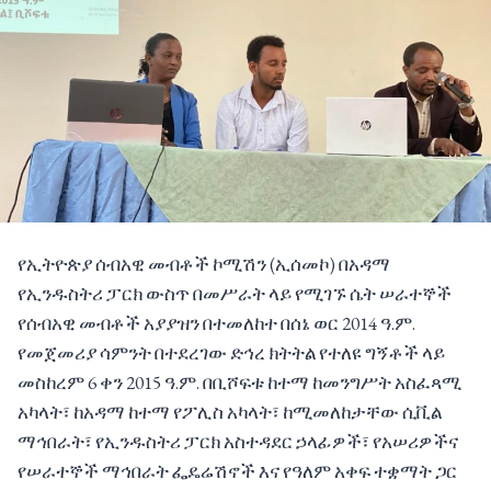
የኢትዮጵያ ሰብአዊ መብቶች ኮሚሽን (ኢሰመኮ) በአዳማ
የኢንዱስትሪ ፓርክ ውስጥ በመሥራት ላይ የሚገኙ ሴት ሠራተኞች
የሰብአዊ መብቶች አያያዝን በተመለከተ በሰኔ ወር 2014 ዓ.ም.
የመጀመሪያ ሳምንት በተደረገው ድኅረ ክትትል የተለዩ ግኝቶች ላይ
መስከረም 6 ቀን 2015 ዓ.ም. በቢሾፍቱ ከተማ ከመንግሥት አስፈጻሚ
አካላት፣ ከአዳማ ከተማ የፖሊስ አካላት፣ ከሚመለከታቸው ሲቪል
ማኅበራት፣ የኢንዱስትሪ ፓርክ አስተዳደር ኃላፊዎች፣ የአሠሪዎችና
የሠራተኞች ማኅበራት ፌዴሬሽኖች እና የዓለም አቀፍ ተቋማት ጋር