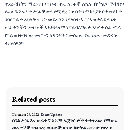
ተደራሽነትን ማረጋገጥ፣ የነፍሰ ጡር እናቶች የጤና ክትትልን ማሻሻል፣
የወለዱ እናቶች ሥራቸውን የሚያቋርጡበትን ምክንያት በተመለከተ
በባለግዴታ አካላት ጥናት መደረግ እንዳለበት እና በአጠቃላይ የሴት
ሠራተኞችን መብቶች አያያዝ ለማሻሻል ባለግዴታ አካላት ሰፊ ሥራ
የሚጠበቅባቸው መሆኑን አጽንዖት በመስጠት የውይይት መድረኩ
ተጠናቋል፡፡
Related posts
December 29, 2022
Event Update
በግል ሥራ እና ሠራተኛ አገናኝ ኤጀንሲዎች ተቀጥረው የሚሠሩ
ሠራተኞች የሰብአዊ መብቶች ሁኔታ ክትትል ሪፖርት የቀረቡ