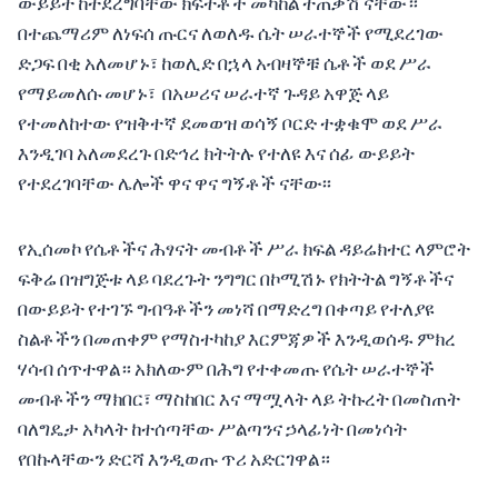
ውይይት ከተደረግባቸው ክፍተቶች መካከል ተጠቃሽ ናቸው።
በተጨማሪም ለነፍሰ ጡርና ለወለዱ ሴት ሠራተኞች የሚደረገው
ድጋፍ በቂ አለመሆኑ፣ ከወሊድ በኋላ አብዛኞቹ ሴቶች ወደ ሥራ
የማይመለሱ መሆኑ፣ በአሠሪና ሠራተኛ ጉዳይ አዋጅ ላይ
የተመለከተው የዝቅተኛ ደመወዝ ወሳኝ ቦርድ ተቋቁሞ ወደ ሥራ
እንዲገባ አለመደረጉ በድኅረ ክትትሉ የተለዩ እና ሰፊ ውይይት
የተደረገባቸው ሌሎች ዋና ዋና ግኝቶች ናቸው፡፡
የኢሰመኮ የሴቶችና ሕፃናት መብቶች ሥራ ክፍል ዳይሬክተር ላምሮት
ፍቅሬ በዝግጅቱ ላይ ባደረጉት ንግግር በኮሚሽኑ የክትትል ግኝቶችና
በውይይት የተገኙ ግብዓቶችን መነሻ በማድረግ በቀጣይ የተለያዩ
ስልቶችን በመጠቀም የማስተካከያ እርምጃዎች እንዲወሰዱ ምክረ
ሃሳብ ሰጥተዋል። አክለውም በሕግ የተቀመጡ የሴት ሠራተኞች
መብቶችን ማክበር፣ ማስከበር እና ማሟላት ላይ ትኩረት በመስጠት
ባለግዴታ አካላት ከተሰጣቸው ሥልጣንና ኃላፊነት በመነሳት
የበኩላቸውን ድርሻ እንዲወጡ ጥሪ አድርገዋል።