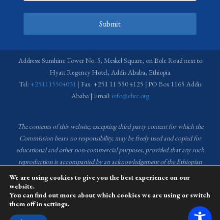
Submit
Address: Sunshine Tower No. 5, Meskel Square, on Bole Road next to
Hyatt Regency Hotel, Addis Ababa, Ethiopia
Tel:
+251115504031
| Fax: +251 11 550 4125 | PO Box 1165 Addis
Ababa | Email:
info@ehrc.org
The contents of this website, excepting third party content for which the
Commission bears no responsibility,
may be freely used and copied for
educational and other non-commercial purposes, provided that any such
reproduction is accompanied by an acknowledgement of the Ethiopian
Human Rights Commission (EHRC).
Source of images used in the content
We are using cookies to give you the best experience on our
of this website: EHRC Media and Communications Department Archive
website.
You can find out more about which cookies we are using or switch
and Creative Common License.
them off in
settings
.
This website is managed by the Media and Communications team of the