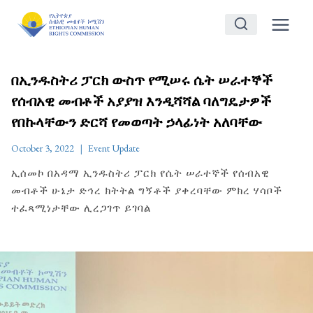
Skip
to
content
በኢንዱስትሪ ፓርክ ውስጥ የሚሠሩ ሴት ሠራተኞች
የሰብአዊ መብቶች አያያዝ እንዲሻሻል ባለግዴታዎች
የበኩላቸውን ድርሻ የመወጣት ኃላፊነት አለባቸው
October 3, 2022
Event Update
ኢሰመኮ በአዳማ ኢንዱስትሪ ፓርክ የሴት ሠራተኞች የሰብአዊ
መብቶች ሁኔታ ድኅረ ክትትል ግኝቶች ያቀረባቸው ምክረ ሃሳቦች
ተፈጻሚነታቸው ሊረጋገጥ ይገባል