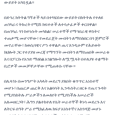
ውይይት አካሂዷል።
በድኅረ ክትትል ግኝቶች ላይ በተካሄደው ውይይት በክትትሉ የተለዩ
ጠንካራና ትኩረት የሚሹ ክፍተቶች ለተሳታፊዎች ቀርበዋል፡፡
በጠንካራ ጎን ከተነሱት መካከል፣ ሠራተኞች የማኅበራዊ ዋስትና
ተጠቃሚ መሆናቸው፣ የመደራጀት መብትን ለማስከበር በጎ ጅምሮች
መኖራቸው፣ ከወሲባዊና ሥነ ተዋልዶ ጤና እንዲሁም የሕይወት
ክህሎት ጋር የተያያዘ መረጃ የማግኘት መብትን ለማስጠበቅ መሠራቱ
እና በፓርኩ የአንድ ማዕከል አገልግሎት ለሟሟላት በተለያዩ ተቋማት
ቢሮዎች መመቻቸታቸው የሚጠቀሱ ናቸው።
በሌላጎኑ በመንግሥት አካላት መደረግ ያለበት ቁጥጥር አነስተኛ
መሆኑ፣ በጨርቃ ጨርቅ እና አልባሳት ኢንዱስትሪ ዘርፉ የጤና ጉዳት
የሚያስከትሉ ሥራዎችን ለመለየት የሚያስችሉ አሠራሮች
አለመዘርጋት፣ ሕግን ያልተከተለ የሴት ሠራተኞች ቅነሳ መደረጉ እና
ለትርፍ ሰዓት ሥራ የሚከፈለዉ ክፍያ አነስተኛና አስገዳጅ መሆኑ