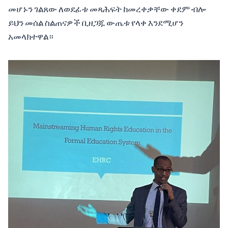
መሆኑን ገልጸው ለወደፊቱ መጻሕፍት ከመረቀቃቸው ቀደም ብሎ
ይህን መሰል ስልጠናዎች ቢዘጋጁ ውጤቱ የላቀ እንደሚሆን
አመላክተዋል።