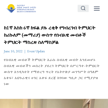
Skip
to
content
ከ1ኛ እስከ 6ኛ ክፍል ያሉ ረቂቅ የግብረገብ ትምህርት
ከሪኩለም (መማሪያ) ውስጥ የሰብአዊ መብቶች
ትምህርት ማስረጽ ስለማስቻል
June 10, 2022
Event Update
የሰብአዊ መብቶች ትምህርት እራሱ ሰብአዊ መብት እንደመሆኑ
ሰብአዊ መብቶችን መሰረት ያደረገ ትምህርት በሥርዓተ-ትምህርት
ውስጥ እንዲካተት የማድረግ ጥረት የአትዮጵያ መንግሥት በዓለም
አቀፍ፣ አህጉራዊና ሀገር አቀፍ ደረጃ ከገባው ግዴታ ጋር የሚያያዝ
ነው