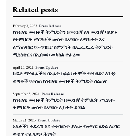
Related posts
February 3, 2023
Press Release
የሰብአዊ መብቶች ትምህርትን በመደበኛ እና መደበኛ ባልሆኑ
የትምህርት ሥርዓቶች ውስጥ በአግባቡ ለማካተት እና
ለማጠናከር የመግባቢያ ስምምነት በኢ.ፌ.ዴ.ሪ. ትምህርት
ሚኒስቴርና በኢሰመኮ መካከል ተፈረመ
April 20, 2022
Event Update
ከፎቶ ማኅደራችን፡ በአራት ክልል ከተሞች የተካሄደና ለ139
ወጣቶች የተሰጠ የሰብአዊ መብቶች ትምህርት ስልጠና
September 3, 2021
Press Release
የሰብአዊ መብቶች ትምህርት በመደበኛ ትምህርት ሥርአተ-
ትምህርት ውስጥ በአግባቡ ሊካተት ይገባል
March 25, 2023
Event Update
አካታች፣ ተደራሽ እና ተቀባይነት ያለው የመማር ዕድል ለሀገር
ውስጥ ተፈናቃይ ሕፃናት