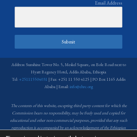
Email Address
Submit
Address: Sunshine Tower No. 5, Meskel Square, on Bole Road next to
Hyatt Regency Hotel, Addis Ababa, Ethiopia
Tel:
+251115504031
| Fax: +251 11 550 4125 | PO Box 1165 Addis
Ababa | Email:
info@ehrc.org
The contents of this website, excepting third party content for which the
Commission bears no responsibility,
may be freely used and copied for
educational and other non-commercial purposes, provided that any such
reproduction is accompanied by an acknowledgement of the Ethiopian
Human Rights Commission (EHRC).
Source of images used in the content