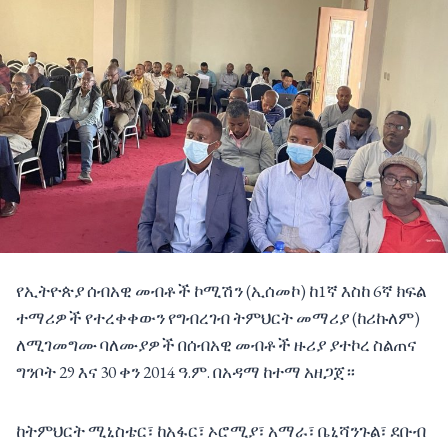
የኢትዮጵያ ሰብአዊ መብቶች ኮሚሽን (ኢሰመኮ) ከ1ኛ እስከ 6ኛ ክፍል
ተማሪዎች የተረቀቀውን የግብረገብ ትምህርት መማሪያ (ከሪኩለም)
ለሚገመግሙ ባለሙያዎች በሰብአዊ መብቶች ዙሪያ ያተኮረ ስልጠና
ግንቦት 29 እና 30 ቀን 2014 ዓ.ም. በአዳማ ከተማ አዘጋጀ።
ከትምህርት ሚኒስቴር፣ ከአፋር፣ ኦሮሚያ፣ አማራ፣ ቤኒሻንጉል፣ ደቡብ