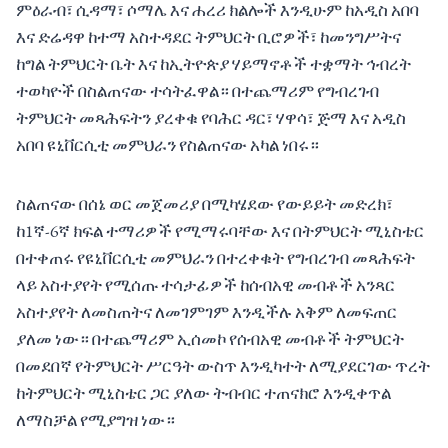
ምዕራብ፣ ሲዳማ፣ ሶማሌ እና ሐረሪ ክልሎች እንዲሁም ከአዲስ አበባ
እና ድሬዳዋ ከተማ አስተዳደር ትምህርት ቢሮዎች፣ ከመንግሥትና
ከግል ትምህርት ቤት እና ከኢትዮጵያ ሃይማኖቶች ተቋማት ኅብረት
ተወካዮች በስልጠናው ተሳትፈዋል። በተጨማሪም የግብረገብ
ትምህርት መጻሕፍትን ያረቀቁ የባሕር ዳር፣ ሃዋሳ፣ ጅማ እና አዲስ
አበባ ዩኒቨርሲቲ መምህራን የስልጠናው አካል ነበሩ።
ስልጠናው በሰኔ ወር መጀመሪያ በሚካሄደው የውይይት መድረክ፣
ከ1ኛ-6ኛ ክፍል ተማሪዎች የሚማሩባቸው እና በትምህርት ሚኒስቴር
በተቀጠሩ የዩኒቨርሲቲ መምህራን በተረቀቁት የግብረገብ መጻሕፍት
ላይ አስተያየት የሚሰጡ ተሳታፊዎች ከሰብአዊ መብቶች አንጻር
አስተያየት ለመስጠትና ለመገምገም እንዲችሉ አቅም ለመፍጠር
ያለመ ነው። በተጨማሪም ኢሰመኮ የሰብአዊ መብቶች ትምህርት
በመደበኛ የትምህርት ሥርዓት ውስጥ እንዲካተት ለሚያደርገው ጥረት
ከትምህርት ሚኒስቴር ጋር ያለው ትብብር ተጠናክሮ እንዲቀጥል
ለማስቻል የሚያግዝ ነው።