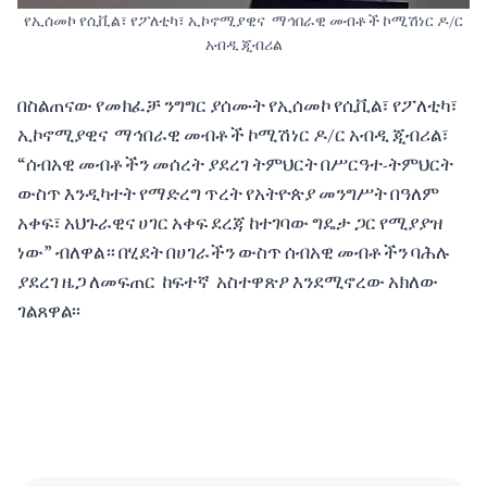
የኢሰመኮ የሲቪል፣ የፖለቲካ፣ ኢኮኖሚያዊና ማኅበራዊ መብቶች ኮሚሽነር ዶ/ር
አብዲ ጂብሪል
በስልጠናው የመክፈቻ ንግግር ያሰሙት የኢሰመኮ የሲቪል፣ የፖለቲካ፣
ኢኮኖሚያዊና ማኅበራዊ መብቶች ኮሚሽነር ዶ/ር አብዲ ጂብሪል፣
“ሰብአዊ መብቶችን መሰረት ያደረገ ትምህርት በሥርዓተ-ትምህርት
ውስጥ እንዲካተት የማድረግ ጥረት የአትዮጵያ መንግሥት በዓለም
አቀፍ፣ አህጉራዊና ሀገር አቀፍ ደረጃ ከተገባው ግዴታ ጋር የሚያያዝ
ነው” ብለዋል። በሂደት በሀገራችን ውስጥ ሰብአዊ መብቶችን ባሕሉ
ያደረገ ዜጋ ለመፍጠር ከፍተኛ አስተዋጽዖ እንደሚኖረው አክለው
ገልጸዋል፡፡