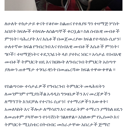
ለሁለት ተከታታይ ቀናት የቆየው ስልጠና የተለያዩ ግን ተዛማጅ ሦስት
አበይት ክፍሎች ተከፍሎ ለሰልጣኞች ቀርቧል። ስለ ሰብአዊ መብቶች
ምንነት፣ ባሕሪያት እና እሴቶች በመጀመሪያው ክፍል የተዳሰሱ ሲሆን፣
ሁለተኛው ክፍል የግብረገብ እና የሰብአዊ መብቶች እሴቶች ምንነት፣
ግቦች፣ ተዛማጅነትና ተደጋጋፊነት ላይ ያተኮረ ነበር። አሳታፊ የሰብአዊ
መብቶች ትምህርት ዘዴ እና ክህሎት ለግብረገብ ትምህርት አሰጣጥ
ያለውን ጠቀሜታ ተገባራዊነት በመጨረሻው ክፍል ተዋውቀዋል ።
የስልጣናው ተሳታፊዎች የግብረገብ ትምህርት መጻሕፍትን
ለመገምገም የሚያስችል አዳዲስ ግንዛቤዎችን እና መረጃዎችን
ለማግኘት እንደቻሉ የተናገሩ ሲሆን፤ የተማሪዎችን እውቀት፣
አመለካከት እና ችሎታ ለማሳደግ እና ወደፊትም ተማሪን ያማከለ ዘዴን
ለመጠቀም ያላቸውን ተነሳሽነት ገልጸዋል። አክለውም የኢሰመኮ እና
ትምህርት ሚኒስቴር በትብብር መስራታቸው አበረታች ጅማሮ