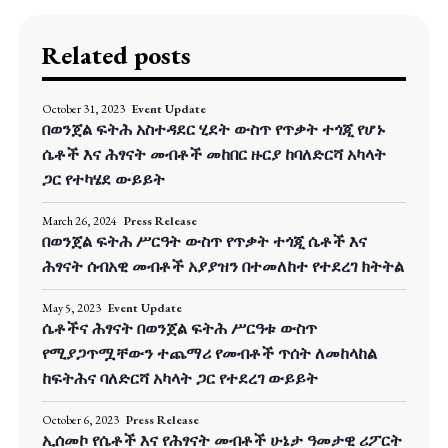
Related posts
October 31, 2023
Event Update
በወንጀል ፍትሕ አስተዳደር ሂደት ውስጥ የጥቃት ተጎጂ የሆኑ
ሴቶች እና ሕፃናት መብቶች መከበር ዙርያ ከባለድርሻ አካላት
ጋር የተካሄደ ውይይት
March 26, 2024
Press Release
በወንጀል ፍትሕ ሥርዓት ውስጥ የጥቃት ተጎጂ ሴቶች እና
ሕፃናት ሰብአዊ መብቶች አያያዝን በተመለከተ የተደረገ ክትትል
May 5, 2023
Event Update
ሴቶችና ሕፃናት በወንጀል ፍትሕ ሥርዓቱ ውስጥ
የሚያጋጥሟቸውን ተጨማሪ የመብቶች ጥሰት ለመከላከል
ከፍትሕና ባለድርሻ አካላት ጋር የተደረገ ውይይት
October 6, 2023
Press Release
ኢሰመኮ የሴቶች እና የሕፃናት መብቶች ሁኔታ ዓመታዊ ሪፖርት