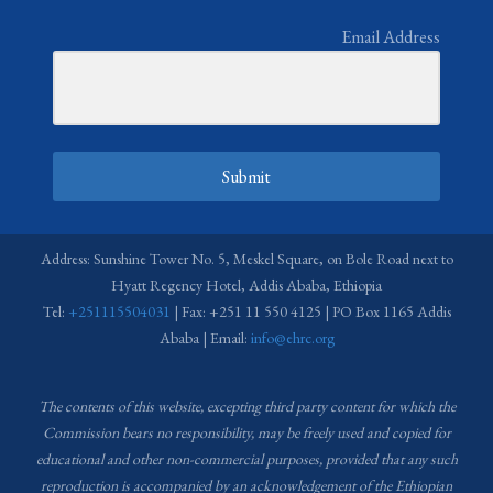
Email Address
Submit
Address: Sunshine Tower No. 5, Meskel Square, on Bole Road next to
Hyatt Regency Hotel, Addis Ababa, Ethiopia
Tel:
+251115504031
| Fax: +251 11 550 4125 | PO Box 1165 Addis
Ababa | Email:
info@ehrc.org
The contents of this website, excepting third party content for which the
Commission bears no responsibility,
may be freely used and copied for
educational and other non-commercial purposes, provided that any such
reproduction is accompanied by an acknowledgement of the Ethiopian