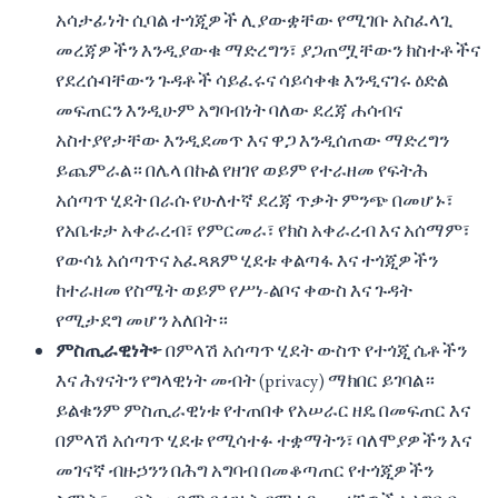
አሳታፊነት ሲባል ተጎጂዎች ሊያውቋቸው የሚገቡ አስፈላጊ
መረጃዎችን እንዲያውቁ ማድረግን፣ ያጋጠሟቸውን ክስተቶችና
የደረሱባቸውን ጉዳቶች ሳይፈሩና ሳይሳቀቁ እንዲናገሩ ዕድል
መፍጠርን እንዲሁም አግባብነት ባለው ደረጃ ሐሳብና
አስተያየታቸው እንዲደመጥ እና ዋጋ እንዲሰጠው ማድረግን
ይጨምራል። በሌላ በኩል የዘገየ ወይም የተራዘመ የፍትሕ
አሰጣጥ ሂደት በራሱ የሁለተኛ ደረጃ ጥቃት ምንጭ በመሆኑ፣
የአቤቱታ አቀራረብ፣ የምርመራ፣ የክስ አቀራረብ እና አሰማም፣
የውሳኔ አሰጣጥና አፈጻጸም ሂደቱ ቀልጣፋ እና ተጎጂዎችን
ከተራዘመ የስሜት ወይም የሥነ-ልቦና ቀውስ እና ጉዳት
የሚታደግ መሆን አለበት።
ምስጢራዊነት፦
በምላሽ አሰጣጥ ሂደት ውስጥ የተጎጂ ሴቶችን
እና ሕፃናትን የግላዊነት መብት (privacy) ማክበር ይገባል።
ይልቁንም ምስጢራዊነቱ የተጠበቀ የአሠራር ዘዴ በመፍጠር እና
በምላሽ አሰጣጥ ሂደቱ የሚሳተፉ ተቋማትን፣ ባለሞያዎችን እና
መገናኛ ብዙኃንን በሕግ አግባብ በመቆጣጠር የተጎጂዎችን