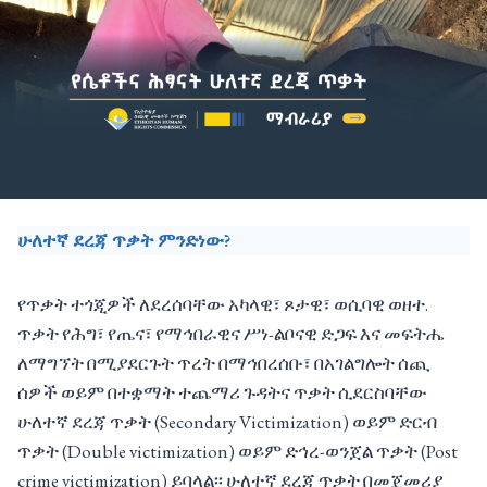
ሁለተኛ ደረጃ ጥቃት ምንድነው?
የጥቃት ተጎጂዎች ለደረሰባቸው አካላዊ፣ ጾታዊ፣ ወሲባዊ ወዘተ.
ጥቃት የሕግ፣ የጤና፣ የማኅበራዊና ሥነ-ልቦናዊ ድጋፍ እና መፍትሔ
ለማግኘት በሚያደርጉት ጥረት በማኅበረሰቡ፣ በአገልግሎት ሰጪ
ሰዎች ወይም በተቋማት ተጨማሪ ጉዳትና ጥቃት ሲደርስባቸው
ሁለተኛ ደረጃ ጥቃት (Secondary Victimization) ወይም ድርብ
ጥቃት (Double victimization) ወይም ድኅረ-ወንጀል ጥቃት (Post
crime victimization) ይባላል፡፡ ሁለተኛ ደረጃ ጥቃት በመጀመሪያ