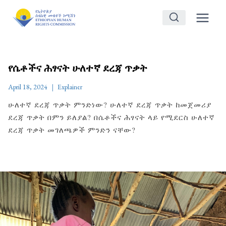
Skip
to
content
የሴቶችና ሕፃናት ሁለተኛ ደረጃ ጥቃት
April 18, 2024
Explainer
ሁለተኛ ደረጃ ጥቃት ምንድነው? ሁለተኛ ደረጃ ጥቃት ከመጀመሪያ
ደረጃ ጥቃት በምን ይለያል? በሴቶችና ሕፃናት ላይ የሚደርስ ሁለተኛ
ደረጃ ጥቃት መገለጫዎች ምንድን ናቸው?