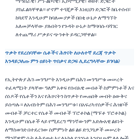
ማኅበራዊ፣ ሥነ-ልቦናዊ፣ ኢኮኖሚያዊ፣ ወዘተ. ድጋፎች
ያስፈልጓቸዋል። ሆኖም ተጎጂዎች እነዚህን ድጋፎች ከቤተሰብ፣
ከጓደኛ እንዲሁም ከባለሙያዎች በበቂ ሁኔታ ለማግኘት
አለመቻላቸው ያሉበትን የጉዳት ሁኔታ ከማባባሱ ባሻገር
ለተጨማሪ ሥቃይና ጭንቀት ይዳርጋቸዋል፡፡
ጥቃት የደረሰባቸው ሴቶችና ሕፃናት ለሁለተኛ ደረጃ ጥቃት
እንዳይጋለጡ ምን ዐይነት ጥበቃና ድጋፍ ሊደረግላቸው ይገባል?
የኢትዮጵያ ሕገ-መንግሥት እንዲሁም በሕገ መንግሥቱ መሠረት
ተፈጻሚነት ያላቸው ዓለም አቀፍ የሰብአዊ መብቶች ስምምነቶች እና
ሰነዶች የሴቶችን እና የሕፃናትን ከጥቃት የመጠበቅ መብት ዕውቅና
ይሰጣሉ። ለአብነትም በሕገ መንግሥቱ፣ በአፍሪካ የሰዎችና ሕዝቦች
መብቶች ቻርተር የሴቶች መብቶች ፕሮቶኮል (ማፑቶ ፕሮቶኮል)
እንዲሁም በሴቶች ላይ የሚደረግ ማንኛውንም አድሎአዊ ልዩነት
ለማስወገድ በተደረገው ስምምነት ልዩ ልዩ ድንጋጌዎች መሠረት
ማንኛዋም ሴት ለሕይወቷ እና ለአካል ደኅንነቷ እንደዚሁም ለሌሎች