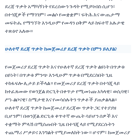
ደረጃ ጥቃት አማካኝነት የደረሰውን ጉዳት የሚያባብስ ሲሆን፣
በተጎጂዎች የማገገም፣ መልሶ የመቋቋም፣ ፍትሕ እና ውጤታማ
መፍትሔ የማግኘት እንዲሁም የመዳን ዐቅም ላይ ከፍተኛ አሉታዊ
ተጽዕኖ አለው፡፡
ሁለተኛ ደረጃ ጥቃት ከመጀመሪያ ደረጃ ጥቃት በምን ይለያል?
የመጀመሪያ ደረጃ ጥቃት እና የሁለተኛ ደረጃ ጥቃት ልዩነት በጥቃቱ
ዐይነት፣ በጥቃቱ ምንጭ እንዲሁም ጥቃቱ በሚደርስበት ጊዜ
ተከፋፍሎ ሊታይ ይችላል። የመጀመሪያ ደረጃ ጥቃት በተጎጂ ላይ
ከተፈጸመው የወንጀል ድርጊት በቀጥታ የሚመነጩ አካላዊ፣ ወሲባዊ፣
ሥነ-ልቦናዊ፣ ስሜታዊ እና የመሳሰሉትን ጥቃቶች ያጠቃልላል፡፡
ሁለተኛ ደረጃ ጥቃት ከመጀመሪያ ደረጃው ጥቃት ጋር የተያያዘ
ቢሆንም፣ በወንጀል ድርጊቱ ቀጥተኛ ውጤት ሳይሆን ሰዎች እና
ተቋማት ምላሽ በሚሰጡበት ጊዜ በተጎጂ ላይ የሚያደርሱትን
ተጨማሪ ሥቃይና እንግልት የሚያመለክት ነው። ሆኖም፣ ከመጀመሪያ