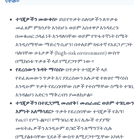
ናቸው፦
ተጎጂዎችን መውቀስ፦
ይህ የጥቃት ሰለባዎችን ለጥቃቱ
መፈጸም ምክንያት እንደሆኑ ወይም አስተዋፆ እንዳደረጉ
በመቁጠር ኃላፊነት እንዳለባቸው ወይም የጥፋተኛነት ስሜት
እንዲሰማቸው ማድረግ ሲሆን፣ በተለይም ከፍተኛ የአደጋ ሥጋት
ባለባቸው ሁኔታዎች (high-risk environment) ውስጥ
በሚከሰቱ ጥቃቶች ላይ የሚያጋጥም ነው።
የደረሰውን ጉዳት ማሳነስ፦
በጥቃት ተጎጂዎች ላይ
የተፈጸመውን ጥቃት እና ያደረሰውን አሉታዊ ተጽዕኖ ማሳነስ
እንዲሁም ጥቃት የደረሰባቸው ሰዎች የተሰማቸው ስሜት ተገቢ
እንዳልሆነ አድርጎ ማቅረብን ያመለክታል፡፡
ተጎጂዎችን በተደጋጋሚ መጠየቅ፣ መጠራጠር ወይም ተገቢውን
እምነት አለማሳደር፦
ጥቃት የደረሰባቸው ተጎጂዎች የሕግ፣
የጤና፣ የሥነ-ልቦና፣ የማኅበራዊ እና ሌሎች ተያያዥ
መፍትሔዎችን እንዲሁም ድጋፎችን ለማግኘት ሲሉ
በሚያልፉባቸው ሂደቶች ውስጥ ለሚያጋጥሟቸው አካላት