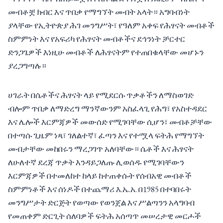
መብቶቿ ክብር እና ጥበቃ የማግኘት መብት አላት። አግባብነት
ያላቸው የኢትዮጵያ ሕገ መንግሥት፣ የዓለም አቀፍ የሕፃናት መብቶች
ስምምነት እና የአፍሪካ የሕፃናት መብቶችና ደኅንነት ቻርተር
ድንጋጌዎች እነዚሁ መብቶች ለሕፃናትም የተጠበቁላቸው መሆኑን
ያረጋግጣሉ።
ሀገራት በሴቶችና ሕፃናት ላይ የሚደርሱ ጥቃቶችን ለማስወገድ
ብሎም ጥበቃ ለማድረግ ማንኛውንም አስፈላጊ የሕግ፣ የአስተዳደር
እና ሌሎች እርምጃዎች መውሰድ የሚገባቸው ሲሆን፣ መብቶቻቸው
በተጣሱ ጊዜም ነጻ፣ ገለልተኛ፣ ፈጣን እና የተሟላ ፍትሕ የማግኘት
መብታቸው መከበሩን ማረጋገጥ አለባቸው። ሴቶች እና ሕፃናት
ለሁለተኛ ደረጃ ጥቃት እንዳይጋለጡ ሊወሰዱ የሚገባቸውን
እርምጃዎች በተመለከተ ከላይ ከተጠቀሱት የሰብአዊ መብቶች
ስምምነቶች እና ሰነዶች በተጨማሪ እ.ኤ.አ. በ1985 በተባበሩት
መንግሥታት ድርጅት የወጣው የወንጀል እና ሥልጣንን አላግባብ
የመጠቀም ድርጊት ሰለባዎች ፍትሕ አሰጣጥ መሠረታዊ መርሖች