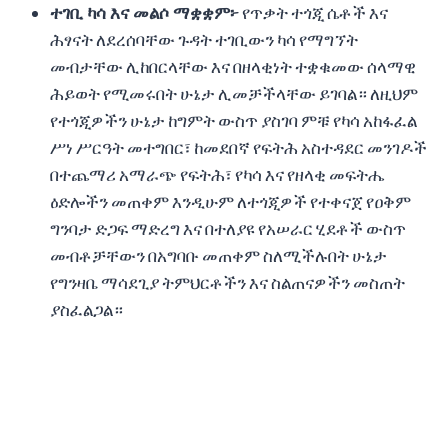
ተገቢ ካሳ እና መልሶ ማቋቋም፦
የጥቃት ተጎጂ ሴቶች እና
ሕፃናት ለደረሰባቸው ጉዳት ተገቢውን ካሳ የማግኘት
መብታቸው ሊከበርላቸው እና በዘላቂነት ተቋቁመው ሰላማዊ
ሕይወት የሚመሩበት ሁኔታ ሊመቻችላቸው ይገባል። ለዚህም
የተጎጂዎችን ሁኔታ ከግምት ውስጥ ያስገባ ምቹ የካሳ አከፋፈል
ሥነ ሥርዓት መተግበር፣ ከመደበኛ የፍትሕ አስተዳደር መንገዶች
በተጨማሪ አማራጭ የፍትሕ፣ የካሳ እና የዘላቂ መፍትሔ
ዕድሎችን መጠቀም እንዲሁም ለተጎጂዎች የተቀናጀ የዐቅም
ግንባታ ድጋፍ ማድረግ እና በተለያዩ የአሠራር ሂደቶች ውስጥ
መብቶቻቸውን በአግባቡ መጠቀም ስለሚችሉበት ሁኔታ
የግንዛቤ ማሳደጊያ ትምህርቶችን እና ስልጠናዎችን መስጠት
ያስፈልጋል።