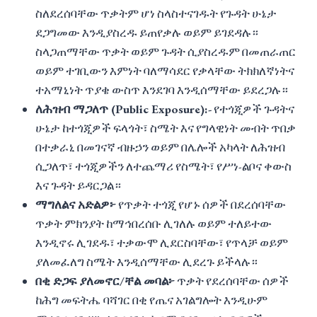
ስለደረሰባቸው ጥቃትም ሆነ ስላስተናገዱት የጉዳት ሁኔታ
ደጋግመው እንዲያስረዱ ይጠየቃሉ ወይም ይገደዳሉ።
ስላጋጠማቸው ጥቃት ወይም ጉዳት ሲያስረዱም በመጠራጠር
ወይም ተገቢውን እምነት ባለማሳደር የቃላቸው ትክክለኛነትና
ተአማኒነት ጥያቄ ውስጥ እንደገባ እንዲሰማቸው ይደረጋሉ።
ለሕዝብ ማጋለጥ (Public Exposure):-
የተጎጂዎች ጉዳትና
ሁኔታ ከተጎጂዎች ፍላጎት፣ ስሜት እና የግላዊነት መብት ጥበቃ
በተቃራኒ በመገናኛ ብዙኃን ወይም በሌሎች አካላት ለሕዝብ
ሲጋለጥ፣ ተጎጂዎችን ለተጨማሪ የስሜት፣ የሥነ-ልቦና ቀውስ
እና ጉዳት ይዳርጋል።
ማግለልና አድልዎ፦
የጥቃት ተጎጂ የሆኑ ሰዎች በደረሰባቸው
ጥቃት ምክንያት ከማኅበረሰቡ ሊገለሉ ወይም ተለይተው
እንዲኖሩ ሊገደዱ፣ ተቃውሞ ሊደርስባቸው፣ የጥላቻ ወይም
ያለመፈለግ ስሜት እንዲሰማቸው ሊደረጉ ይችላሉ።
በቂ ድጋፍ ያለመኖር/ቸል መባል፦
ጥቃት የደረሰባቸው ሰዎች
ከሕግ መፍትሔ ባሻገር በቂ የጤና አገልግሎት እንዲሁም