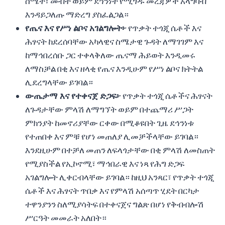
ስሜት፣ መብት ወይም ደኅንነት የሚጎዱ መረጃዎች አላግባብ
እንዳይጋለጡ ማድረግ ያስፈልጋል።
የጤና እና የሥነ ልቦና አገልግሎት፦
የጥቃት ተጎጂ ሴቶች እና
ሕፃናት ከደረሰባቸው አካላዊና ስሜታዊ ጉዳት ለማገገም እና
ከማኅበረሰቡ ጋር ተቀላቅለው ጤናማ ሕይወት እንዲመሩ
ለማስቻል በቂ እና ዘላቂ የጤና እንዲሁም የሥነ ልቦና ክትትል
ሊደረግላቸው ይገባል።
ውጤታማ እና የተቀናጀ ድጋፍ፦
የጥቃት ተጎጂ ሴቶችና ሕፃናት
ለጉዳታቸው ምላሽ ለማግኘት ወይም በተጨማሪ ሥጋት
ምክንያት ከመኖሪያቸው ርቀው በሚቆዩበት ጊዜ ደኅንነቱ
የተጠበቀ እና ምቹ የሆነ መጠለያ ሊመቻችላቸው ይገባል።
እንደዚሁም በተቻለ መጠን ለፍላጎታቸው በቂ ምላሽ ለመስጠት
የሚያስችል የኢኮኖሚ፣ ማኅበራዊ እና ነጻ የሕግ ድጋፍ
አገልግሎት ሊቀርብላቸው ይገባል። ከዚህ አንጻር፣ የጥቃት ተጎጂ
ሴቶች እና ሕፃናት ጥበቃ እና የምላሽ አሰጣጥ ሂደት በርካታ
ተዋንያንን ስለሚያሳትፍ በተቀናጀና ግልጽ በሆነ የቅብብሎሽ
ሥርዓት መመራት አለበት።