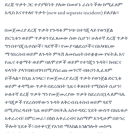
ደረጃ ጥቃት ጋር ተያያዥነት ያለው በመሆኑ ራሱን ችሎ ከሚፈጸም
አዲስ እና የተለየ ጥቃት (new and separate incident) ይለያል።
በመጀመሪያ ደረጃ ጥቃት የጉዳቱ ምንጭ በተጎጂ ላይ የወንጀል
ድርጊቱን ወይም ጥቃቱን የፈጸመው ሰው ሲሆን፣ ሁለተኛ ደረጃ ጥቃት
ግን በተጎጂ ቤተሰቦች፣ ጓደኞች፣ የሙያ ባልደረቦችና በአካባቢው
ማኅበረሰብ ወይም ለጉዳት ምላሽ ለመስጠት በተቋቋሙ የፍትሕ እና
የጤና ተቋማት ወይም ባለሞያዎች ወይም የተጎጂን ጉዳት፣ ክብርና
ፍላጎት ያላገናዘበ ዘገባ በሚያሰራጩ መገናኛ ብዙኃን ሊፈጸም
ይችላል። ከጊዜ አንጻር፣ የመጀመሪያ ደረጃ ጥቃት የወንጀል ድርጊቱ
ወይም ቀዳሚው ጥቃት በደረሰበት ጊዜና ቅጽበት የሚከሰት ሲሆን፣
ሁለተኛ ደረጃ ጥቃት ግን የመጀመሪያው ጥቃት ከደረሰ በኋላ ለምሳሌ
ተጎጂዎች የደረሰባቸውን ጉዳት ለቅርብ ቤተሰብ ወይም ጓደኛ
በሚያስረዱበት ጊዜ ወይም በፍትሕ አስተዳደር ሂደት ውስጥ በአቤቱታ
አቀራረብ፣ በምርመራ፣ በክስ አቀራረብና አሰማም እንዲሁም በድኅረ
ችሎት ሂደቶች፣ በተቀናጀ የአንድ ማእከል አገልግሎት መስጫ