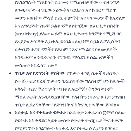
የአገልግሎት ማእከላት ሲያመሩ የሚጠብቃቸው መስተንግዶ
ለጉዳታቸው ተገቢውን ዕውቅና፣ ርህራሄ እና ክብር የሚሰጥ
መሆን አለበት። ምላሽ ሰጪ ተቋማት እና ባለሙያዎች ከአድልዎ
እና አግላይነት የጸዳ፣ ይልቁንም ለየተጎጂው ልዩ ሁኔታ ስሱነት
(sensitivity) ያለው ወይም ልዩ ሁኔታውን ከግምት የሚያስገባ
የአያያዝ ሥርዓት ሊከተሉ ይገባል። ለዚህም ሲባል ለፖሊሶች፣
ዐቃብያነ ሕግ፣ ዳኞች፣ የሕክምና እና ሥነ ልቦና ባለሙያዎች
እንዲሁም ለኅብረተሰቡ የግንዛቤ ማሳደጊያ ስልጠናዎችን
መስጠት አስፈላጊ ነው።
ጥበቃ እና የደኅንነት ዋስትና፦
የጥቃት ተጎጂ ሴቶችና ሕፃናት
የመጀመሪያ ደረጃ ጥቃቱን ካደረሰባቸው ግለሰብም ሆነ ከሌሎች
አካላት ተጨማሪ ጥቃት፣ የበቀል እርምጃ፣ ትንኮሳ ወይም
ማስፈራራት እንዳይደርስባቸው ያሉበትን ነባራዊ ሁኔታ ያገናዘበ
ጥበቃ ሊደረግላቸውና የደኅንነት ዋስትና ሊሰጣቸው ይገባል።
አሳታፊ እና የተፋጠነ ፍትሕ፦
ከአቤቱታ አቀራረብ ጀምሮ ባለው
የፍትሕ አስተዳደር ሂደት ውስጥ የጥቃት ተጎጂ ሴቶችና ሕፃናት
የሚያገኙት አገልግሎት አሳታፊ እና የተፋጠነ ሊሆን ይገባል።