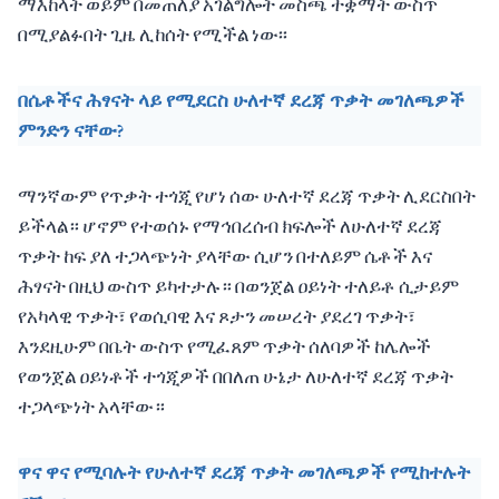
ማእከላት ወይም በመጠለያ አገልግሎት መስጫ ተቋማት ውስጥ
በሚያልፉበት ጊዜ ሊከሰት የሚችል ነው፡፡
በሴቶችና ሕፃናት ላይ የሚደርስ ሁለተኛ ደረጃ ጥቃት መገለጫዎች
ምንድን ናቸው?
ማንኛውም የጥቃት ተጎጂ የሆነ ሰው ሁለተኛ ደረጃ ጥቃት ሊደርስበት
ይችላል። ሆኖም የተወሰኑ የማኅበረሰብ ክፍሎች ለሁለተኛ ደረጃ
ጥቃት ከፍ ያለ ተጋላጭነት ያላቸው ሲሆን በተለይም ሴቶች እና
ሕፃናት በዚህ ውስጥ ይካተታሉ። በወንጀል ዐይነት ተለይቶ ሲታይም
የአካላዊ ጥቃት፣ የወሲባዊ እና ጾታን መሠረት ያደረገ ጥቃት፣
እንደዚሁም በቤት ውስጥ የሚፈጸም ጥቃት ሰለባዎች ከሌሎች
የወንጀል ዐይነቶች ተጎጂዎች በበለጠ ሁኔታ ለሁለተኛ ደረጃ ጥቃት
ተጋላጭነት አላቸው።
ዋና ዋና የሚባሉት የሁለተኛ ደረጃ ጥቃት መገለጫዎች የሚከተሉት