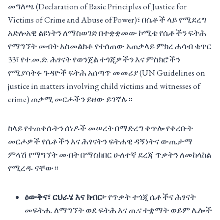
መግለጫ (Declaration of Basic Principles of Justice for
Victims of Crime and Abuse of Power)፣ በሴቶች ላይ የሚደረግ
አድሎአዊ ልዩነትን ለማስወገድ በተቋቋመው ኮሚቴ የሴቶችን ፍትሕ
የማግኘት መብት አስመልክቶ የተሰጠው አጠቃላይ ምክረ ሐሳብ ቁጥር
33፣ የተ.መ.ድ. ሕፃናት የወንጀል ተጎጂዎችን እና ምስክሮችን
የሚያሳትፉ ጉዳዮች ፍትሕ አሰጣጥ መመሪያ (UN Guidelines on
justice in matters involving child victims and witnesses of
crime) ጠቃሚ መርሖችን ይዘው ይገኛሉ።
ከላይ የተጠቀሱትን ሰነዶች መሠረት በማድረግ ቀጥሎ የቀረቡት
መርሖዎች የሴቶችን እና ሕፃናትን ፍትሐዊ ዳኝነትና ውጤታማ
ምላሽ የማግኘት መብት በማስከበር ሁለተኛ ደረጃ ጥቃትን ለመከላከል
የሚረዱ ናቸው።
ዕውቅና፣ ርህራሄ እና ክብር፦
የጥቃት ተጎጂ ሴቶችና ሕፃናት
መፍትሔ ለማግኘት ወደ ፍትሕ እና ጤና ተቋማት ወይም ሌሎች