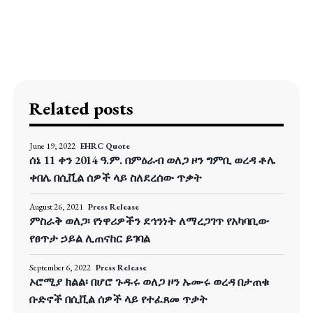
Related posts
June 19, 2022
EHRC Quote
ሰኔ 11 ቀን 2014 ዓ.ም. በምዕራብ ወለጋ ዞን ግምቢ ወረዳ ቶሌ
ቀበሌ በሲቪል ሰዎች ላይ ስለደረሰው ጥቃት
August 26, 2021
Press Release
ምስራቅ ወለጋ፡ የነዋሪዎችን ደኅንነት ለማረጋገጥ የአካባቢው
የፀጥታ ኃይል ሊጠናከር ይገባል
September 6, 2022
Press Release
ኦሮሚያ ክልል፡ በሆሮ ጉዱሩ ወለጋ ዞን ኡሙሩ ወረዳ በታጠቁ
ቡድኖች በሲቪል ሰዎች ላይ የተፈጸመ ጥቃት