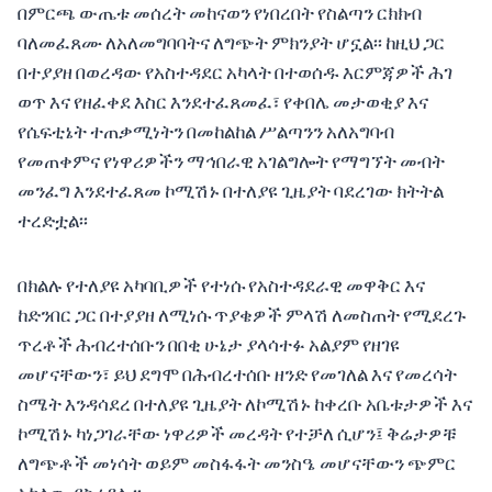
በምርጫ ውጤቱ መሰረት መከናወን የነበረበት የስልጣን ርክክብ
ባለመፈጸሙ ለአለመግባባትና ለግጭት ምክንያት ሆኗል፡፡ ከዚህ ጋር
በተያያዘ በወረዳው የአስተዳደር አካላት በተወሰዱ እርምጃዎች ሕገ
ወጥ እና የዘፈቀደ እስር እንደተፈጸመፈ፣ የቀበሌ መታወቂያ እና
የሴፍቲኔት ተጠቃሚነትን በመከልከል ሥልጣንን አለአግባብ
የመጠቀምና የነዋሪዎችን ማኅበራዊ አገልግሎት የማግኘት መብት
መንፈግ እንደተፈጸመ ኮሚሽኑ በተለያዩ ጊዜያት ባደረገው ክትትል
ተረድቷል፡፡
በክልሉ የተለያዩ አካባቢዎች የተነሱ የአስተዳደራዊ መዋቅር እና
ከድንበር ጋር በተያያዘ ለሚነሱ ጥያቄዎች ምላሽ ለመስጠት የሚደረጉ
ጥረቶች ሕብረተሰቡን በበቂ ሁኔታ ያላሳተፉ አልያም የዘገዩ
መሆናቸውን፣ ይህ ደግሞ በሕብረተሰቡ ዘንድ የመገለል እና የመረሳት
ስሜት እንዳሳደረ በተለያዩ ጊዜያት ለኮሚሽኑ ከቀረቡ አቤቱታዎች እና
ኮሚሽኑ ካነጋገራቸው ነዋሪዎች መረዳት የተቻለ ሲሆን፤ ቅሬታዎቹ
ለግጭቶች መነሳት ወይም መስፋፋት መንስዔ መሆናቸውን ጭምር