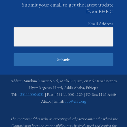
Submit your email to get the latest update
from EHRC
Email Address
Submit
Address: Sunshine Tower No. 5, Meskel Square, on Bole Road next to
Hyatt Regency Hotel, Addis Ababa, Ethiopia
Tel:
+251115504031
| Fax: +251 11 550 4125 | PO Box 1165 Addis
Ababa | Email:
info@ehrc.org
The contents of this website, excepting third party content for which the
Commission bears no responsibility,
may be freely used and copied for