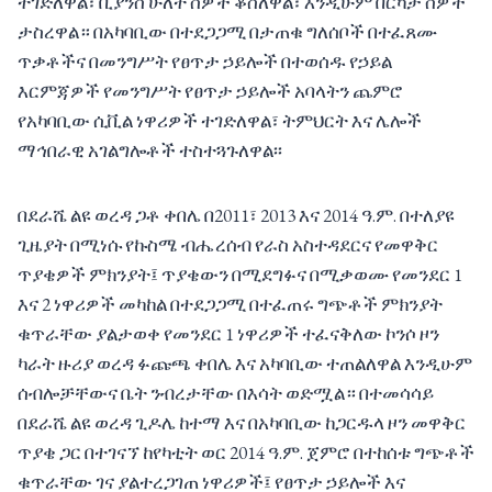
ተገድለዋል፣ ቢያንስ ሁለት ሰዎች ቆስለዋል፣ እንዲሁም በርካታ ሰዎች
ታስረዋል። በአካባቢው በተደጋጋሚ በታጠቁ ግለሰቦች በተፈጸሙ
ጥቃቶችና በመንግሥት የፀጥታ ኃይሎች በተወሰዱ የኃይል
እርምጃዎች የመንግሥት የፀጥታ ኃይሎች አባላትን ጨምሮ
የአካባቢው ሲቪል ነዋሪዎች ተገድለዋል፣ ትምህርት እና ሌሎች
ማኅበራዊ አገልግሎቶች ተስተጓጉለዋል፡፡
በደራሼ ልዩ ወረዳ ጋቶ ቀበሌ በ2011፣ 2013 እና 2014 ዓ.ም. በተለያዩ
ጊዜያት በሚነሱ የኩስሜ ብሔረሰብ የራስ አስተዳደርና የመዋቅር
ጥያቄዎች ምክንያት፤ ጥያቄውን በሚደግፉና በሚቃወሙ የመንደር 1
እና 2 ነዋሪዎች መካከል በተደጋጋሚ በተፈጠሩ ግጭቶች ምክንያት
ቁጥራቸው ያልታወቀ የመንደር 1 ነዋሪዎች ተፈናቅለው ኮንሶ ዞን
ካራት ዙሪያ ወረዳ ፉጩጫ ቀበሌ እና አካባቢው ተጠልለዋል እንዲሁም
ሰብሎቻቸውና ቤት ንብረታቸው በእሳት ወድሟል። በተመሳሳይ
በደራሼ ልዩ ወረዳ ጊዶሌ ከተማ እና በአካባቢው ከጋርዱላ ዞን መዋቅር
ጥያቄ ጋር በተገናኘ ከየካቲት ወር 2014 ዓ.ም. ጀምሮ በተከሰቱ ግጭቶች
ቁጥራቸው ገና ያልተረጋገጠ ነዋሪዎች፤ የፀጥታ ኃይሎች እና