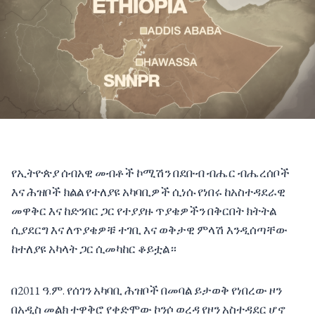
የኢትዮጵያ ሰብአዊ መብቶች ኮሚሽን በደቡብ ብሔር ብሔረሰቦች
እና ሕዝቦች ክልል የተለያዩ አካባቢዎች ሲነሱ የነበሩ ከአስተዳደራዊ
መዋቅር እና ከድንበር ጋር የተያያዙ ጥያቄዎችን በቅርበት ክትትል
ሲያደርግ እና ለጥያቄዎቹ ተገቢ እና ወቅታዊ ምላሽ እንዲሰጣቸው
ከተለያዩ አካላት ጋር ሲመካከር ቆይቷል።
በ2011 ዓ.ም. የሰገን አካባቢ ሕዝቦች በመባል ይታወቅ የነበረው ዞን
በአዲስ መልክ ተዋቅሮ የቀድሞው ኮንሶ ወረዳ የዞን አስተዳደር ሆኖ