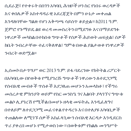
ሲደራጅ፤ የተቀሩት በሰገን አካባቢ ሕዝቦች ዞን ስር የነበሩ ወረዳዎች
እና ቀበሌዎች አስተዳዳራዊ አደረጃጀት በምን ሁኔታ መቀጠል
እንዳለባቸው ግልጽ የሆነ አቅጣጫ ሳይሰጥ ቆይቷል። ከ2011 ዓ.ም.
ጀምሮ የጉማይዴ ልዩ ወረዳ መመስረትን በሚደግፉ እና በማይደግፉ
ነዋሪዎች መካከል በተከሰቱ ግጭቶች የሰዎች ሕይወት ጠፍቷል፣ ሰዎች
ከቤት ንብረታቸው ተፈናቅለዋል፣ ግምቱ በውል ያልታወቀ የነዋሪዎች
ንብረት ወድሟል፡፡
ኢሰመኮ በታኅሣሥ ወር 2013 ዓ.ም. ይፋ ባደረገው የክትትል ሪፖርት
በአካባቢው በየወቅቱ የሚያገረሹ ግጭቶች ነዋሪውን ለተደጋጋሚ
የሰብአዊ መብቶች ጥሰቶች እያጋለጠ መሆኑን አመላክቶ፣ የችግሩ
መሰረታዊ ምክንያት ወይም የስር መንስዔ ገና እልባት ያላገኘና ግጭቱ
መልሶ ሊያገረሽ የሚችል በመሆኑ ዘላቂ መፍትሔ እንዲፈለግና
በተለይም ለተደጋጋሚ መፈናቀል የተዳረጉ እና በተለያዩ አካባቢዎች
ተጠልለው ለሚገኙ ሰዎች አስፈላጊውን ሰብአዊ እርዳታ እንዲደርስ
ጥሪ ያቀረበ መሆኑ የሚታወስ ነው። በወቅቱም የክልሉ መንግሥት