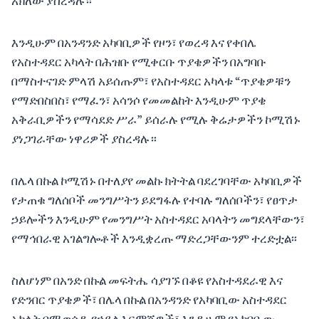
አክለው ያስረዳሉ።
እንዲሁም በአንዳንድ አካባቢዎች የዞን፣ የወረዳ እና የቀበሌ
የአስተዳደር አካላት በሕዝቡ የሚቀርቡ ጥያቄዎችን በአግባቡ
በማስተናገድ ምላሽ አይሰጡም፣ የአስተዳደር አካላቱ “ጥያቄዎቹን
የማድበስበስ፣ የማፈን፣ አሳንሶ የመመልከት እንዲሁም ጥያቄ
አቅራቢዎችን የማሳደድ ሥራ” ይሰራሉ የሚሉ ቅሬታዎችን ኮሚሽኑ
ያነጋገራቸው ነዋሪዎች ያስረዳሉ።
በሌላ በኩል ኮሚሽኑ በተለያየ መልኩ ክትትል ባደረገባቸው አካባቢዎች
የታጠቁ ግለሰቦች መንግሥትን ይደግፋሉ የተባሉ ግለሰቦችን፣ የፀጥታ
ኃይሎችን እንዲሁም የመንግሥት አስተዳደር አባላትን መግደላቸውን፣
የማኅበራዊ አገልግሎቶች እንዲቋረጡ ማድረጋቸውንም ተረድቷል፡፡
ስለሆነም በአንድ በኩል መፍትሔ ሳያገኙ በቆዩ የአስተዳደራዊ እና
የድንበር ጥያቄዎች፣ በሌላ በኩል በአንዳንድ የአካባቢው አስተዳደር