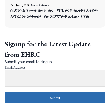
October 1, 2021
Press Release
ቤኒሻንጉል ጉሙዝ፡ በመተከልና ካማሺ ዞኖች የዜጎችን ደኅንነት
ለማረጋገጥ እየተወሰዱ ያሉ እርምጃዎች ሊፋጠኑ ይገባል
Signup for the Latest Update
from EHRC
Submit your email to singup
Email Address
Submit