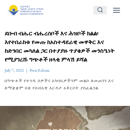
Skip
to
content
ደቡብ ብሔር ብሔረሰቦች እና ሕዝቦች ክልል፡
እየተበራከቱ የመጡ ከአስተዳደራዊ መዋቅር እና
ከድንበር መካለል ጋር በተያያዙ ጥያቄዎች መንስዔነት
የሚያገረሹ ግጭቶች ዘላቂ ምላሽ ይሻል
July 7, 2022
Press Release
በግጭቶች የተጎዱ ሰዎችና አካባቢዎችንም መልሶ ለመጠገን እና
ለማቋቋም በቂ የሰብአዊ እርዳታ አቅርቦት ያስፈልጋል