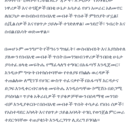
አካላት በሚወሰዱ የኃይል እርምጃዎች፣ እንዲሁም የአካባቢው
ነዋሪዎች እና ተጎጂዎች በበቂ ሁኔታ አሳታፊ የሆነ አሠራር አለመኖር
ለበርካታ ውስብስብ የሰብአዊ መብቶች ጥሰቶች ምክንያት ሆኗል፤
ሲቪል ሰዎች እና የፀጥታ ኃይሎች ተገድለዋል፣ መንደሮች፣ ንብረት እና
ሰብል በእሳት ወድመዋል።
በመሆኑም መንግሥት የችግሩን ግዝፈት፣ ውስብስብነት እና እያስከተለ
ያለውን የሰብአዊ መብቶች ጥሰት በመገንዘብ ነዋሪዎችን በበቂ ሁኔታ
ያሳተፈ ዘላቂ መፍትሔ የማፈላለግ ተግባር በአፋጣኝ እንዲጀመር፣
እንዲሁም ግጭት በተከሰተባቸው የተለያዩ የክልሉ ወረዳዎች
ተጠልለው ለሚገኙ የሀገር ውስጥ ተፈናቃዮች በአፋጣኝ እርዳታና
ድጋፍ እንዲቀርብና ዘላቂ መፍትሔ እንዲሰጣቸው ኮሚሽኑ በድጋሚ
ያሳስባል። ጥያቄ አቅራቢዎች ጥያቄዎቻቸውን በሰላማዊ መንገድ
ብቻ እንዲያቀርቡና በሰብአዊ መብቶች ጥሰት ተሳታፊ የነበሩ ሰዎች፣
የአስተዳደር አካላት እና የፀጥታ ኃይል አባላት ተገቢ የወንጀል ምርመራ
ተደርጎባቸው ተጠያቂነት እንዲረጋገጥ ሊደረግ ይገባል።