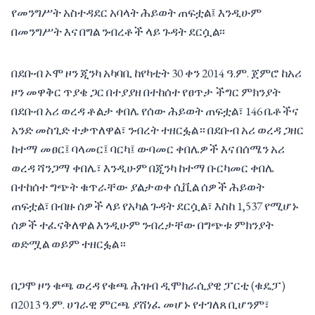
የመንግሥት አስተዳደር አባላት ሕይወት ጠፍቷል፤ እንዲሁም
በመንግሥት እና በግል ንብረቶች ላይ ጉዳት ደርሷል፡፡
በደቡብ ኦሞ ዞን ጂንካ አካባቢ ከየካቲት 30 ቀን 2014 ዓ.ም. ጀምሮ ከአሪ
ዞን መዋቅር ጥያቄ ጋር በተያያዘ በተከሰተ የፀጥታ ችግር ምክንያት
በደቡብ አሪ ወረዳ ቶልታ ቀበሌ የሰው ሕይወት ጠፍቷል፣ 146 ቤቶችና
አንድ መስጊድ ተቃጥለዋል፣ ንብረት ተዘርፏል። በደቡብ አሪ ወረዳ ጋዘር
ከተማ መፀር፤ ባላመር፤ ባርካ፤ ውባመር ቀበሌዎች እና በሰሜን አሪ
ወረዳ ሻንጋማ ቀበሌ፣ እንዲሁም በጂንካ ከተማ ቡርካመር ቀበሌ
በተከሰተ ግጭት ቁጥራቸው ያልታወቀ ሲቪል ሰዎች ሕይወት
ጠፍቷል፣ በብዙ ሰዎች ላይ የአካል ጉዳት ደርሷል፣ እስከ 1,537 የሚሆኑ
ሰዎች ተፈናቅለዋል እንዲሁም ንብረታቸው በግጭቱ ምክንያት
ወድሟል ወይም ተዘርፏል።
በጋሞ ዞን ቁጫ ወረዳ የቁጫ ሕዝብ ዲሞክራሲያዊ ፓርቲ (ቁዴፓ)
በ2013 ዓ.ም. ሀገራዊ ምርጫ ያሸነፈ መሆኑ የተገለጸ ቢሆንም፣