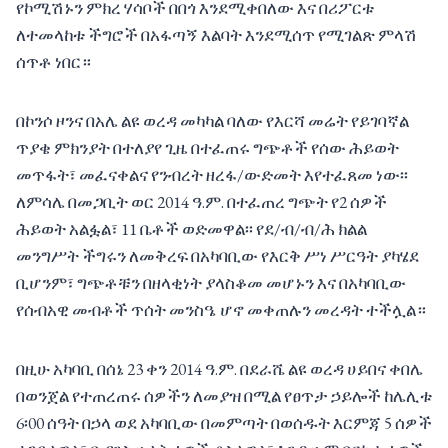
የኮሚሽኑን ምክረ ሃሳቦች በበጎ እንደሚቀበለው እና በሪፖርቱ
ለተመላከቱ ችግሮች በአፋጣኝ እልባት እንደሚሰጥ የሚገልጽ ምላሽ
ሰጥቶ ነበር።
በኮንሶ ዞንና በአሌ ልዩ ወረዳ መካካል ባለው የእርሻ መሬት የይገባኛል
ጥያቄ ምክንያት በተለያየ ጊዜ በተፈጠሩ ግጭቶች የሰው ሕይወት
መጥፋት፣ መፈናቀልና የንብረት ዘረፋ/ውድመት እየተፈጸመ ነው፡፡
ለምሳሌ በመጋቢት ወር 2014 ዓ.ም. በተፈጠረ ግጭት የ2 ሰዎች
ሕይወት አልፏል፣ 11 ቤቶች ወድመዋል፡፡ የደ/ብ/ብ/ሕ ክልል
መንግሥት ችግሩን ለመቅረፍ በአካባቢው የእርቅ ሥነ ሥርዓት ያካሄደ
ቢሆንም፣ ግጭቶቹን በዘላቂነት ያላስቆመ መሆኑን እና በአካባቢው
የሰብአዊ መብቶች ጥሰት መንስዔ ሆኖ መቀጠሉን መረዳት ተችሏል።
በዚሁ አካባቢ በሰኔ 23 ቀን 2014 ዓ.ም. በደራሼ ልዩ ወረዳ ሀይበና ቀበሌ
በወንጀል የተጠረጠሩ ሰዎችን ለመያዝ በሚል የፀጥታ ኃይሎች ከሌሊቱ
6፡00 ሰዓት በኃላ ወደ አካባቢው በመምጣት በወሰዱት እርምጃ 5 ሰዎች