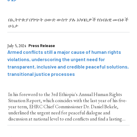
በኢትዮጵያ በግጭት ዐውድ ውስጥ ያሉ አካባቢዎች የሰብአዊ መብቶች
ሁኔታ
July 5, 2024
Press Release
Armed conflicts still a major cause of human rights
violations, underscoring the urgent need for
transparent, inclusive and credible peaceful solutions,
transitional justice processes
In his foreword to the 3rd Ethiopia's Annual Human Rights
Situation Report, which coincides with the last year of his five-
year term, EHRC Chief Commissioner Dr. Daniel Bekele,
underlined the urgent need for peaceful dialogue and
discussion at national level to end conflicts and find a lasting
solution to the widespread human rights violations occurring in
the context of conflict