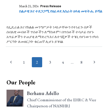
March 21, 2024
Press Release
ስልታዊ እና ተደጋጋሚ የዘፈቀደ እስራት ዘላቂ መፍትሔ ይሻል
የፌዴራል እና የክልል መንግሥታት ነጻነታቸውን የተነፈጉ ሰዎች
ሰብአዊ መብቶች ጥሰቶችን ለማስቆም፣ በጥሰቶች ተሳታፊ የሆኑ
አጥፊዎችን ተጠያቂ ለማድረግ እና ለተጎጂዎች ተገቢ የሆነውን የካሳ
ሥርዓት ለመዘርጋት ቁርጠኛ ሊሆኑ ይገባል
Page
1
2
3
4
…
8
navigation
Our People
Berhanu Adello
Chief Commissioner of the EHRC & Vice
Chairperson of NANHRI