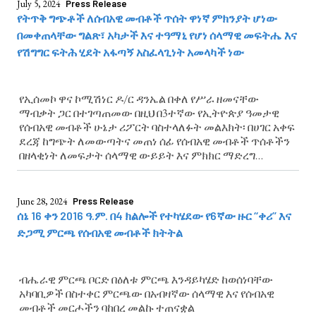
July 5, 2024
Press Release
የትጥቅ ግጭቶች ለሰብአዊ መብቶች ጥሰት ዋነኛ ምክንያት ሆነው
በመቀጠላቸው ግልጽ፣ አካታች እና ተዓማኒ የሆነ ሰላማዊ መፍትሔ እና
የሽግግር ፍትሕ ሂደት አፋጣኝ አስፈላጊነት አመላካች ነው
የኢሰመኮ ዋና ኮሚሽነር ዶ/ር ዳንኤል በቀለ የሥራ ዘመናቸው
ማብቃት ጋር በተገጣጠመው በዚህ በ3ተኛው የኢትዮጵያ ዓመታዊ
የሰብአዊ መብቶች ሁኔታ ሪፖርት ባስተላለፉት መልእክት፡ በሀገር አቀፍ
ደረጃ ከግጭት ለመውጣትና መጠነ ሰፊ የሰብአዊ መብቶች ጥሰቶችን
በዘላቂነት ለመፍታት ሰላማዊ ውይይት እና ምክክር ማድረግ
ያስፈልጋል ብለዋል
June 28, 2024
Press Release
ሰኔ 16 ቀን 2016 ዓ.ም. በ4 ክልሎች የተካሄደው የ6ኛው ዙር ‘‘ቀሪ’’ እና
ድጋሚ ምርጫ የሰብአዊ መብቶች ክትትል
ብሔራዊ ምርጫ ቦርድ በዕለቱ ምርጫ እንዳይካሄድ ከወሰነባቸው
አካባቢዎች በስተቀር ምርጫው በአብዛኛው ሰላማዊ እና የሰብአዊ
መብቶች መርሖችን ባከበረ መልኩ ተጠናቋል