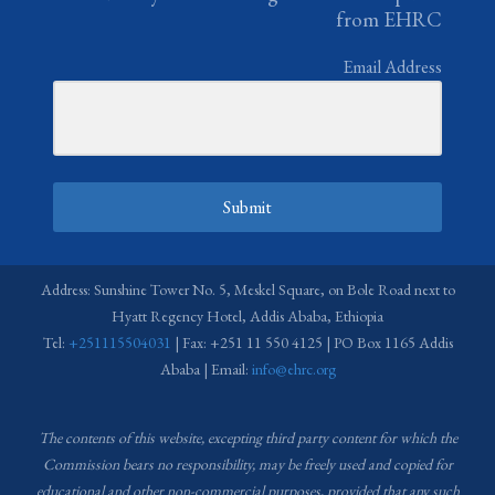
from EHRC
Email Address
Submit
Address: Sunshine Tower No. 5, Meskel Square, on Bole Road next to
Hyatt Regency Hotel, Addis Ababa, Ethiopia
Tel:
+251115504031
| Fax: +251 11 550 4125 | PO Box 1165 Addis
Ababa | Email:
info@ehrc.org
The contents of this website, excepting third party content for which the
Commission bears no responsibility,
may be freely used and copied for
educational and other non-commercial purposes, provided that any such