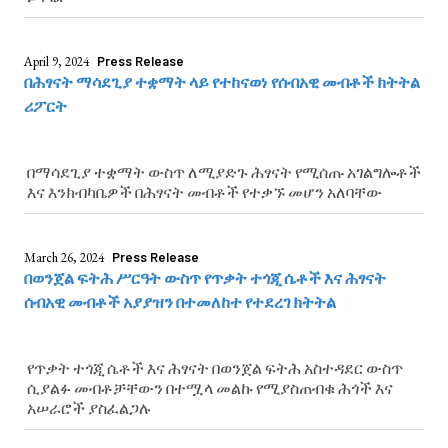
April 9, 2024
Press Release
በሕፃናት ማሳደጊያ ተቋማት ላይ የተከናወነ የሰብአዊ መብቶች ክትትል
ሪፖርት
በማሳደጊያ ተቋማት ውስጥ ለሚያድጉ ሕፃናት የሚሰጡ አገልግሎቶች
እና እንክብካቤዎች በሕፃናት መብቶች የተቃኙ መሆን አለባቸው
March 26, 2024
Press Release
በወንጀል ፍትሕ ሥርዓት ውስጥ የጥቃት ተጎጂ ሴቶች እና ሕፃናት
ሰብአዊ መብቶች አያያዝን በተመለከተ የተደረገ ክትትል
የጥቃት ተጎጂ ሴቶች እና ሕፃናት በወንጀል ፍትሕ አስተዳደር ውስጥ
ሲያልፉ መብቶቻቸውን በተሟላ መልኩ የሚያስጠብቁ ሕጎች እና
አሠራሮች ያስፈልጋሉ