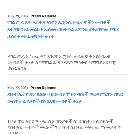
May 29, 2024
Press Release
የግል ሥራ እና ሠራተኛ አገናኝ ኤጀንሲ ሠራተኞችን መብቶች
አተገባበር አስመልክቶ ኢሰመኮ በክትትል ሪፖርቱ ያቀረባቸው ምክረ
ሐሳቦች የተፈጻሚነት ሁኔታ
የግል ሥራ እና ሠራተኛ አገናኝ ኤጀንሲ ሠራተኞችን የሰብአዊ
መብቶች ሁኔታ ለማሻሻል ፈጣን የሕግ ማዕቀፍ ማሻሻያ እርምጃ
ያስፈልጋል
May 22, 2024
Press Release
ደቡብ ኢትዮጵያ ክልል፡- በደቡብ ኦሞ ዞን ዳሰነች ወረዳ የሚገኙ የሀገር
ውስጥ ተፈናቃዮች የሰብአዊ መብቶች ሁኔታ
በተፈጥሮ እና ሰው ሠራሽ ምክንያቶች ለሚከሰቱ መፈናቀሎች
የሰብአዊ መብቶች መርሖችን የተከተለ ዘላቂ መፍትሔ ማመቻቸት
ይገባል