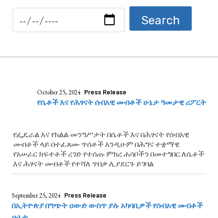
October 25, 2024
Press Release
የሴቶች እና የሕፃናት ሰብአዊ መብቶች ሁኔታ ዓመታዊ ሪፖርት
የፌዴራል እና የክልል መንግሥታት በሴቶች እና በሕፃናት የሰብአዊ
መብቶች ላይ በተፈጸሙ ጥሰቶች እንዲሁም በሕግና ተቋማዊ
የአሠራር ክፍተቶች ረገድ የተሰጡ ምክረ ሐሳቦችን በመተግበር ለሴቶች
እና ሕፃናት መብቶች የተሻለ ጥበቃ ሊያደርጉ ይገባል
September 25, 2024
Press Release
በኢትዮጵያ በግጭት ዐውድ ውስጥ ያሉ አካባቢዎች የሰብአዊ መብቶች
ሁኔታ