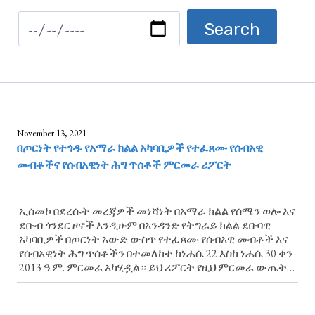
November 13, 2021
በጦርነት የተጎዱ የአማራ ክልል አካባቢዎች የተፈጸሙ የሰብአዊ
መብቶችና የሰብአዊነት ሕግ ጥሰቶች ምርመራ ሪፖርት
ኢሰመኮ በደረሱት መረጃዎች መነሻነት በአማራ ክልል የሰሜን ወሎ እና
ደቡብ ጎንደር ዞኖች እንዲሁም በአንዳንድ የትግራይ ክልል ደቡባዊ
አካባቢዎች በጦርነት አውድ ውስጥ የተፈጸሙ የሰብአዊ መብቶች እና
የሰብአዊነት ሕግ ጥሰቶችን በተመለከተ ከነሐሴ 22 እስከ ነሐሴ 30 ቀን
2013 ዓ.ም. ምርመራ አካሂዷል። ይህ ሪፖርት የዚህ ምርመራ ውጤት
ነው።