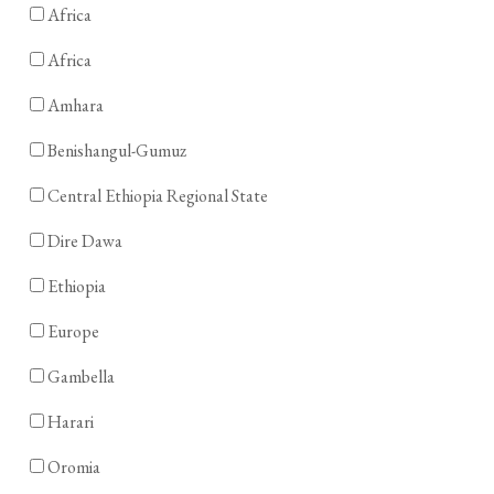
Africa
Africa
Amhara
Benishangul-Gumuz
Central Ethiopia Regional State
Dire Dawa
Ethiopia
Europe
Gambella
Harari
Oromia