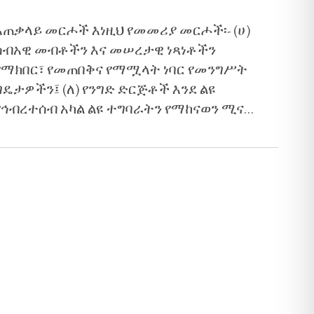
አጠቃላይ መርሖች እነዚህ የመመሪያ መርሖች፡- (ሀ)
ሰብአዊ መብቶችን እና መሠረታዊ ነጻነቶችን
የማክበር፣ የመጠበቅና የማሟላት ነባር የመንግሥት
ግዴታዎችን፤ (ለ) የንግድ ድርጅቶች እንደ ልዩ
የኅብረተሰብ አካል ልዩ ተግባራትን የማከናወን ሚና
ሲወጡ ሁሉንም የሚመለከታቸው ሕጎችን እና ሰብአዊ
መብቶችን በማክበር እንዲሆን ተጠባቂነትን፤ (ሐ)
መብቶች እና ግዴታዎች በሚጣሱበት ጊዜ ተገቢና
ውጤታማ ከሆኑ መፍትሔዎች ጋር እንዲጣጣሙ
የማድረግ አስፈላጊነትን ዕውቅና በመስጠት
የተመሠረቱ...