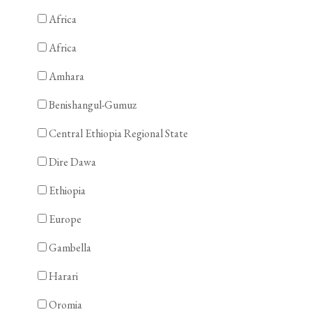
Africa
Africa
Amhara
Benishangul-Gumuz
Central Ethiopia Regional State
Dire Dawa
Ethiopia
Europe
Gambella
Harari
Oromia