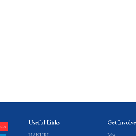
Useful Links
Get Involv
Tube
NANHRI
Jobs