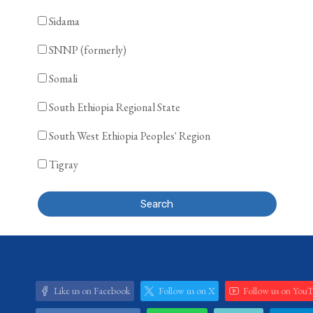
Sidama
SNNP (formerly)
Somali
South Ethiopia Regional State
South West Ethiopia Peoples' Region
Tigray
Search
Like us on Facebook
Follow us on X
Follow us on You