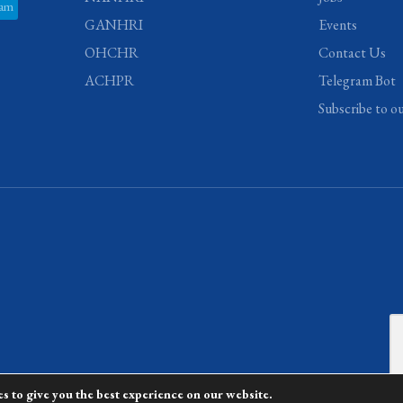
ram
GANHRI
Events
OHCHR
Contact Us
ACHPR
Telegram Bot
Subscribe to o
s to give you the best experience on our website.