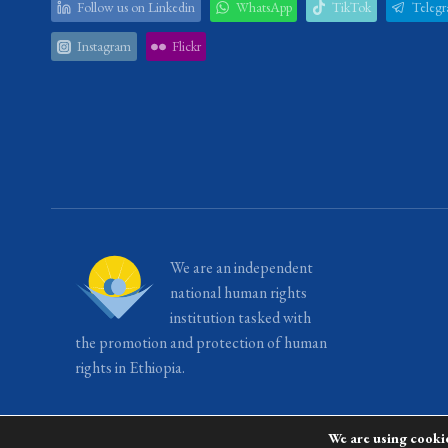
Follow us on Linkedin
WhatsApp
TikTok
Teleg
Instagram
Flickr
We are an independent
national human rights
institution tasked with
the promotion and protection of human
rights in Ethiopia.
We are using cookie