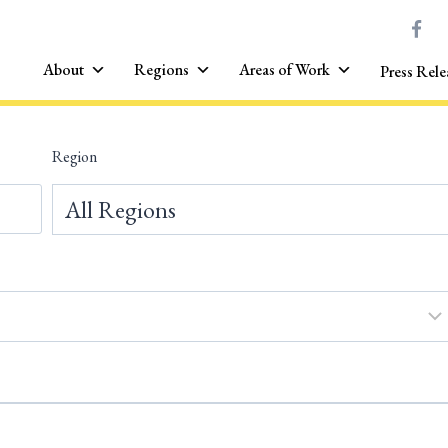
About
Regions
Areas of Work
Press Rele
Region