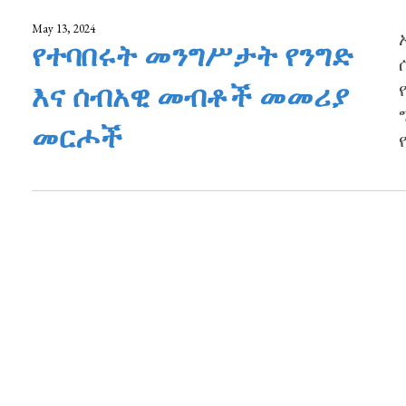
May 13, 2024
የተባበሩት መንግሥታት የንግድ
እና ሰብአዊ መብቶች መመሪያ
መርሖች