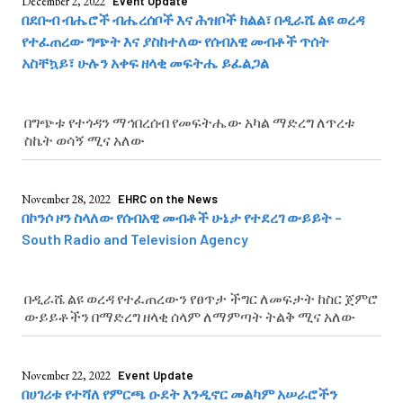
December 2, 2022
Event Update
በደቡብ ብሔሮች ብሔረሰቦች እና ሕዝቦች ክልል፣ በዲራሼ ልዩ ወረዳ
የተፈጠረው ግጭት እና ያስከተለው የሰብአዊ መብቶች ጥሰት
አስቸኳይ፣ ሁሉን አቀፍ ዘላቂ መፍትሔ ይፈልጋል
በግጭቱ የተጎዳን ማኅበረሰብ የመፍትሔው አካል ማድረግ ለጥረቱ
ስኬት ወሳኝ ሚና አለው
November 28, 2022
EHRC on the News
በኮንሶ ዞን ስላለው የሰብአዊ መብቶች ሁኔታ የተደረገ ውይይት –
South Radio and Television Agency
በዲራሼ ልዩ ወረዳ የተፈጠረውን የፀጥታ ችግር ለመፍታት ከስር ጀምሮ
ውይይቶችን በማድረግ ዘላቂ ሰላም ለማምጣት ትልቅ ሚና አለው
November 22, 2022
Event Update
በሀገሪቱ የተሻለ የምርጫ ዑደት እንዲኖር መልካም አሠራሮችን