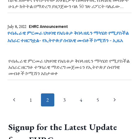
በይፋ እውቅና የተሰጣቸው አካባቢዎች በመዘዋወር የሰብአዊ መብቶች
ሁኔታ ክትትል በማድረግ ያዘጋጀውን ባለ 50 ገጽ ሪፖርት ባለፈው
ሐምሌ 19/2014 ይፋ አድርጓል
July 8, 2022
EHRC Announcement
የብሔራዊ ምርመራ ህዝባዊ የአቤቱታ ቅበላ ዘዴን ማካሄድ የሚያስችል
አሰራር ተዘርግቷል- የኢትዮጵያ ሰብአዊ መብቶች ኮሚሽን - ኢዜአ
የብሔራዊ ምርመራ ህዝባዊ የአቤቱታ ቅበላ ዘዴን ማካሄድ የሚያስችል
አሰራር ዘርግቶ ተግባራዊ ማድረግ መጀመሩን የኢትዮጵያ ሰብዓዊ
መብቶች ኮሚሽን አስታወቀ
Page
1
2
3
4
5
navigation
Signup for the Latest Update