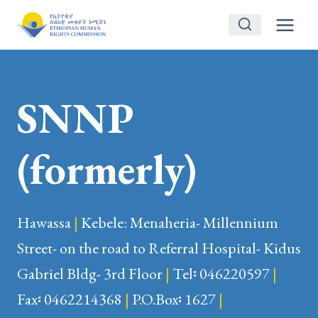
Skip
to
content
SNNP
(formerly)
Hawassa
|
Kebele: Menaheria- Millennium
Street- on the road to Referral Hospital- Kidus
Gabriel Bldg- 3rd Floor
|
Tel፡ 046220597
|
Fax፡ 0462214368
|
P.O.Box፡ 1627
|