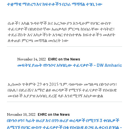
ተቋማዊ ማድረግ እና ክፍተቶችን በጋራ ማሻሻል ተገቢ ነው
ሴቶች፣ አካል ጉዳተኞች እና አረጋውያን እንዲሁም የሀገር ውስጥ
ተፈናቃዮች በስድስተኛው አጠቃላይ ምርጫ ከነበራቸው ተሳትፎ፣
ተደራሽነት እና አካታችነት አንጻር የተስተዋሉ ክፍተቶችን መለየት
ለቀጠይ ምርጫ መሻሻል መሰረት ነው
November 14, 2022
EHRC on the News
መፍትሄ ያጡት የኮንሶና አካባቢው ተፈናቃዮች – DW Amharic
ኢሰመኮ ጥቅምት 29 ቀን 2015 ዓ.ም. ባወጣው መግለጫ በኮንሶ ዞን፣
በአሌ፣ በደራሼና አማሮ ልዩ ወረዳዎች የሚገኙ ተፈናቃዮች የሰብአዊ
መብቶች አያያዝ አሳሳቢ ደረጃ ላይ እንደሚገኝ አስታውቋል
November 10, 2022
EHRC on the News
በኮንሶ ዞን፣ ካራት ዙሪያ እና ሰገን ዙሪያ ወረዳዎች በሚገኙ 3 ቀበሌዎች
ለሚገኙ የሀገር ውስጥ ተፈናቃዮች በቂ የሰብአዊ ድጋፍ ሊቀርብ ይገባል –