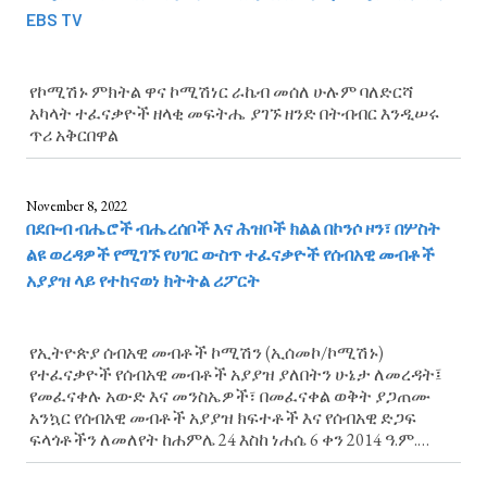
EBS TV
የኮሚሽኑ ምክትል ዋና ኮሚሽነር ራኬብ መሰለ ሁሉም ባለድርሻ
አካላት ተፈናቃዮች ዘላቂ መፍትሔ ያገኙ ዘንድ በትብብር እንዲሠሩ
ጥሪ አቅርበዋል
November 8, 2022
በደቡብ ብሔሮች ብሔረሰቦች እና ሕዝቦች ክልል በኮንሶ ዞን፣ በሦስት
ልዩ ወረዳዎች የሚገኙ የሀገር ውስጥ ተፈናቃዮች የሰብአዊ መብቶች
አያያዝ ላይ የተከናወነ ክትትል ሪፖርት
የኢትዮጵያ ሰብአዊ መብቶች ኮሚሽን (ኢሰመኮ/ኮሚሽኑ)
የተፈናቃዮች የሰብአዊ መብቶች አያያዝ ያለበትን ሁኔታ ለመረዳት፤
የመፈናቀሉ አውድ እና መንስኤዎች፣ በመፈናቀል ወቅት ያጋጠሙ
አንኳር የሰብአዊ መብቶች አያያዝ ክፍተቶች እና የሰብአዊ ድጋፍ
ፍላጎቶችን ለመለየት ከሐምሌ 24 እስከ ነሐሴ 6 ቀን 2014 ዓ.ም.
በደቡብ ብሔሮች፣ ብሔረሰቦች እና ሕዝቦች (ደ/ብ/ብ/ሕ) ክልል በኮንሶ
ዞን፣ በአሌ ልዩ ወረዳ፣ በዲራሼ ልዩ ወረዳ እና በአማሮ ልዩ...