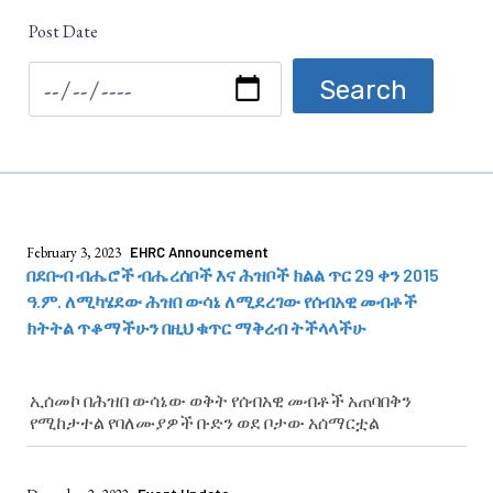
Post Date
February 3, 2023
EHRC Announcement
በደቡብ ብሔሮች ብሔረሰቦች እና ሕዝቦች ክልል ጥር 29 ቀን 2015
ዓ.ም. ለሚካሄደው ሕዝበ ውሳኔ ለሚደረገው የሰብአዊ መብቶች
ክትትል ጥቆማችሁን በዚህ ቁጥር ማቅረብ ትችላላችሁ
ኢሰመኮ በሕዝበ ውሳኔው ወቅት የሰብአዊ መብቶች አጠባበቅን
የሚከታተል የባለሙያዎች ቡድን ወደ ቦታው አሰማርቷል