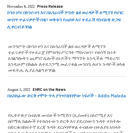
November 8, 2022
Press Release
ኮንሶ ዞን፡ በኮንሶ ዞን እና በአጎራባች ሦስት ልዩ ወረዳዎች ለሚገኙ የሀገር
ውስጥ ተፈናቃዮች በቂ፣ ወቅቱን የጠበቀ እና ተደራሽ የሰብአዊ ድጋፍ
ሊቀርብ ይገባል
መንግሥት በኮንሶ ዞን እና በአጎራባች ልዩ ወረዳዎች ለሚገኙ
ተፈናቃዮች የተደራጀ የምዝገባ ሥርዓት ማከናወን፣ የወሳኝ ኩነት
አገልግሎትን ጨምሮ ሌሎች ሰነዶችን ማግኘት እንዲችሉ ማድረግ፣
እንዲሁም በክልሉ ለተደጋጋሚ መፈናቀል መንስዔ ለሆኑ ጉዳዮች ዘላቂ
መፍትሔ ሊያፈላልግ ይገባል
August 1, 2022
EHRC on the News
በአስከፊው ድርቅ የሞት ጥላ ያንዣበበባቸው ነፍሶች - Addis Maleda
የኢትዮጵያ ሰብአዊ መብቶች ኮሚሽን (ኢሰመኮ) በኦሮሚያ እና
በሶማሌ ክልሎች የተከሰተውን ድርቅ እና ያደረሰውን ጉዳት ተከትሎ
በድርቁ በከፍተኛ ደረጃ ጉዳት ደርሶባቸዋል ተብለው በተለያዩ አካላት