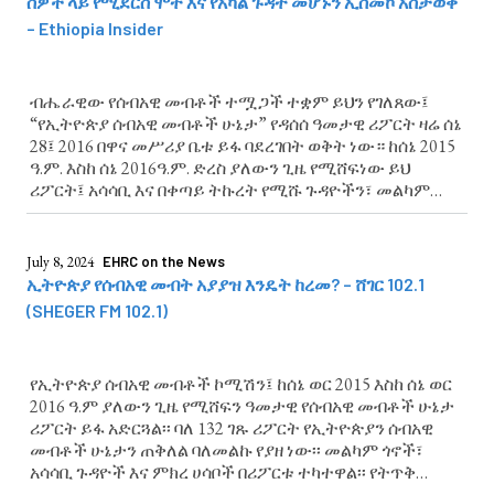
ሰዎች ላይ የሚደርስ ሞት እና የአካል ጉዳት መሆኑን ኢሰመኮ አስታወቀ
– Ethiopia Insider
ብሔራዊው የሰብአዊ መብቶች ተሟጋች ተቋም ይህን የገለጸው፤
“የኢትዮጵያ ሰብአዊ መብቶች ሁኔታ” የዳሰሰ ዓመታዊ ሪፖርት ዛሬ ሰኔ
28፤ 2016 በዋና መሥሪያ ቤቱ ይፋ ባደረገበት ወቅት ነው። ከሰኔ 2015
ዓ.ም. እስከ ሰኔ 2016ዓ.ም. ድረስ ያለውን ጊዜ የሚሸፍነው ይህ
ሪፖርት፤ አሳሳቢ እና በቀጣይ ትኩረት የሚሹ ጉዳዮችን፣ መልካም
እምርታዎችን እና ምክረ ሐሳቦችን የያዘ ነው
July 8, 2024
EHRC on the News
ኢትዮጵያ የሰብአዊ መብት አያያዝ እንዴት ከረመ? – ሸገር 102.1
(SHEGER FM 102.1)
የኢትዮጵያ ሰብአዊ መብቶች ኮሚሽን፤ ከሰኔ ወር 2015 እስከ ሰኔ ወር
2016 ዓ.ም ያለውን ጊዜ የሚሸፍን ዓመታዊ የሰብአዊ መብቶች ሁኔታ
ሪፖርት ይፋ አድርጓል፡፡ ባለ 132 ገጹ ሪፖርት የኢትዮጵያን ሰብአዊ
መብቶች ሁኔታን ጠቅለል ባለመልኩ የያዘ ነው፡፡ መልካም ጎኖች፣
አሳሳቢ ጉዳዮች እና ምክረ ሀሳቦች በሪፖርቱ ተካተዋል፡፡ የትጥቅ