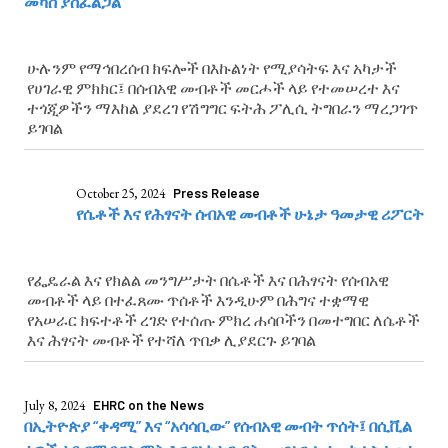
መካስ ያስፈልጋል
ሁሉንም የማኅበረሰብ ክፍሎች በእኩልነት የሚያሳትፍ እና አካታች
የሀገራዊ ምክክር፤ በሰብአዊ መብቶች መርሖች ላይ የተመሠረተ እና
ተጎጂዎችን ማእከል ያደረገ የሽግግር ፍትሕ ፖሊሲ ትግበራን ማረጋገጥ
ይገባል
October 25, 2024
Press Release
የሴቶች እና የሕፃናት ሰብአዊ መብቶች ሁኔታ ዓመታዊ ሪፖርት
የፌዴራል እና የክልል መንግሥታት በሴቶች እና በሕፃናት የሰብአዊ
መብቶች ላይ በተፈጸሙ ጥሰቶች እንዲሁም በሕግና ተቋማዊ
የአሠራር ክፍተቶች ረገድ የተሰጡ ምክረ ሐሳቦችን በመተግበር ለሴቶች
እና ሕፃናት መብቶች የተሻለ ጥበቃ ሊያደርጉ ይገባል
July 8, 2024
EHRC on the News
በኢትዮጵያ “ቀዳሚ” እና “አሳሳቢው” የሰብአዊ መብት ጥሰት፤ በሲቪል