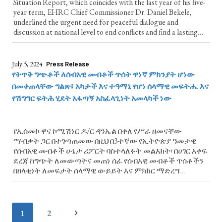
Situation Report, which coincides with the last year of his five-
year term, EHRC Chief Commissioner Dr. Daniel Bekele,
underlined the urgent need for peaceful dialogue and
discussion at national level to end conflicts and find a lasting
solution to the widespread human rights violations occurring in
the context of conflict
July 5, 2024
Press Release
የትጥቅ ግጭቶች ለሰብአዊ መብቶች ጥሰት ዋነኛ ምክንያት ሆነው
በመቀጠላቸው ግልጽ፣ አካታች እና ተዓማኒ የሆነ ሰላማዊ መፍትሔ እና
የሽግግር ፍትሕ ሂደት አፋጣኝ አስፈላጊነት አመላካች ነው
የኢሰመኮ ዋና ኮሚሽነር ዶ/ር ዳንኤል በቀለ የሥራ ዘመናቸው
ማብቃት ጋር በተገጣጠመው በዚህ በ3ተኛው የኢትዮጵያ ዓመታዊ
የሰብአዊ መብቶች ሁኔታ ሪፖርት ባስተላለፉት መልእክት፡ በሀገር አቀፍ
ደረጃ ከግጭት ለመውጣትና መጠነ ሰፊ የሰብአዊ መብቶች ጥሰቶችን
በዘላቂነት ለመፍታት ሰላማዊ ውይይት እና ምክክር ማድረግ
ያስፈልጋል ብለዋል
Page
1
2