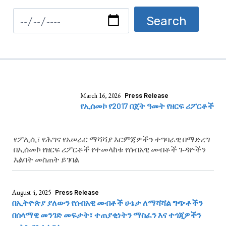
March 16, 2026
Press Release
የኢሰመኮ የ2017 በጀት ዓመት የዘርፍ ሪፖርቶች
የፖሊሲ፣ የሕግና የአሠራር ማሻሻያ እርምጃዎችን ተግባራዊ በማድረግ
በኢሰመኮ የዘርፍ ሪፖርቶች የተመላከቱ የሰብአዊ መብቶች ጉዳዮችን
እልባት መስጠት ይገባል
August 4, 2025
Press Release
በኢትዮጵያ ያለውን የሰብአዊ መብቶች ሁኔታ ለማሻሻል ግጭቶችን
በሰላማዊ መንገድ መፍታት፣ ተጠያቂነትን ማስፈን እና ተጎጂዎችን