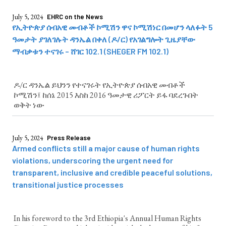
July 5, 2024
EHRC on the News
የኢትዮጵያ ሰብአዊ መብቶች ኮሚሽን ዋና ኮሚሽነር በመሆን ላለፉት 5
ዓመታት ያገለገሉት ዳንኤል በቀለ (ዶ/ር) የአገልግሎት ጊዜያቸው
ማብቃቱን ተናገሩ – ሸገር 102.1 (SHEGER FM 102.1)
ዶ/ር ዳንኤል ይህንን የተናገሩት የኢትዮጵያ ሰብአዊ መብቶች
ኮሚሽን፤ ከሰኔ 2015 እስከ 2016 ዓመታዊ ሪፖርት ይፋ ባደረጉበት
ወቅት ነው
July 5, 2024
Press Release
Armed conflicts still a major cause of human rights
violations, underscoring the urgent need for
transparent, inclusive and credible peaceful solutions,
transitional justice processes
In his foreword to the 3rd Ethiopia's Annual Human Rights