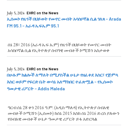
ግጭቶች ለሰብአዊ መብቶች ጥሰት ዋነኛ ምክንያት ሆነው ቀጥለዋል
ብሏል ሪፖርቱ፡፡ የሽግግር ፍትህ ፖሊሲ መፅደቅን በአመቱ የታየ
መልካም እምርታ ሲል ሪፖርቱ ጠቅሶታል
July 5, 2024
EHRC on the News
ኢሰመኮ የዜጎች በህይወት የመኖር መብት አሳስቦኛል ሲል ገለጸ – Arada
FM 95.1 – አራዳ ኤፍኤም 95.1
ሰኔ 28፣ 2016 (አራዳ ኤፍ ኤም) የዜጎች በህይወት የመኖር መብት
አሳስቦኛል ሲል የኢትዮጵያ ሰብዓዊ መብቶች ኮሚሽን አስታወቀ
July 5, 2024
EHRC on the News
በሁሉም ክልሎች ለማለት በሚያስችል ሁኔታ የዘፈቀደ እስር፣ የጅምላ
እስር ወይም የፍርድ ቤት ውሳኔ አለማክበር ተፈጽሟል – የኢሰመኮ
ዓመታዊ ሪፖርት – Addis Maleda
ዓርብ ሰኔ 28 ቀን 2016 ዓ.ም. (አዲስ ማለዳ) የኢትዮጵያ ሰብአዊ
መብቶች ኮሚሽን (ኢሰመኮ) ከሰኔ 2015 እስከ ሰኔ 2016 ድረስ ያለውን
የሰብአዊ መብቶች ሁኔታ ዓመታዊ ሪፖርት ይፋ አድርጓል