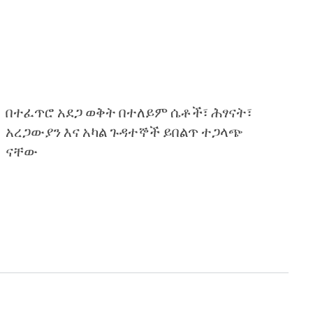
በተፈጥሮ አደጋ ወቅት በተለይም ሴቶች፣ ሕፃናት፣
አረጋውያን እና አካል ጉዳተኞች ይበልጥ ተጋላጭ
ናቸው