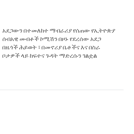
አደጋውን በተመለከተ ማብራሪያ የሰጠው የኢትዮጵያ
ሰብአዊ መብቶች ኮሚሽን በዞኑ የደረሰው አደጋ
በዜጎች ሕይወት ፣ በመኖሪያ ቤቶችና እና በስራ
ቦታዎች ላይ ከፍተና ጉዳት ማድረሱን ገልቷል