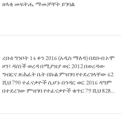
ዘላቂ መፍትሔ ማመቻቸት ይገባል
ረቡዕ ግንቦት 14 ቀን 2016 (አዲስ ማለዳ) በደቡብ ኦሞ
ዞን፣ ዳሰነች ወረዳ በሚያዝያ ወር 2012 በወረዳው
ግብርና ጽሕፈት ቤት በኩል ምዝገባ የተደረገላቸው 62
ሺህ 790 ተፈናቃዮች ሲሆኑ በኅዳር ወር 2016 ዳግም
በተደረገው ምዝገባ የተፈናቃዮች ቁጥር 79 ሺህ 828
ተፈናቃዮች እንደሚገኙ የኢትዮጵያ ሰብአዊ መብቶች
ኮሚሽን (ኢሰመኮ) አስታወቀ