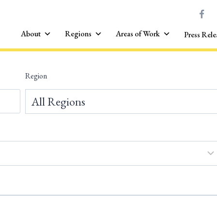
About
Regions
Areas of Work
Press Rele
Region