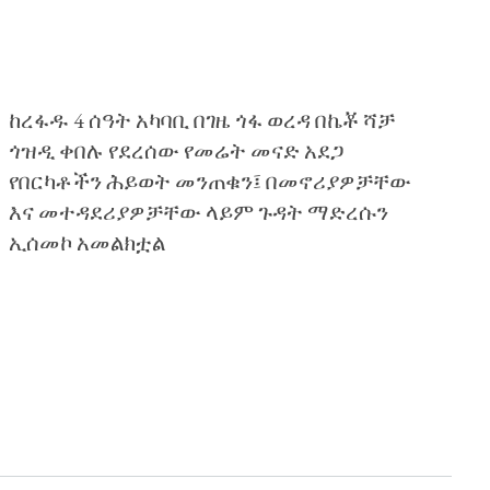
ከረፋዱ 4 ሰዓት አካባቢ በገዜ ጎፋ ወረዳ በኬቾ ሻቻ
ጎዝዲ ቀበሉ የደረሰው የመሬት መናድ አደጋ
የበርካቶችን ሕይወት መንጠቁን፤ በመኖሪያዎቻቸው
እና መተዳደሪያዎቻቸው ላይም ጉዳት ማድረሱን
ኢሰመኮ አመልክቷል