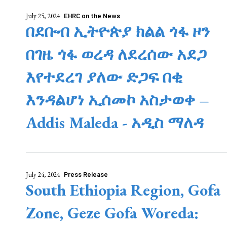
July 25, 2024
EHRC on the News
በደቡብ ኢትዮጵያ ክልል ጎፋ ዞን
በገዜ ጎፋ ወረዳ ለደረሰው አደጋ
እየተደረገ ያለው ድጋፍ በቂ
እንዳልሆነ ኢሰመኮ አስታወቀ –
Addis Maleda - አዲስ ማለዳ
July 24, 2024
Press Release
South Ethiopia Region, Gofa
Zone, Geze Gofa Woreda: