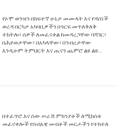
የኦሞ ወንዝን በከፍተኛ ሁኔታ መሙላት እና የዳሰነች
ወረዳ በርካታ አካባቢዎችን በጎርፍ መጥለቅለቅ
ተከትሎ፣ ሰዎች ለመፈናቀል ከመዳረጋቸው ባሻገር፣
በሕይወታቸው፣ በአካላቸው፣ በንብረታቸው
እንዲሁም ትምህርት እና ጤናን ጨምሮ ልዩ ልዩ
አገልግሎቶችን በሚያገኙባቸው ተቋሟት ላይ ጉዳት
የደረሰ መሆኑን የክትትል ሪፖርቱ ያመለክታል
በተፈጥሮ እና ሰው ሠራሽ ምክንያቶች ለሚከሰቱ
መፈናቀሎች የሰብአዊ መብቶች መርሖችን የተከተለ