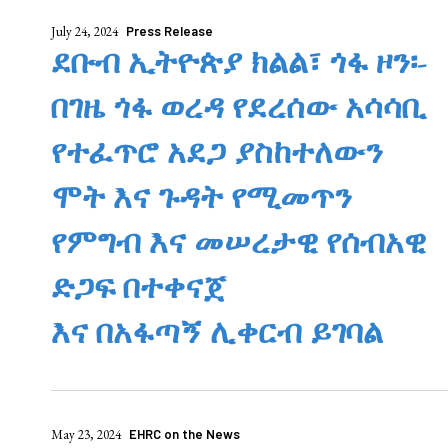
July 24, 2024
Press Release
ደቡብ ኢትዮጵያ ክልል፣ ጎፋ ዞን፡-
በገዜ ጎፋ ወረዳ የደረሰው አሳሳቢ
የተፈጥሮ አደጋ ያስከተለውን
ሞት እና ጉዳት የሚመጥን
የምግብ እና መሠረታዊ የሰብአዊ
ድጋፍ በተቀናጀ
እና በአፋጣኝ ሊቀርብ ይገባል
May 23, 2024
EHRC on the News