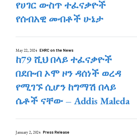
የሀገር ውስጥ ተፈናቃዮች
የሰብአዊ መብቶች ሁኔታ
May 22, 2024
EHRC on the News
ከ79 ሺህ በላይ ተፈናቃዮች
በደቡብ ኦሞ ዞን ዳሰነች ወረዳ
የሚገኙ ሲሆን ከግማሽ በላይ
ሴቶች ናቸው – Addis Maleda
January 2, 2024
Press Release