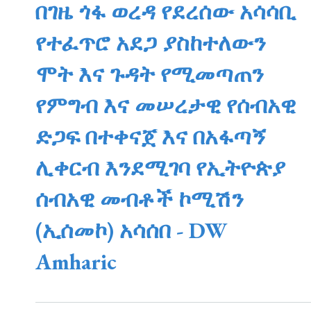
በገዜ ጎፋ ወረዳ የደረሰው አሳሳቢ
የተፈጥሮ አደጋ ያስከተለውን
ሞት እና ጉዳት የሚመጣጠን
የምግብ እና መሠረታዊ የሰብአዊ
ድጋፍ በተቀናጀ እና በአፋጣኝ
ሊቀርብ እንደሚገባ የኢትዮጵያ
ሰብአዊ መብቶች ኮሚሽን
(ኢሰመኮ) አሳሰበ - DW
Amharic