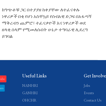
ከግጭቶቹ ጋር በተያያዘ ከቀያቸው ለተፈናቀሉ
ነዋሪዎች በቂ የሆነ አስቸኳይ የሰብአዊ ድጋፍ በአፋጣኝ
ማቅረብን ጨምሮ፣ ተፈናቃዮች እና ነዋሪዎች ወደ
ዘላቂ ሰላም የሚመለሱበት ሁኔታ ተግባራዊ ሊደረግ
ይገባል
Useful Links
Get Involv
Tube
NANHRI
Jobs
ram
GANHRI
Events
OHCHR
Contact Us