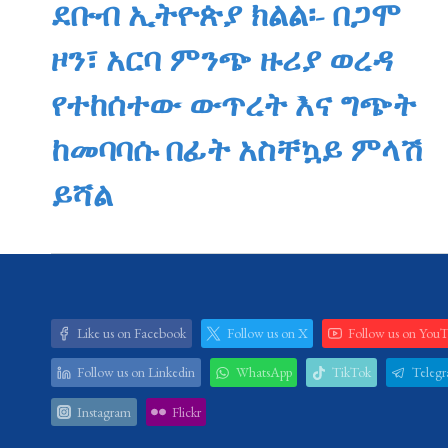
ደቡብ ኢትዮጵያ ክልል፡- በጋሞ
ዞን፣ አርባ ምንጭ ዙሪያ ወረዳ
የተከሰተው ውጥረት እና ግጭት
ከመባባሱ በፊት አስቸኳይ ምላሽ
ይሻል
Like us on Facebook
Follow us on X
Follow us on You
Follow us on Linkedin
WhatsApp
TikTok
Teleg
Instagram
Flickr