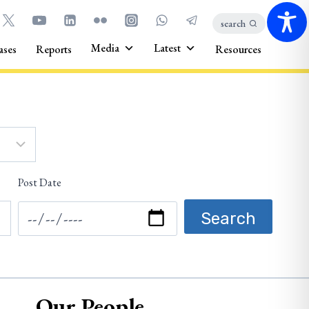
search
Media
Latest
ases
Reports
Resources
Post Date
Our People