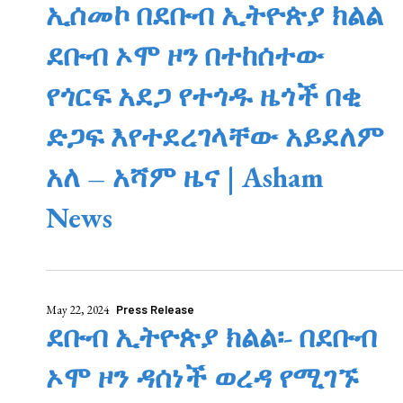
ኢሰመኮ በደቡብ ኢትዮጵያ ክልል
ደቡብ ኦሞ ዞን በተከሰተው
የጎርፍ አደጋ የተጎዱ ዜጎች በቂ
ድጋፍ እየተደረገላቸው አይደለም
አለ – አሻም ዜና | Asham
News
May 22, 2024
Press Release
ደቡብ ኢትዮጵያ ክልል፡- በደቡብ
ኦሞ ዞን ዳሰነች ወረዳ የሚገኙ