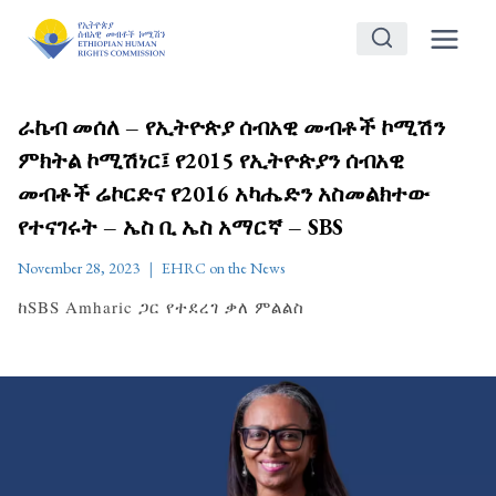
Skip
to
content
ራኬብ መሰለ – የኢትዮጵያ ሰብአዊ መብቶች ኮሚሽን
ምክትል ኮሚሽነር፤ የ2015 የኢትዮጵያን ሰብአዊ
መብቶች ሬኮርድና የ2016 አካሔድን አስመልክተው
የተናገሩት – ኤስ ቢ ኤስ አማርኛ – SBS
November 28, 2023
EHRC on the News
ከSBS Amharic ጋር የተደረገ ቃለ ምልልስ