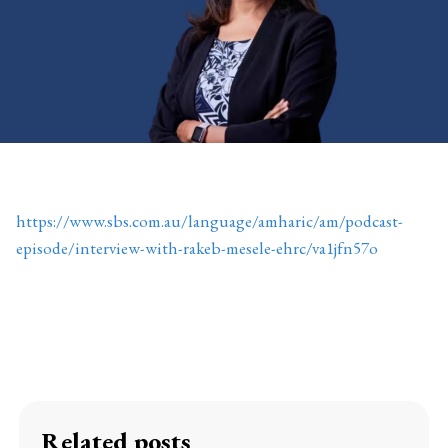
https://www.sbs.com.au/language/amharic/am/podcast-
episode/interview-with-rakeb-mesele-ehrc/va1jfn57o
Related posts