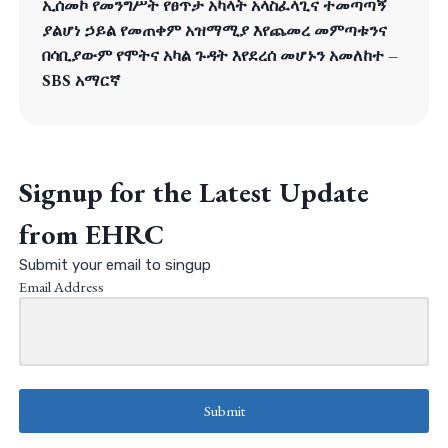
ኢሰመኮ የመንግሥት የፀጥታ አካላት አላስፈላጊና ተመጣጣኝ
ያልሆነ ኃይል የመጠቀም አዝማሚያ እየጨመረ መምጣቱንና
በሳቢያውም የሞትና አካል ጉዳት እየደረሰ መሆኑን አመለከተ –
SBS አማርኛ
Signup for the Latest Update
from EHRC
Submit your email to singup
Email Address
Submit