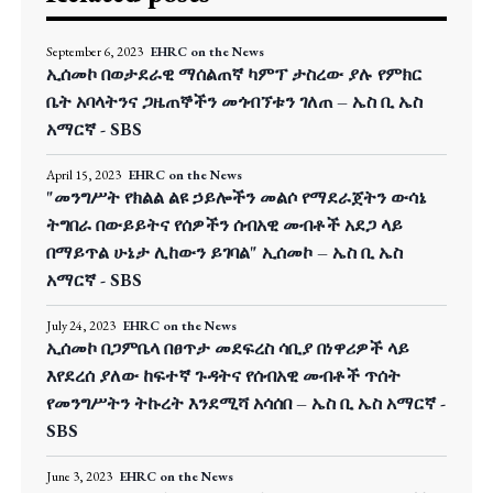
September 6, 2023
EHRC on the News
ኢሰመኮ በወታደራዊ ማሰልጠኛ ካምፕ ታስረው ያሉ የምክር
ቤት አባላትንና ጋዜጠኞችን መጎብኘቱን ገለጠ – ኤስ ቢ ኤስ
አማርኛ - SBS
April 15, 2023
EHRC on the News
"መንግሥት የክልል ልዩ ኃይሎችን መልሶ የማደራጀትን ውሳኔ
ትግበራ በውይይትና የሰዎችን ሰብአዊ መብቶች አደጋ ላይ
በማይጥል ሁኔታ ሊከውን ይገባል" ኢሰመኮ – ኤስ ቢ ኤስ
አማርኛ - SBS
July 24, 2023
EHRC on the News
ኢሰመኮ በጋምቤላ በፀጥታ መደፍረስ ሳቢያ በነዋሪዎች ላይ
እየደረሰ ያለው ከፍተኛ ጉዳትና የሰብአዊ መብቶች ጥሰት
የመንግሥትን ትኩረት እንደሚሻ አሳሰበ – ኤስ ቢ ኤስ አማርኛ -
SBS
June 3, 2023
EHRC on the News