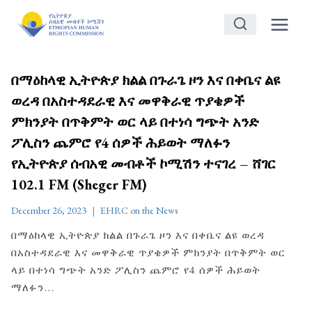
Skip
to
content
በማዕከላዊ ኢትዮጵያ ክልል በጉራጌ ዞን እና በቀቤና ልዩ
ወረዳ በአስተዳደራዊ እና መዋቅራዊ ጥያቄዎች
ምክንያት በጥቅምት ወር ላይ በተነሳ ግጭት አንድ
ፖሊስን ጨምሮ የ4 ሰዎች ሕይወት ማለፉን
የኢትዮጵያ ሰብአዊ መብቶች ኮሚሽን ተናገረ – ሸገር
102.1 FM (Sheger FM)
December 26, 2023
EHRC on the News
በማዕከላዊ ኢትዮጵያ ክልል በጉራጌ ዞን እና በቀቤና ልዩ ወረዳ
በአስተዳደራዊ እና መዋቅራዊ ጥያቄዎች ምክንያት በጥቅምት ወር
ላይ በተነሳ ግጭት አንድ ፖሊስን ጨምሮ የ4 ሰዎች ሕይወት
ማለፉን…