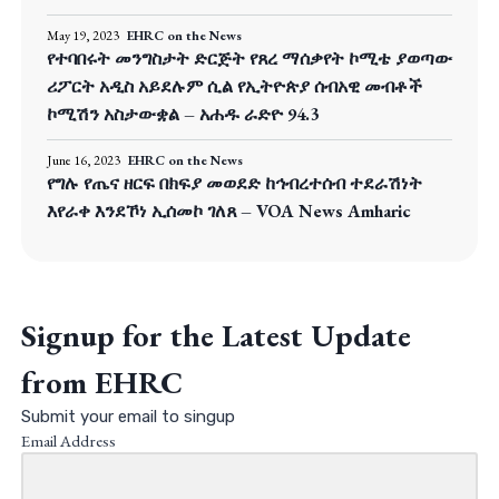
May 19, 2023
EHRC on the News
የተባበሩት መንግስታት ድርጅት የጸረ ማሰቃየት ኮሚቴ ያወጣው
ሪፖርት አዲስ አይደሉም ሲል የኢትዮጵያ ሰብአዊ መብቶች
ኮሚሽን አስታውቋል – አሐዱ ራድዮ 94.3
June 16, 2023
EHRC on the News
የግሉ የጤና ዘርፍ በክፍያ መወደድ ከኅብረተሰብ ተደራሽነት
እየራቀ እንደኾነ ኢሰመኮ ገለጸ – VOA News Amharic
Signup for the Latest Update
from EHRC
Submit your email to singup
Email Address