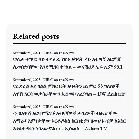
Related posts
September 4, 2024
EHRC on the News
የእገታ ተግባር ላይ ተሳታፊ የሆኑ አካላት ላይ አፋጣኝ እርምጃ
ሊወሰድባቸው እንደሚገባ ተገለጸ – መናኸሪያ ኤፍ ኤም 99.1
September 6, 2023
EHRC on the News
የፌደራል እና ክልል ምክር ቤት አባላትን ጨምሮ 53 ግለሰቦች
አዋሽ አርባ መታሰራቸውን ኢሰመኮ አረጋገጠ – DW Amharic
September 6, 2023
EHRC on the News
<<በአዋሽ አርባ የሚገኙ አብዛኛዎቹ ታሳሪዎች ብሔራቸው
አማራ፣ እምነታቸው ኦርቶዶክስ ክርስቲያን በመሆኑ ብቻ ለእስር
እንደተዳረጉ ነግረውኛል>> - ኢሰመኮ – Asham TV