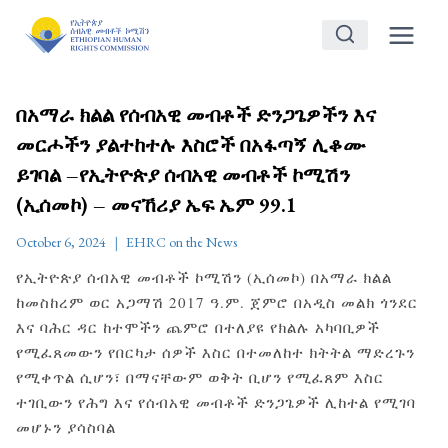
Skip
to
content
በአማራ ክልል የሰብአዊ መብቶች ድንጋጌዎችን እና
መርሖችን ያልተከተሉ እስሮች በአፋጣኝ ሊቆሙ
ይገባል –የኢትዮጵያ ሰብአዊ መብቶች ኮሚሽን
(ኢሰመኮ) – መናኸሪያ ኤፍ ኤም 99.1
October 6, 2024
EHRC on the News
የኢትዮጵያ ሰብአዊ መብቶች ኮሚሽን (ኢሰመኮ) በአማራ ክልል
ከመስከረም ወር አጋማሽ 2017 ዓ.ም. ጀምሮ በአዲስ መልክ ጎንደር
እና ባሕር ዳር ከተሞችን ጨምሮ በተለያዩ የክልሉ አካባቢዎች
የሚፈጸመውን የበርካታ ሰዎች እስር በተመለከተ ክትትል ማድረጉን
የሚቀጥል ሲሆን፣ በማናቸውም ወቅት ቢሆን የሚፈጸም እስር
ተገቢውን የሕግ እና የሰብአዊ መብቶች ድንጋጌዎች ሊከተል የሚገባ
መሆኑን ያሳስባል