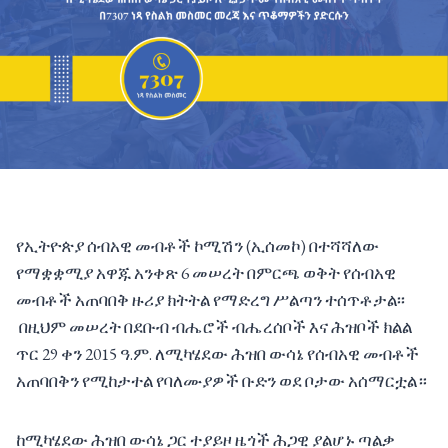
የኢትዮጵያ ሰብአዊ መብቶች ኮሚሽን (ኢሰመኮ) በተሻሻለው
የማቋቋሚያ አዋጁ አንቀጽ 6 መሠረት በምርጫ ወቅት የሰብአዊ
መብቶች አጠባበቅ ዙሪያ ክትትል የማድረግ ሥልጣን ተሰጥቶታል፡፡
በዚህም መሠረት በደቡብ ብሔሮች ብሔረሰቦች እና ሕዝቦች ክልል
ጥር 29 ቀን 2015 ዓ.ም. ለሚካሄደው ሕዝበ ውሳኔ የሰብአዊ መብቶች
አጠባበቅን የሚከታተል የባለሙያዎች ቡድን ወደ ቦታው አሰማርቷል።
ከሚካሄደው ሕዝበ ውሳኔ ጋር ተያይዞ ዜጎች ሕጋዊ ያልሆኑ ጣልቃ