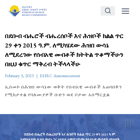
Skip
to
content
በደቡብ ብሔሮች ብሔረሰቦች እና ሕዝቦች ክልል ጥር
29 ቀን 2015 ዓ.ም. ለሚካሄደው ሕዝበ ውሳኔ
ለሚደረገው የሰብአዊ መብቶች ክትትል ጥቆማችሁን
በዚህ ቁጥር ማቅረብ ትችላላችሁ
February 3, 2023
EHRC Announcement
ኢሰመኮ በሕዝበ ውሳኔው ወቅት የሰብአዊ መብቶች አጠባበቅን
የሚከታተል የባለሙያዎች ቡድን ወደ ቦታው አሰማርቷል