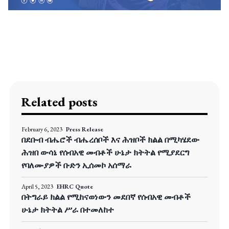
Related posts
February 6, 2023
Press Release
በደቡብ ብሔሮች ብሔረሰቦች እና ሕዝቦች ክልል በሚካሄደው
ሕዝበ ውሳኔ የሰብአዊ መብቶች ሁኔታ ክትትል የሚያደርግ
የባለሙያዎች ቡድን ኢሰመኮ አሰማራ
April 5, 2023
EHRC Quote
በትግራይ ክልል የሚከናወነውን መደበኛ የሰብአዊ መብቶች
ሁኔታ ክትትል ሥራ በተመለከተ