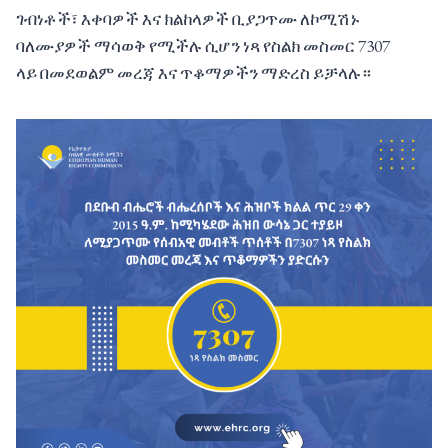
ገብነቶች፣ እቀባዎች እና ክልከላዎች ቢያጋጥሙ ለኮሚሽኑ
ባለሙያዎች ማሳወቅ የሚችሉ ሲሆን ነጻ የስልክ መስመር 7307
ላይ በመደወልም መረጃ እና ጥቆማዎችን ማድረስ ይቻላሉ።