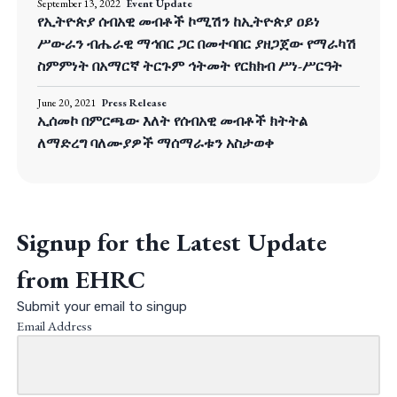
September 13, 2022
Event Update
የኢትዮጵያ ሰብአዊ መብቶች ኮሚሽን ከኢትዮጵያ ዐይነ
ሥውራን ብሔራዊ ማኅበር ጋር በመተባበር ያዘጋጀው የማራካሽ
ስምምነት በአማርኛ ትርጉም ኅትመት የርክክብ ሥነ-ሥርዓት
June 20, 2021
Press Release
ኢሰመኮ በምርጫው እለት የሰብአዊ መብቶች ክትትል
ለማድረግ ባለሙያዎች ማሰማራቱን አስታወቀ
Signup for the Latest Update
from EHRC
Submit your email to singup
Email Address