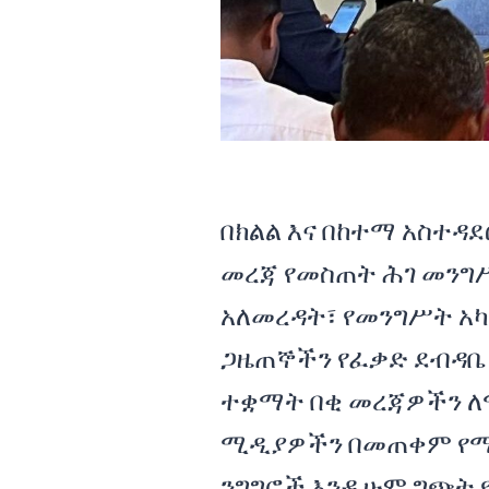
በክልል እና በከተማ አስተዳ
መረጃ የመስጠት ሕገ መንግ
አለመረዳት፣ የመንግሥት አካ
ጋዜጠኞችን የፈቃድ ደብዳቤ
ተቋማት በቂ መረጃዎችን 
ሚዲያዎችን በመጠቀም የሚ
ንግግሮች እንዲሁም ግጭት 