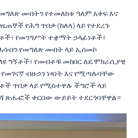
የመግለጽ መብትን የተመለከቱ ዓለም አቀፍ እና
ዜጠኞች የሕግ ጥበቃ (ከለላ) ላይ የተደረጉ
ተቶች፣ የመንግሥት ተቋማት ኃላፊነቶች፣
 ሐሳብን የመግለጽ መብት ላይ ኢሰመኮ
ለዩ ግኝቶች፣ የመብቶቹ መከበር ለዴሞክራሲያዊ
 የመገናኛ ብዙኃን ነጻነት እና የሚጣሉባቸው
ቶች ጥበቃ ላይ የሚስተዋሉ ችግሮች ላይ
ነሻ ጽሑፎች ቀርበው ውይይት ተደርጎባቸዋል።