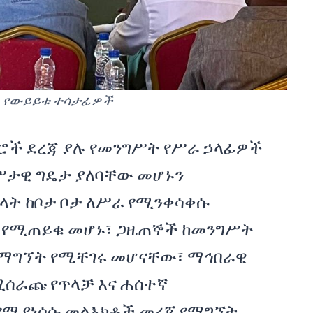
የውይይቱ ተሳታፊዎች
ደሮች ደረጃ ያሉ የመንግሥት የሥራ ኃላፊዎች
ሥታዊ ግዴታ ያለባቸው መሆኑን
ላት ከቦታ ቦታ ለሥራ የሚንቀሳቀሱ
 የሚጠይቁ መሆኑ፣ ጋዜጠኞች ከመንግሥት
ለማግኘት የሚቸገሩ መሆናቸው፣ ማኅበራዊ
ሰራጩ የጥላቻ እና ሐሰተኛ
የሚያነሳሱ መልእክቶች መረጃ የማግኘት