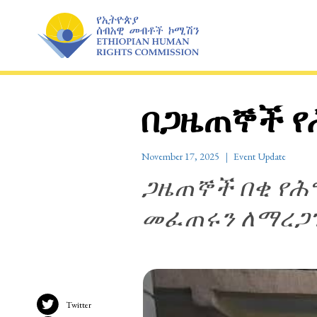
Skip
to
content
በጋዜጠኞች የሕ
November 17, 2025
Event Update
ጋዜጠኞች በቂ የሕግ
መፈጠሩን ለማረጋገ
Twitter