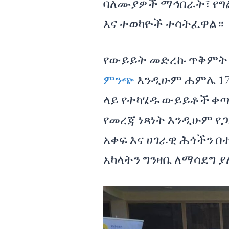
ባለሙያዎች ማኅበራት፣ የግ
እና ተወካዮች ተሳትፈዋል
የውይይት መድረኩ ጥቅምት 4 
ምንጭ
እንዲሁም ሐምሌ 17 
ላይ የተካሄዱ ውይይቶች ቀጣ
የመረጃ ነጻነት እንዲሁም የጋ
አቀፍ እና ሀገራዊ ሕጎችን በ
አካላትን ግንዛቤ ለማሳደግ 