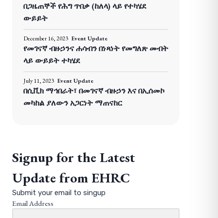
በጋዜጠኞች የሕግ ጥበቃ (ከለላ) ላይ የተካሄደ
ውይይት
December 16, 2023
Event Update
የመገናኛ ብዙኃንና ሐሳብን በነጻነት የመግለጽ መብት
ላይ ውይይት ተካሄደ
July 11, 2023
Event Update
በሲቪክ ማኅበራት፣ በመገናኛ ብዙኃን እና በኢሰመኮ
መካከል ያለውን አጋርነት ማጠናከር
Signup for the Latest
Update from EHRC
Submit your email to singup
Email Address