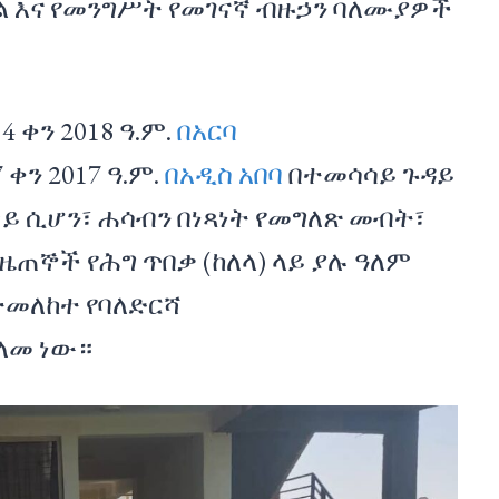
ል እና የመንግሥት የመገናኛ ብዙኃን ባለሙያዎች
።
ቀን 2018 ዓ.ም.
በአርባ
ቀን 2017 ዓ.ም.
በአዲስ አበባ
በተመሳሳይ ጉዳይ
ይ ሲሆን፣ ሐሳብን በነጻነት የመግለጽ መብት፣
ዜጠኞች የሕግ ጥበቃ (ከለላ) ላይ ያሉ ዓለም
ተመለከተ የባለድርሻ
ያለመ ነው።