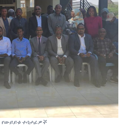
የውይይቱ ተሳታፊዎች