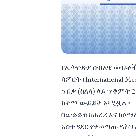
የኢትዮጵያ ሰብአዊ መብቶች
ሳፖርት (International 
ጥበቃ (ከለላ) ላይ ጥቅምት 2
ከተማ ውይይት አካሂዷል።
በውይይቱ ከሐረሪ እና ከሶ
አስተዳደር የተወጣጡ የሕግ 