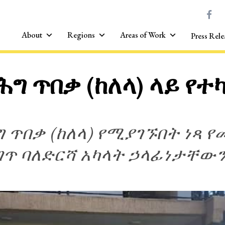
About
Regions
Areas of Work
Press Rele
ግ ጥበቃ (ከለላ) ላይ የ
 ጥበቃ (ከለላ) የሚያገኙበት ነጻ የ
ጥ ባለድርሻ አካላት ኃላፊነታቸውን