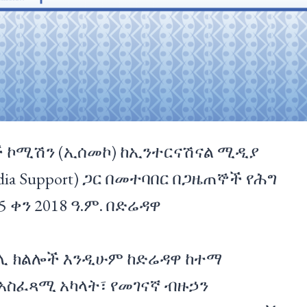
 ኮሚሽን (ኢሰመኮ) ከኢንተርናሽናል ሚዲያ
Media Support) ጋር በመተባበር በጋዜጠኞች የሕግ
5 ቀን 2018 ዓ.ም. በድሬዳዋ
ማሊ ክልሎች እንዲሁም ከድሬዳዋ ከተማ
አስፈጻሚ አካላት፣ የመገናኛ ብዙኃን