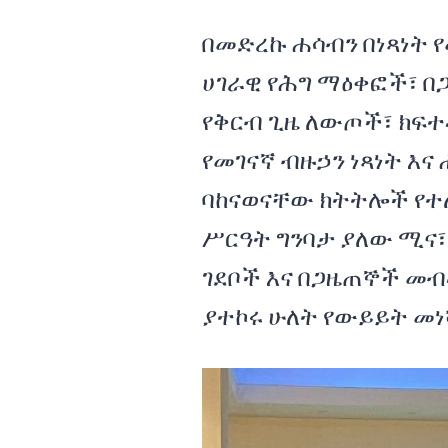
በመድረኩ ሐሳብን በነጻነት 
ሀገራዊ የሕግ ማዕቀፎች፣ በጋ
የቅርብ ጊዜ ለውጦች፣ ክፍ
የመገናኛ ብዙኃን ነጻነት እና
ባከናወናቸው ክትትሎች የተ
ሥርዓት ግንባታ ያለው ሚና፣
ገደቦች እና በጋዜጠኞች መብ
ያተኮሩ ሁለት የውይይት መ