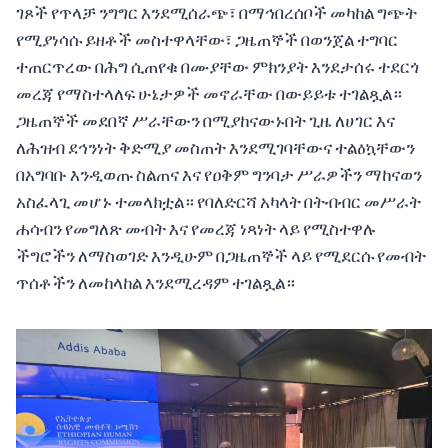
ገጾች የጥላቻ ንግግር እንደሚሰራጭ፣ በማኅበረሰቦች መካከል ግጭት
የሚያነሳሱ ይዘቶች መስተዋላቸው፣ ጋዜጠኞች በወንጀል ተግባር
ተጠርጥረው በሕግ ሲጠየቁ በሙያቸው ምክንያት እንደታሰሩ ተደርጎ
መረጃ የማስተላለፍ ሁኔታዎች መኖራቸው በውይይቱ ተገልጿል።
ጋዜጠኞች መደበኛ ሥራቸውን በሚያከናውኑበት ጊዜ ለሀገር እና
ለሕዝብ ደኅንነት ቅድሚያ መስጠት እንደሚገባቸውና ተልዕኳቸውን
በአግባቡ እንዲወጡ ስልጠና እና የዐቅም ግንባታ ሥራዎችን ማከናወን
አስፈላጊ መሆኑ ተመላክቷል። የባለድርሻ አካላት በትብብር መሥራት
ሐሳብን የመግለጽ መብት እና የመረጃ ነጻነት ላይ የሚስተዋሉ
ችግሮችን ለማስወገድ እንዲሁም በጋዜጠኞች ላይ የሚደርሱ የመብት
ጥሰቶችን ለመከላከል እንደሚረዳም ተገልጿል።