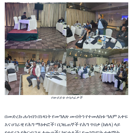
የውይይቱ ተሳታፊዎች
በመድረኩ ሐሳብን በነጻነት የመግለጽ መብትን የተመለከቱ ዓለም አቀፍ
እና ሀገራዊ የሕግ ማዕቀፎች፣ በጋዜጠኞች የሕግ ጥበቃ (ከለላ) ላይ
የተደረጉ የቅርብ ጊዜ ለውጦች፣ ክፍተቶች፣ የመንግሥት ተቋማት