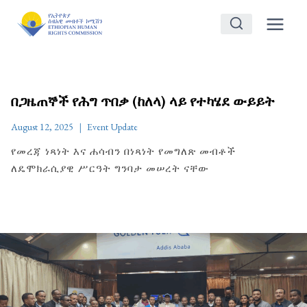
Skip
to
content
በጋዜጠኞች የሕግ ጥበቃ (ከለላ) ላይ የተካሄደ ውይይት
August 12, 2025
Event Update
የመረጃ ነጻነት እና ሐሳብን በነጻነት የመግለጽ መብቶች
ለዴሞክራሲያዊ ሥርዓት ግንባታ መሠረት ናቸው