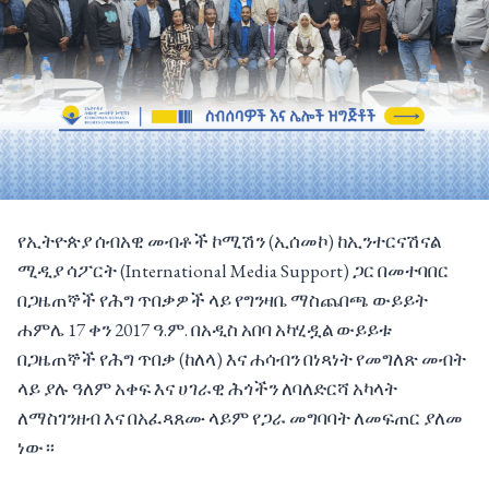
የኢትዮጵያ ሰብአዊ መብቶች ኮሚሽን (ኢሰመኮ) ከኢንተርናሽናል
ሚዲያ ሳፖርት (International Media Support) ጋር በመተባበር
በጋዜጠኞች የሕግ ጥበቃዎች ላይ የግንዛቤ ማስጨበጫ ውይይት
ሐምሌ 17 ቀን 2017 ዓ.ም. በአዲስ አበባ አካሂዷል ውይይቱ
በጋዜጠኞች የሕግ ጥበቃ (ከለላ) እና ሐሳብን በነጻነት የመግለጽ መብት
ላይ ያሉ ዓለም አቀፍ እና ሀገራዊ ሕጎችን ለባለድርሻ አካላት
ለማስገንዘብ እና በአፈጻጸሙ ላይም የጋራ መግባባት ለመፍጠር ያለመ
ነው።