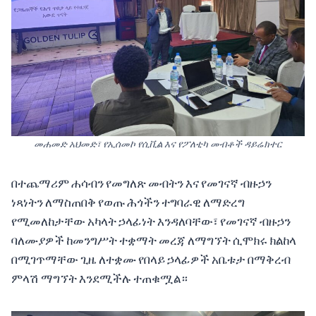
መሐመድ አህመድ፣ የኢሰመኮ የሲቪል እና የፖለቲካ መብቶች ዳይሬክተር
በተጨማሪም ሐሳብን የመግለጽ መብትን እና የመገናኛ ብዙኃን
ነጻነትን ለማስጠበቅ የወጡ ሕጎችን ተግባራዊ ለማድረግ
የሚመለከታቸው አካላት ኃላፊነት እንዳለባቸው፣ የመገናኛ ብዙኃን
ባለሙያዎች ከመንግሥት ተቋማት መረጃ ለማግኘት ሲሞክሩ ክልከላ
በሚገጥማቸው ጊዜ ለተቋሙ የበላይ ኃላፊዎች አቤቱታ በማቅረብ
ምላሽ ማግኘት እንደሚችሉ ተጠቁሟል።