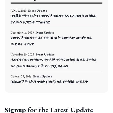
July 11, 2023
Event Update
በሲቪክ ማኅበራት፣ በመገናኛ ብዙኃን እና በኢሰመኮ መካከል
ያለውን አጋርነት ማጠናከር
December 16, 2023
Event Update
የመገናኛ ብዙኃንና ሐሳብን በነጻነት የመግለጽ መብት ላይ
ውይይት ተካሄደ
November 29, 2023
Event Update
ሐሳብን በነጻ መግልጽና የጥላቻ ንግግር መከላከል ላይ ያተኮረ
ለኢሰመኮ ባለሙያዎች የተዘጋጀ ስልጠና
October 23, 2025
Event Update
በጋዜጠኞች የሕግ ጥበቃ (ከለላ) ላይ የተካሄደ ውይይት
Signup for the Latest Update