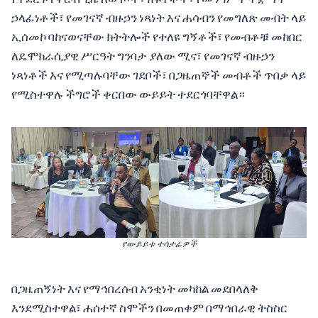
ኃላፊነቶች፣ የመገናኛ ብዙኃን ነጻነት እና ሐሳብን የመግለጽ መብት ላይ
ኢሰመኮ ባከናወናቸው ክትትሎች የተለዩ ግኝቶች፣ የመብቶቹ መከበር
ለዴሞክራሲያዊ ሥርዓት ግንባታ ያለው ሚና፣ የመገናኛ ብዙኃን
ነጻነቶች እና የሚጣሉባቸው ገደቦች፣ በጋዜጠኞች መብቶች ጥበቃ ላይ
የሚስተዋሉ ችግሮች ቀርበው ውይይት ተደርጎባቸዋል።
የውይይቱ ተሳታፊዎች
በጋዜጠኝነት እና የማኅበረሰብ አንቂነት መካከል መደበላለቅ
እንደሚስተዋል፣ ሐሰተኛ ስሞችን በመጠቀም በማኅበራዊ ትስስር