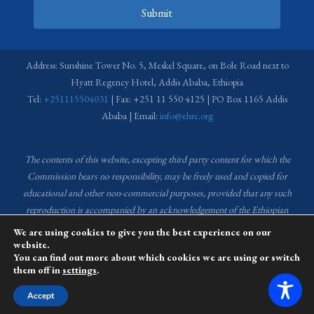
Submit
Address: Sunshine Tower No. 5, Meskel Square, on Bole Road next to
Hyatt Regency Hotel, Addis Ababa, Ethiopia
Tel:
+251115504031
| Fax: +251 11 550 4125 | PO Box 1165 Addis
Ababa | Email:
info@ehrc.org
The contents of this website, excepting third party content for which the
Commission bears no responsibility,
may be freely used and copied for
educational and other non-commercial purposes, provided that any such
reproduction is accompanied by an acknowledgement of the Ethiopian
Human Rights Commission (EHRC).
Source of images used in the content
We are using cookies to give you the best experience on our
of this website: EHRC Media and Communications Department Archive
website.
You can find out more about which cookies we are using or switch
and Creative Common License.
them off in
settings
.
This website is managed by the Media and Communications team of the
Accept
Ethiopian Human Rights Commission (EHRC).