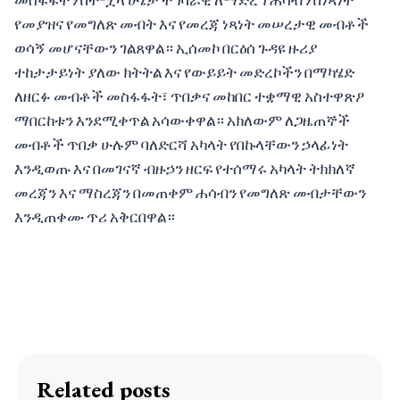
መስፋፋትን በተሟላ ሁኔታ ተግባራዊ ለማድረግ ሐሳብን በነጻነት
የመያዝና የመግለጽ መብት እና የመረጃ ነጻነት መሠረታዊ መብቶች
ወሳኝ መሆናቸውን ገልጸዋል። ኢሰመኮ በርዕሰ ጉዳዩ ዙሪያ
ተከታታይነት ያለው ክትትል እና የውይይት መድረኮችን በማካሄድ
ለዘርፉ መብቶች መስፋፋት፣ ጥበቃና መከበር ተቋማዊ አስተዋጽዖ
ማበርከቱን እንደሚቀጥል አሳውቀዋል። አክለውም ለጋዜጠኞች
መብቶች ጥበቃ ሁሉም ባለድርሻ አካላት የበኩላቸውን ኃላፊነት
እንዲወጡ እና በመገናኛ ብዙኃን ዘርፍ የተሰማሩ አካላት ትክክለኛ
መረጃን እና ማስረጃን በመጠቀም ሐሳብን የመግለጽ መብታቸውን
እንዲጠቀሙ ጥሪ አቅርበዋል።
Related posts