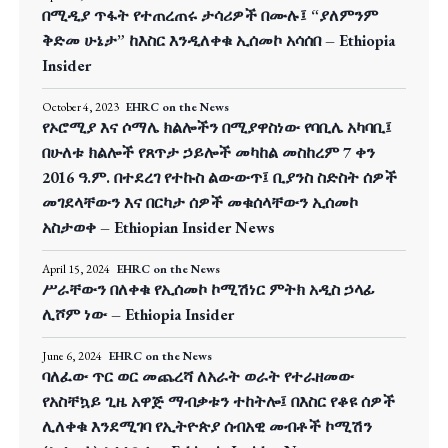
በሚዲያ ጥፋት የተጠረጠሩ ታሳሪዎች በሙሉ፤ “ያለምንም
ቅድመ ሁኔታ” ከእስር እንዲለቀቁ ኢሰመኮ አሳሰበ – Ethiopia
Insider
October 4, 2023
EHRC on the News
የኦሮሚያ እና ሶማሌ ክልሎችን በሚያዋስነው የባቢሌ አካባቢ፤
በሁለቱ ክልሎች የጸጥታ ኃይሎች መካከል መስከረም 7 ቀን
2016 ዓ.ም. በተደረገ የተኩስ ልውውጥ፤ ቢያንስ ስድስት ሰዎች
መገደላቸውን እና በርካታ ሰዎች መቁሰላቸውን ኢሰመኮ
አስታወቀ – Ethiopian Insider News
April 15, 2024
EHRC on the News
ሥራቸውን በለቀቁ የኢሰመኮ ኮሚሽነር ምትክ አዲስ ኃላፊ
ሊሾም ነው – Ethiopia Insider
June 6, 2024
EHRC on the News
ባለፈው ጥር ወር መጨረሻ ለአራት ወራት የተራዘመው
የአስቸኳይ ጊዜ አዋጅ ማብቃቱን ተከትሎ፤ በእስር የቆዩ ሰዎች
ሊለቀቁ እንደሚገባ የኢትዮጵያ ሰብአዊ መብቶች ኮሚሽን