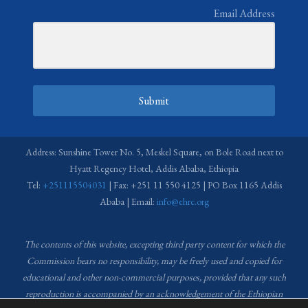
Email Address
Submit
Address: Sunshine Tower No. 5, Meskel Square, on Bole Road next to
Hyatt Regency Hotel, Addis Ababa, Ethiopia
Tel:
+251115504031
| Fax: +251 11 550 4125 | PO Box 1165 Addis
Ababa | Email:
info@ehrc.org
The contents of this website, excepting third party content for which the
Commission bears no responsibility,
may be freely used and copied for
educational and other non-commercial purposes, provided that any such
reproduction is accompanied by an acknowledgement of the Ethiopian