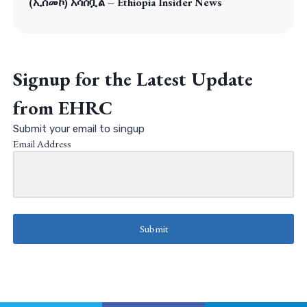
(ኢሰመኮ) አሳሰቧል – Ethiopia Insider News
Signup for the Latest Update
from EHRC
Submit your email to singup
Email Address
Submit