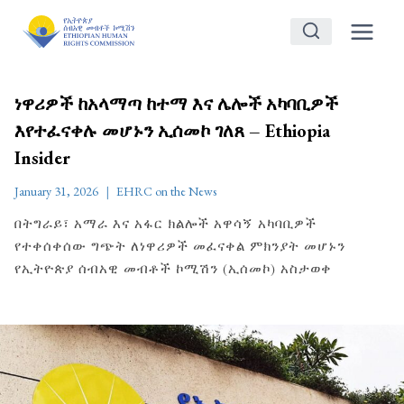
Skip
to
content
ነዋሪዎች ከአላማጣ ከተማ እና ሌሎች አካባቢዎች
እየተፈናቀሉ መሆኑን ኢሰመኮ ገለጸ – Ethiopia
Insider
January 31, 2026
EHRC on the News
በትግራይ፣ አማራ እና አፋር ክልሎች አዋሳኝ አካባቢዎች
የተቀሰቀሰው ግጭት ለነዋሪዎች መፈናቀል ምክንያት መሆኑን
የኢትዮጵያ ሰብአዊ መብቶች ኮሚሽን (ኢሰመኮ) አስታወቀ