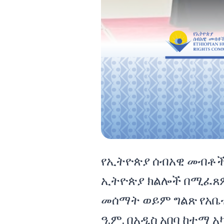
የኢትዮጵያ ሰብአዊ መብቶች 
ኢትዮጵያ ክልሎች በሚፈጸም 
መሰማት ወይም ግልጽ የአቤቱታ
ዓ.ም. በአዲስ አበባ ከተማ