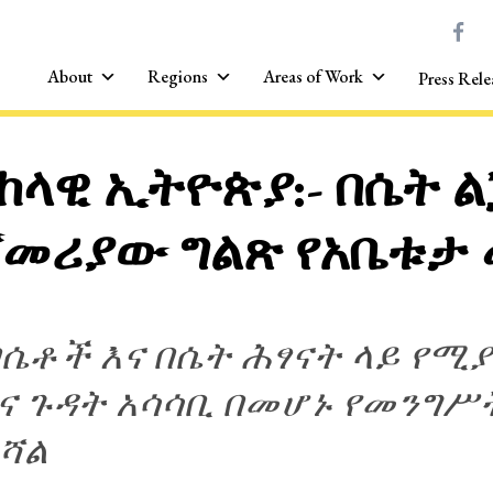
About
Regions
Areas of Work
Press Rele
ከላዊ ኢትዮጵያ:- በሴት ል
ጀመሪያው ግልጽ የአቤቱታ
 በሴቶች እና በሴት ሕፃናት ላይ የ
ና ጉዳት አሳሳቢ በመሆኑ የመንግሥት
ይሻል