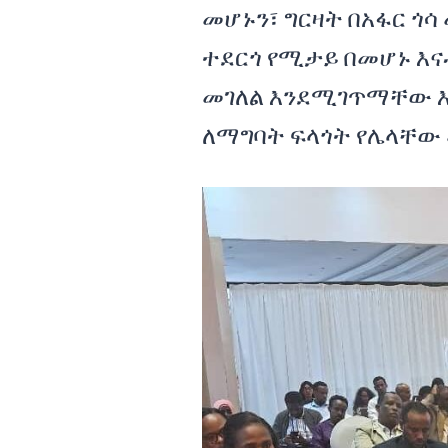
መሆኑን፣ ግርዛት በአፋር ጎሳ
ተደርጎ የሚታይ በመሆኑ እ
መገለል እንደሚገጥማቸው እ
ለማግባት ፍላጎት የሌላቸው 