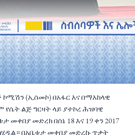
ኮሚሽን (ኢሰመኮ) በአፋር እና በማእከላዊ
የሴት ልጅ ግርዛት ላይ ያተኮረ ሕዝባዊ
 መቀበያ መድረክ በሰኔ 18 እና 19 ቀን 2017
 አካሂዷል። በአቤቱታ መቀበያ መድረኩ ጥቃት