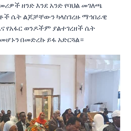
 መሪዎች ዘንድ እንደ አንድ የባህል መገለጫ
ናቶች ሴት ልጆቻቸውን ካላስገረዙ ማኅበራዊ
ና የአፋር ወንዶችም ያልተገረዘች ሴት
መሆኑን በመድረኩ ይፋ አድርጓል።