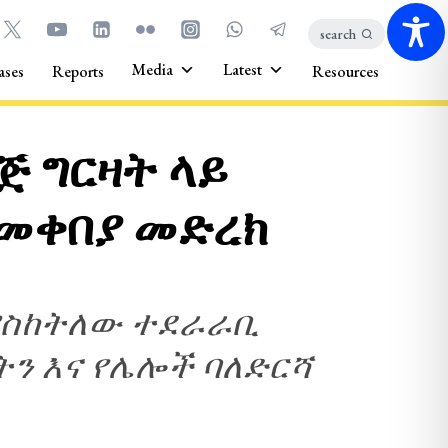
search
Media
Latest
ases
Reports
Resources
ጅ ግርዛት ላይ
 መቀበያ መድረክ
ሚያስከትለው ተደራራቢ
ን እና የሌሎች ባለድርሻ