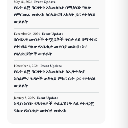
May 18, 2025
Event Update
የሴት ልጅ ግርዛትን አስመልክቶ በሚካሄድ ግልጽ
የምርመራ መድረክ ከባለድርሻ አካላት ጋር የተካሄደ
ውይይት
December 25, 2024
Event Update
በሰብአዊ መብቶች ተሟጋቾች ጥበቃ ላይ በማተኮር
የተካሄደ ግልጽ የአቤቱታ መቀበያ መድረክ እና
የባለድርሻዎች ውይይት
November 1, 2024
Event Update
የሴት ልጅ ግርዛትን አስመልክቶ ከኢትዮጵያ
እስልምና ጉዳዮች ጠቅላይ ምክር ቤት ጋር የተካሄደ
ውይይት
January 3, 2025
Event Update
አዲስ አበባ፦ የሕንጻዎች ተደራሽነት ላይ የተዘጋጀ
ግልጽ የአቤቱታ መቀበያ መድረክ