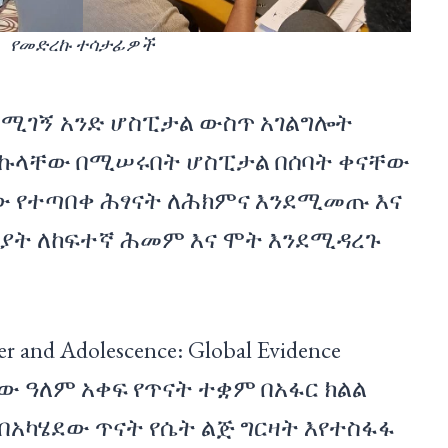
የመድረኩ ተሳታፊዎች
በሚገኝ አንድ ሆስፒታል ውስጥ አገልግሎት
ኩላቸው በሚሠሩበት ሆስፒታል በሰባት ቀናቸው
ው የተጣበቀ ሕፃናት ለሕክምና እንደሚመጡ እና
ንያት ለከፍተኛ ሕመም እና ሞት እንደሚዳረጉ
nd Adolescence: Global Evidence
ው ዓለም አቀፍ የጥናት ተቋም በአፋር ክልል
 በአካሄደው ጥናት የሴት ልጅ ግርዛት እየተስፋፋ