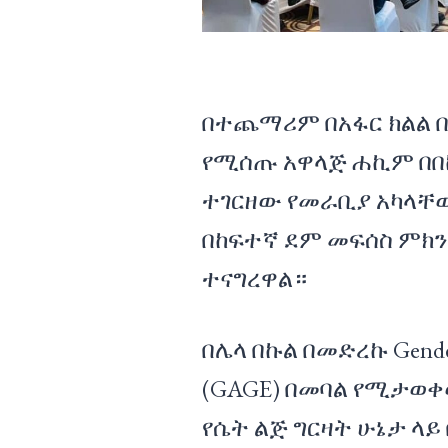
በተጨማሪም በአፋር ክልል 
የሚሰጡ አዋላጅ ሐኪም በበ
ተገርዘው የመራቢያ አካላቸ
በከፍተኛ ደም መፍሰስ ምክ
ተናግረዋል።
በሌላ በኩል በመድረኩ Gender a
(GAGE) በመባል የሚታወቀ
የሴት ልጅ ግርዛት ሁኔታ ላይ