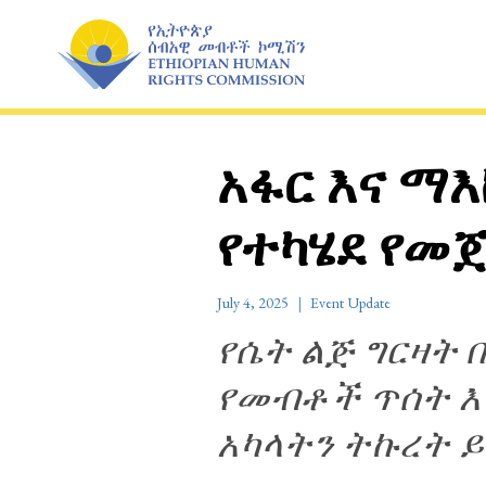
Skip
to
content
አፋር እና ማእ
የተካሄደ የመ
July 4, 2025
Event Update
የሴት ልጅ ግርዛት
የመብቶች ጥሰት እ
አካላትን ትኩረት 