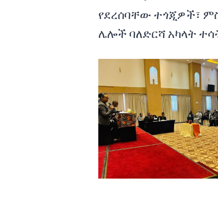
የደረሰባቸው ተጎጂዎች፣ ም
ሌሎች ባለድርሻ አካላት ተ