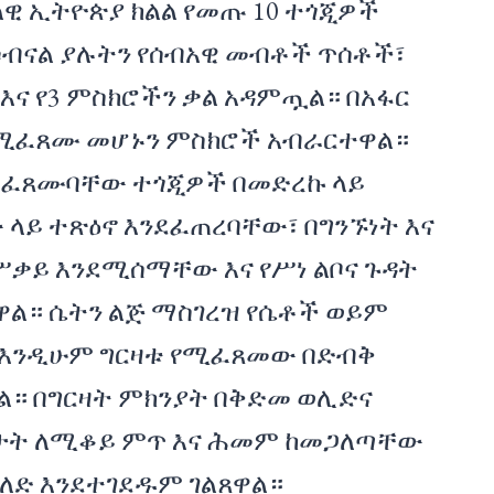
ላዊ ኢትዮጵያ ክልል የመጡ 10 ተጎጂዎች
ሶብናል ያሉትን የሰብአዊ መብቶች ጥሰቶች፣
እና የ3 ምስክሮችን ቃል አዳምጧል። በአፋር
 የሚፈጸሙ መሆኑን ምስክሮች አብራርተዋል።
የተፈጸሙባቸው ተጎጂዎች በመድረኩ ላይ
ላይ ተጽዕኖ እንደፈጠረባቸው፣ በግንኙነት እና
 ሥቃይ እንደሚሰማቸው እና የሥነ ልቦና ጉዳት
ዋል። ሴትን ልጅ ማስገረዝ የሴቶች ወይም
፣ እንዲሁም ግርዛቱ የሚፈጸመው በድብቅ
ል። በግርዛት ምክንያት በቅድመ ወሊድና
ታት ለሚቆይ ምጥ እና ሕመም ከመጋለጣቸው
ለድ እንደተገደዱም ገልጸዋል።