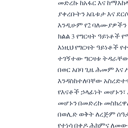
መድረኩ ከአፋር እና ከማእከ
ያቀረቡትን አቤቱታ እና ደር
እንዲሁም የ2 ባለሙያዎችን 
ክልል 3 የግርዛት ዓይነቶች
እነዚህ የግርዛት ዓይነቶች 
ተገኝተው ግርዛቱ ትዳራቸው 
በወር አበባ ጊዜ ሕመም እና
እንዳስከተለባቸው አስረድተ
የእናቶች ኃላፊነት መሆኑን
መሆኑን በመድረኩ መስክረዋ
በወሊድ ወቅት ለረጅም ሰዓ
የተነሳ በቀዶ ሕክምና ለመው