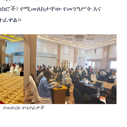
ስክሮች፣ የሚመለከታቸው የመንግሥት እና
ሳትፈዋል።
የመድረኩ ተሳታፊዎች