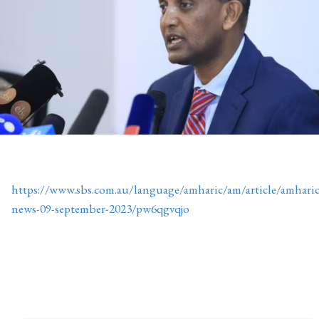
https://www.sbs.com.au/language/amharic/am/article/amharic
news-09-september-2023/pw6qgvqjo