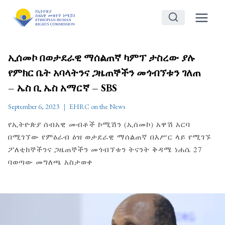
Skip
to
content
ኢሰመኮ በወታደራዊ ማሰልጠኛ ካምፕ ታስረው ያሉ
የምክር ቤት አባላትንና ጋዜጠኞችን መጎብኘቱን ገለጠ
– ኤስ ቢ ኤስ አማርኛ – SBS
September 6, 2023
EHRC on the News
የኢትዮጵያ ሰብአዊ መብቶች ኮሚሽን (ኢሰመኮ) አዋሽ አርባ
በሚገኘው የምዕራብ ዕዝ ወታደራዊ ማሰልጠኛ በእሥር ላይ የሚገኙ
ፖለቲከኞችንና ጋዜጠኞችን መጎብኘቱን ትናንት ቅዳሜ ነሐሴ 27
ባወጣው መግለጫ አስታወቀ