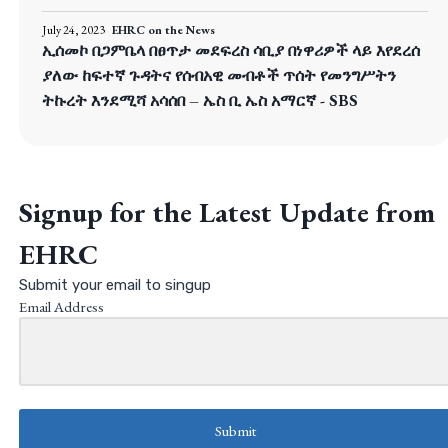
July 24, 2023
EHRC on the News
ኢሰመኮ በጋምቤላ በፀጥታ መደፍረስ ሳቢያ በነዋሪዎች ላይ እየደረሰ
ያለው ከፍተኛ ጉዳትና የሰብአዊ መብቶች ጥሰት የመንግሥትን
ትኩረት እንደሚሻ አሳሰበ – ኤስ ቢ ኤስ አማርኛ - SBS
Signup for the Latest Update from
EHRC
Submit your email to singup
Email Address
Submit