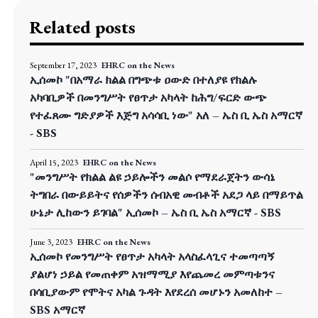
Related posts
September 17, 2023
EHRC on the News
ኢሰመኮ "በአማራ ክልል በግጭቱ ዐውድ በተለያዩ የክልሉ
አካባቢዎች በመንግሥት የፀጥታ አካላት ከሕግ/ፍርድ ውጭ
የተፈጸሙ ግድያዎች እጅግ አሳሳቢ ነው" አለ – ኤስ ቢ ኤስ አማርኛ
- SBS
April 15, 2023
EHRC on the News
"መንግሥት የክልል ልዩ ኃይሎችን መልሶ የማደራጀትን ውሳኔ
ትግበራ በውይይትና የሰዎችን ሰብአዊ መብቶች አደጋ ላይ በማይጥል
ሁኔታ ሊከውን ይገባል" ኢሰመኮ – ኤስ ቢ ኤስ አማርኛ - SBS
June 3, 2023
EHRC on the News
ኢሰመኮ የመንግሥት የፀጥታ አካላት አላስፈላጊና ተመጣጣኝ
ያልሆነ ኃይል የመጠቀም አዝማሚያ እየጨመረ መምጣቱንና
በሳቢያውም የሞትና አካል ጉዳት እየደረሰ መሆኑን አመለከተ –
SBS አማርኛ