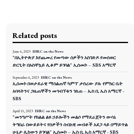
Related posts
June 6, 2023
EHRC on the News
"በኢትዮጵያ እየጨመረ የመጣው ሰዎችን አስገድዶ የመሰወር
ድርጊት በአስቸኳይ ሊቆም ይገባል" ኢሰመኮ – SBS አማርኛ
September 6, 2023
EHRC on the News
ኢሰመኮ በወታደራዊ ማሰልጠኛ ካምፕ ታስረው ያሉ የምክር ቤት
አባላትንና ጋዜጠኞችን መጎብኘቱን ገለጠ – ኤስ ቢ ኤስ አማርኛ -
SBS
April 15, 2023
EHRC on the News
"መንግሥት የክልል ልዩ ኃይሎችን መልሶ የማደራጀትን ውሳኔ
ትግበራ በውይይትና የሰዎችን ሰብአዊ መብቶች አደጋ ላይ በማይጥል
ሁኔታ ሊከውን ይገባል" ኢሰመኮ – ኤስ ቢ ኤስ አማርኛ - SBS