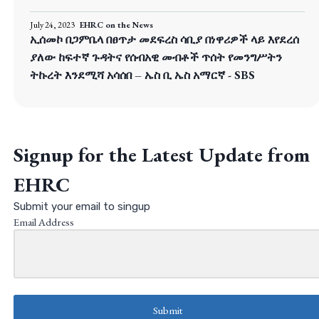
July 24, 2023
EHRC on the News
ኢሰመኮ በጋምቤላ በፀጥታ መደፍረስ ሳቢያ በነዋሪዎች ላይ እየደረሰ
ያለው ከፍተኛ ጉዳትና የሰብአዊ መብቶች ጥሰት የመንግሥትን
ትኩረት እንደሚሻ አሳሰበ – ኤስ ቢ ኤስ አማርኛ - SBS
Signup for the Latest Update from
EHRC
Submit your email to singup
Email Address
Submit