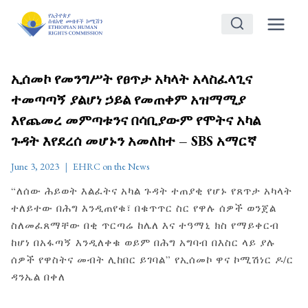
Skip
to
content
ኢሰመኮ የመንግሥት የፀጥታ አካላት አላስፈላጊና
ተመጣጣኝ ያልሆነ ኃይል የመጠቀም አዝማሚያ
እየጨመረ መምጣቱንና በሳቢያውም የሞትና አካል
ጉዳት እየደረሰ መሆኑን አመለከተ – SBS አማርኛ
June 3, 2023
EHRC on the News
“ለሰው ሕይወት እልፈትና አካል ጉዳት ተጠያቂ የሆኑ የጸጥታ አካላት
ተለይተው በሕግ እንዲጠየቁ፣ በቁጥጥር ስር የዋሉ ሰዎች ወንጀል
ስለመፈጸማቸው በቂ ጥርጣሬ ከሌለ እና ተዓማኒ ክስ የማይቀርብ
ከሆነ በአፋጣኝ እንዲለቀቁ ወይም በሕግ አግባብ በእስር ላይ ያሉ
ሰዎች የዋስትና መብት ሊከበር ይገባል” የኢሰመኮ ዋና ኮሚሽነር ዶ/ር
ዳንኤል በቀለ