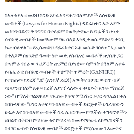
በእለቱ የኢሰመድህ ቦርድ አባል እና የሕግ ባለሞያዎች ለሰብአዊ
መብቶች (Lawyers for Human Rights) ዳይሬክተር አቶ አምሃ
መኮንን ባደረጉት ንግግር በተለይም በወቅታዊው የሀገራችን ሁኔታ
ሰብአዊ መብቶች ከመቼውም ግዜ በላይ እንዲታወሱ ማድረግ ተገቢ
ነው ብለዋል”። የኢሰመድህ ዳይሬክተር አቶ መሱድ ገበየሁ “ኢሰመኮ
በተለይም በዘንድሮ ዓመት ከተ.መድ. የሰብአዊ መብቶች ጽ/ቤት ጋር
በጣምራ የሰራውን ሪፖርት ጨምሮ በያዝነው ሳምንት በዓለም አቀፉ
የብሔራዊ ሰብአዊ መብቶች ተቋማት ጥምረት (GANHRI))
የተሰጠው የደረጃ “A” (አንደኛ ደረጃ) እውቅና በሀገር ውስጥ ብቻ
ሳይሆን በዓለም አቀፍ ደረጃ እያገኘ ላለው ተቀባይነት አንዱ ማስረጃ
ነው” በማለት ገልጸዋል። የኢሰመኮ ዋና ኮሚሽነር ዶ/ር ዳንኤል በቀለ
በበኩላቸው “ሀገር አቀፍ የሰብአዊ መብቶች ድርጅቶች ሀገራዊውን
ሁኔታ እና በሰብአዊ መብቶች ስራ ሊያጋጥሙ የሚችሉ ተግዳሮቶችን
ይበልጥ በቅርብ የሚያውቁና የሚረዱ በመሆናቸው፤ ለኮሚሽናችን
በሀገር ውስጥ የሰብአዊ መብቶች ድርጅቶች የሚሰጠውን እውቅና