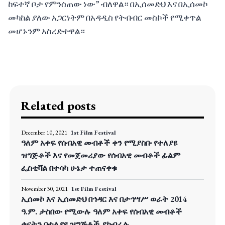
ከፍተኛ ቦታ የምንሰጠው ነው” ብለዋል። በኢሰመድህ እና በኢሰመኮ
መካከል ያለው አጋርነትም በአዳዲስ የትብብር መስኮች የሚቀጥል
መሆኑንም አስረድተዋል።
Related posts
December 10, 2021
1st Film Festival
ዓለም አቀፍ የሰብአዊ መብቶች ቀን የሚያስቡ የተለያዩ
ዝግጅቶች እና የመጀመሪያው የሰብአዊ መብቶች ፊልም
ፌስቲቫል በተሳካ ሁኔታ ተጠናቀቁ
November 30, 2021
1st Film Festival
ኢሰመኮ እና ኢሰመድህ በኅዳር እና በታኅሣሥ ወራት 2014
ዓ.ም. ታስበው የሚውሉ ዓለም አቀፍ የሰብአዊ መብቶች
ቀናትን በተለያዩ ዝግጅቶች ያከብራሉ