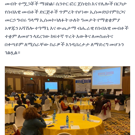
መብት ተሟጋቾች ማዕከል፣ ሴንተር ፎር ጀስቲስ እና የሌሎች በርካታ
የሰብአዊ መብቶች ድርጅቶች ጥምረት የሆነው ኢሰመድህ የምስጋና
መርኃ ግብሩ ዓላማ ኢሰመኮ ባለፉት ሁለት ዓመታት የማቋቋምያ
አዋጁን አሻሽሎ ተዓማኒ እና ውጤታማ ብሔራዊ የሰብአዊ መብቶች
ተቋም ለመሆን ላደረገው ከፍተኛ ጥረት እውቅና ለመስጠትና
በቀጣይም ለሚሰራቸው ስራዎች እንዲበረታታ ለማድረግ መሆኑን
ገልጿል።