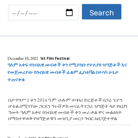
December 10, 2021
1st Film Festival
ዓለም አቀፍ የሰብአዊ መብቶች ቀን የሚያስቡ የተለያዩ ዝግጅቶች እና
የመጀመሪያው የሰብአዊ መብቶች ፊልም ፌስቲቫል በተሳካ ሁኔታ
ተጠናቀቁ
በታኅሣሥ 1 ቀን 2014 ዓ.ም. ሁሉም ተባባሪ ድርጅቶች በጋራ ጊዮን
ሆቴል በሚገኘው ጋርደን ግሩቭ ዎክ መናፈሻ የጋራ ዝግጅት ላይ የዚህን
ዓመት ዓለም አቀፍ የሰብአዊ መብቶች ቀን መሪ-ቃል ዋና መልዕክት
በማስተዋወቅ የዝግጅቶቹን መዝጊያ መርኃ ግብር አዘጋጅተዋል