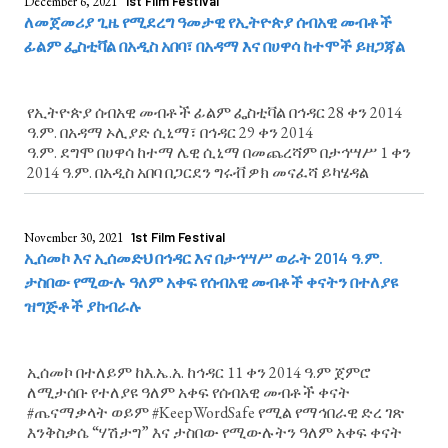
December 6, 2021
1st Film Festival
ለመጀመሪያ ጊዜ የሚደረግ ዓመታዊ የኢትዮጵያ ሰብአዊ መብቶች
ፊልም ፌስቲቫል በአዲስ አበባ፣ በአዳማ እና በሀዋሳ ከተሞች ይዘጋጃል
የኢትዮጵያ ሰብአዊ መብቶች ፊልም ፌስቲቫል በኅዳር 28 ቀን 2014
ዓ.ም. በአዳማ ኦሊያድ ሲኒማ፣ በኅዳር 29 ቀን 2014
ዓ.ም. ደግሞ በሀዋሳ ከተማ ሌዊ ሲኒማ በመጨረሻም በታኅሣሥ 1 ቀን
2014 ዓ.ም. በአዲስ አበባ በጋርደን ግሩቭ ዎክ መናፈሻ ይካሄዳል
November 30, 2021
1st Film Festival
ኢሰመኮ እና ኢሰመድህ በኅዳር እና በታኅሣሥ ወራት 2014 ዓ.ም.
ታስበው የሚውሉ ዓለም አቀፍ የሰብአዊ መብቶች ቀናትን በተለያዩ
ዝግጅቶች ያከብራሉ
ኢሰመኮ በተለይም ከእ.ኤ.አ. ከኅዳር 11 ቀን 2014 ዓ.ም ጀምሮ
ለሚታሰቡ የተለያዩ ዓለም አቀፍ የሰብአዊ መብቶች ቀናት
#ጤናማቃላት ወይም #KeepWordSafe የሚል የማኅበራዊ ድረ ገጽ
እንቅስቃሴ “ሃሽታግ” እና ታስበው የሚውሉትን ዓለም አቀፍ ቀናት