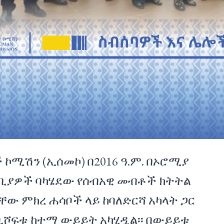
ኮሚሽን (ኢሰመኮ) በ2016 ዓ.ም. በኦሮሚያ
ጣቢያዎች ባካሄደው የሰብአዊ መብቶች ክትትል
ቸው ምክረ ሐሳቦች ላይ ከባለድርሻ አካላት ጋር
. በቢሾፍቱ ከተማ ውይይት አካሂዷል፡፡ በውይይቱ