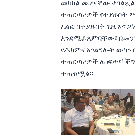
መካከል መሆናቸው ተገልጿል
ተጠርጣሪዎች የተያዙበት ም
አልፎ በተያዙበት ጊዜ እና ፖ
እንደሚፈጸምባቸው፣ በመንግ
የሕክምና አገልግሎት ውስን
ተጠርጣሪዎች ለከፍተኛ ችግ
ተጠቁሟል፡፡