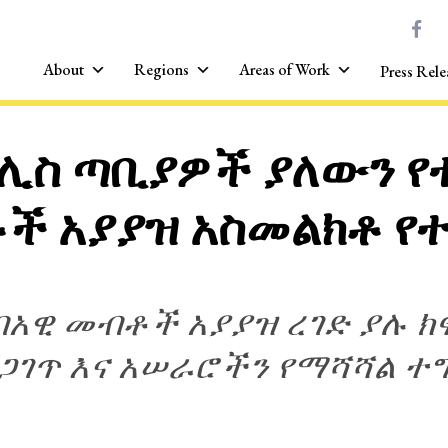
About
Regions
Areas of Work
Press Rele
ሊስ ጣቢያዎች ያለውን 
ች አያያዝ አስመልክቶ የ
አዊ መብቶች አያያዝ ረገድ ያሉ 
ጋገጥ እና አሠራሮችን የማሻሻል ተ