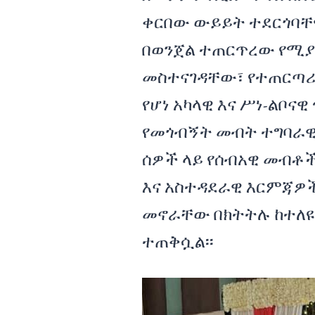
ቀርበው ውይይት ተደርጎባቸ
በወንጀል ተጠርጥረው የሚያ
መስተናገዳቸው፣ የተጠርጣሪ
የሆነ አካላዊ እና ሥነ-ልቦ
የመጎብኝት መብት ተግባራዊ
ሰዎች ላይ የሰብአዊ መብቶች
እና አስተዳደራዊ እርምጃዎ
መኖራቸው በክትትሉ ከተለዩ
ተጠቅሷል፡፡