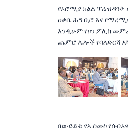
የኦሮሚያ ክልል ፕሬዝዳንት 
ዐቃቤ ሕግ ቢሮ እና የማረሚ
እንዲሁም የዞን ፖሊስ መም
ጨምሮ ሌሎች የባለድርሻ አ
በውይይቱ የኢሰመኮ የሰብአ