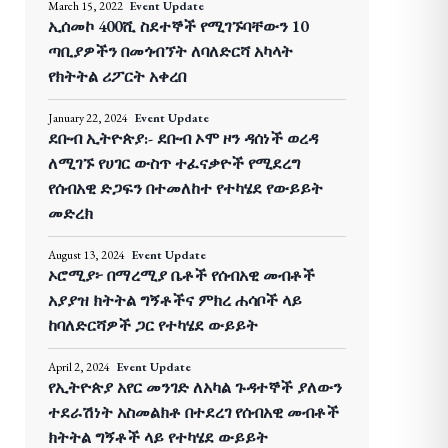
March 15, 2022
Event Update
ኢሰመኮ 400ሺ ስደተኞች የሚገኙባቸውን 10
ጣቢያዎችን በመጎብኘት ለባለድርሻ አካላት
የክትትል ሪፖርት አቀረበ
January 22, 2024
Event Update
ደቡብ ኢትዮጵያ:- ደቡብ ኦሞ ዞን ዳሰነች ወረዳ
ለሚገኙ የሀገር ውስጥ ተፈናቃዮች የሚደረግ
የሰብአዊ ድጋፍን በተመለከተ የተካሄደ የውይይት
መድረክ
August 13, 2024
Event Update
ኦሮሚያ፦ በማረሚያ ቤቶች የሰብአዊ መብቶች
አያያዝ ክትትል ግኝቶችና ምክረ ሐሳቦች ላይ
ከባለድርሻዎች ጋር የተካሄደ ውይይት
April 2, 2024
Event Update
የኢትዮጵያ አየር መንገድ ለአካል ጉዳተኞች ያለውን
ተደራሽነት አስመልክቶ በተደረገ የሰብአዊ መብቶች
ክትትል ግኝቶች ላይ የተካሄደ ውይይት