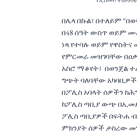
የኢሰመኮ ተጠባባቂ 
በሌላ በኩል፣ በተለይም “በ
በ48 ሰዓት ውስጥ ወይም ሙ
ነጻ የተባሉ ወይም የዋስት
የምርመራ መዝገባቸው በዐቃ
አስሮ ማቆየት፣ በወንጀል ተ
ግጭት ባለባቸው አካባቢዎች 
በፖሊስ አባላት ሰዎችን ከሕ
ከፖሊስ ጣቢያ ውጭ በኢመደ
ፖሊስ ጣቢያዎች በፍትሐ ብ
ምክንያት ሰዎች ታስረው መ