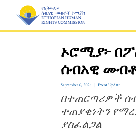
Skip
to
content
ኦሮሚያ፦ በፖ
ሰብአዊ መብቶ
September 6, 2024
Event Update
በተጠርጣሪዎች ሰብ
ተጠያቂነትን የማረ
ያስፈልጋል