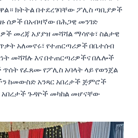
ዋል። ክትትል በተደረገባቸው ፖሊስ ጣቢያዎች
ዙ ሰዎች በአብዛኛው በሕጋዊ መንገድ
ዎች መረጃ አያያዝ መሻሻል ማሳየቱ፣ ስልታዊ
ናዊ ጥቃት አለመኖሩ፣ የተጠርጣሪዎች በቤተሰብ
ነት መሻሻሉ እና በተጠርጣሪዎችና በሌሎች
 ጥሰት የፈጸሙ የፖሊስ አባላት ላይ የወንጀል
ችን ከመውስድ አንጻር አበረታች ጅምሮች
 አበረታች ጉዳዮች መካከል መሆናቸው