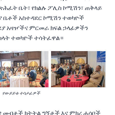
ጽሕፈት ቤት፣ የክልሉ ፖሊስ ኮሚሽን፣ ጠቅላይ
ያ ቤቶች አስተዳደር ኮሚሽን ተወካዮች
ሪያ አዛዦችና ምርመራ ክፍል ኃላፊዎችን
ካላት ተወካዮች ተሳትፈዋል።
የውይይቱ ተሳታፊዎች
ዊ መብቶች ክትትል ግኝቶች እና ምክረ ሐሳቦች