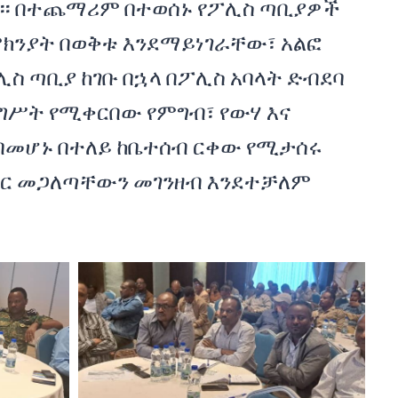
፡፡ በተጨማሪም በተወሰኑ የፖሊስ ጣቢያዎች
ክንያት በወቅቱ እንደማይነገራቸው፣ አልፎ
ሊስ ጣቢያ ከገቡ በኋላ በፖሊስ አባላት ድብደባ
ሥት የሚቀርበው የምግብ፣ የውሃ እና
 በመሆኑ በተለይ ከቤተሰብ ርቀው የሚታሰሩ
ር መጋለጣቸውን መገንዘብ እንደተቻለም