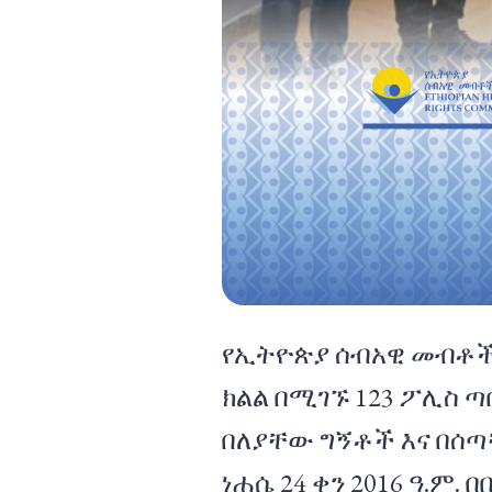
የኢትዮጵያ ሰብአዊ መብቶች 
ክልል በሚገኙ 123 ፖሊስ 
በለያቸው ግኝቶች እና በሰጣ
ነሐሴ 24 ቀን 2016 ዓ.ም