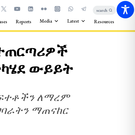
search
Media
Latest
ases
Reports
Resources
የተጠርጣሪዎች
ተካሄደ ውይይት
ክፍተቶችን ለማረም
ግባራትን ማጠናከር