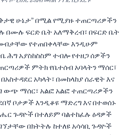
ዋና ኮሚሽነር ራኬብ መሰለ ንግግር ሲያደርጉ
ወቅታዊ ሁኔታ” በሚል የሚያዙ ተጠርጣሪዎችን
ሉ በሙሉ ፍርድ ቤት አለማቅረብ፣ በፍርድ ቤት
ና መብታቸው የተጠበቀላቸው እንዲሁም
ቤ ሕግ አያስከስስም ተብሎ የተዘጋ ሰዎችን
ጠርጣሪዎች ምትክ የቤተሰብ አባላትን ማሰር፣
በአስተዳደር አካላት፣ በመከላከያ ሰራዊት እና
ግ ውጭ ማሰር፣ አልፎ አልፎ ተጠርጣሪዎችን
በኛ ቦታዎች እንዲቆዩ ማድረግ እና በተወሰኑ
ሔር ጉዳዮች በተለይም ባልተከፈሉ ዕዳዎች
ገኘታቸው በክትትሉ ከተለዩ አሳሳቢ ጉዳዮች