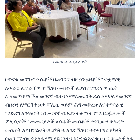
የውይይቱ ተሳታፊዎች
በጥናቱ መንግሥት ሴቶች በመገናኛ ብዙኃን ይዘቶችና ተቋማዊ
አሠራር ሊኖራቸው የሚገባ መብቶች ሊያስተናግድና ውጤት
ሊያመጣ የሚችል መገናኛ ብዙኃን የሚመሩበት ራሱን የቻለ የመገናኛ
ብዙኃን የሥርዓተ ጾታ ፖሊሲ ወይም ሕግ መቅረጽ እና ተግባራዊ
ማድረግ እንዳለበት፣ በመገናኛ ብዙኃን ተቋማት የሚዘጋጁ ሌሎች
ፖሊሲዎችና መመሪያዎች ለሴቶች መብቶች ተገቢውን ትኩረት
መስጠት እና በጥልቀት ሊያካትቱ እንደሚገባ፣ ተቆጣጣሪ አካላት
በመገናኛ ብዙኃን ላይ የሚያደርጉትን ክትትል እና ቁጥጥር በሴቶች ላይ