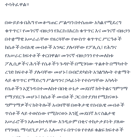
ተሳትፈዋል።
በውይይቱ በሕግ የመቆጣጠር ሥልጣን በተሰጠው አካል የሚደረግ
ቁጥጥር፣ የመገናኛ ብዙኃን የእርስ በእርስ ቁጥጥር እና መገናኛ ብዙኃን
በተቋማዊ አሠራራቸው የዘረጓቸው የውስጥ ቁጥጥር ሥርዓቶች
ከሴቶች ሰብአዊ መብቶች አንጻር ያሉባቸው የፖሊሲ፣ የሕግና
የአሠራር ክፍተቶች ቀርበዋል፡፡ መገናኛ ብዙኃንን የተመለከቱ
ፖሊሲዎችና ሕጎች የሴቶችን ጉዳዮች በሚገባው ጥልቀት በማካተት
ረገድ ክፍተቶች ያሉባቸው መሆኑ፤ በብሮድካስት አገልግሎት ተቋማት
ላይ ቁጥጥር የማድረግ ሥልጣንና ኃላፊነት የተሰጣቸው አካላት
የሴቶችን አጀንዳ በተመለከተ በበቂ ሁኔታ መደበኛ ክትትልና ግምገማ
የማያደርጉ መሆኑ፤ ከሴቶች መብቶች ጋር በተያያዘ የሚከናወኑ
ግምገማዎችና ክትትሎች አብዛኞቹ በወቅታዊ የሰብአዊ መብቶች
ጥሰቶች ላይ ተወስነው የሚከናወኑ እንጂ መደበኛ እና ስልታዊ
አሠራሮችን አለመከተላቸው እንዲሁም በቂና ተከታታይነት ያለው
የግንዛቤ ማሳደጊያ ሥራ አለመኖሩ በጥናቱ የተለዩ ቁልፍ ክፍተቶች