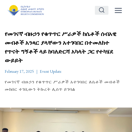
Skip
to
content
የመገናኛ ብዙኃን የቁጥጥር ሥራዎች ከሴቶች ሰብአዊ
መብቶች አንጻር ያላቸውን አተገባበር በተመለከተ
የጥናት ግኝቶች ላይ ከባለድርሻ አካላት ጋር የተካሄደ
ውይይት
February 17, 2025
Event Update
የመገናኛ ብዙኃን የቁጥጥር ሥራዎች አተገባበር ለሴቶች መብቶች
መከበር ተገቢውን ትኩረት ሊሰጥ ይገባል