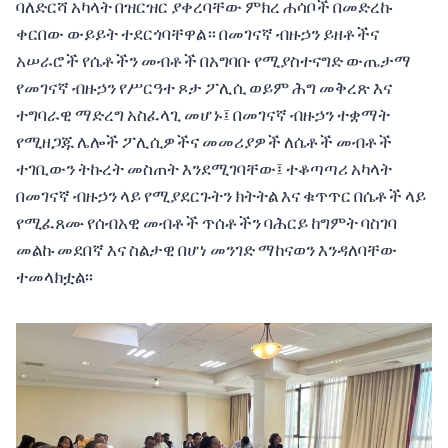
ባለድርሻ አካላት በዝርዝር ያቀረባቸው ምክረ ሐሳቦች በመድረኩ
ቀርበው ውይይት ተደርጎባቸዋል። በመገናኛ ብዙኃን ይዘቶችና
አሠራሮች የሴቶችን መብቶች በአግባቡ የሚያስተናግድ ውጤታማ
የመገናኛ ብዙኃን የሥርዓተ ጾታ ፖሊሲ ወይም ሕግ መቅረጽ እና
ተግባራዊ ማድረግ አስፈላጊ መሆኑ፤ በመገናኛ ብዙኃን ተቋማት
የሚዘጋጁ ሌሎች ፖሊሲዎችና መመሪያዎች ለሴቶች መብቶች
ተገቢውን ትኩረት መስጠት እንደሚገባቸው፤ ተቆጣጣሪ አካላት
በመገናኛ ብዙኃን ላይ የሚያደርጉትን ክትትል እና ቁጥጥር በሴቶች ላይ
የሚፈጸሙ የሰብአዊ መብቶች ጥሰቶችን ባሕርይ ከግምት ባስገባ
መልኩ መደበኛ እና ስልታዊ በሆነ መንገድ ማከናወን እንዳለባቸው
ተመላክቷል፡፡