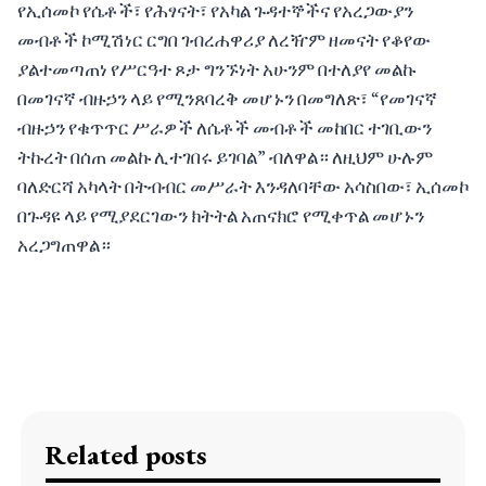
የኢሰመኮ የሴቶች፣ የሕፃናት፣ የአካል ጉዳተኞችና የአረጋውያን
መብቶች ኮሚሽነር ርግበ ገብረሐዋሪያ ለረዥም ዘመናት የቆየው
ያልተመጣጠነ የሥርዓተ ጾታ ግንኙነት አሁንም በተለያየ መልኩ
በመገናኛ ብዙኃን ላይ የሚንጸባረቅ መሆኑን በመግለጽ፣ “የመገናኛ
ብዙኃን የቁጥጥር ሥራዎች ለሴቶች መብቶች መከበር ተገቢውን
ትኩረት በሰጠ መልኩ ሊተገበሩ ይገባል” ብለዋል። ለዚህም ሁሉም
ባለድርሻ አካላት በትብብር መሥራት እንዳለባቸው አሳስበው፣ ኢሰመኮ
በጉዳዩ ላይ የሚያደርገውን ክትትል አጠናክሮ የሚቀጥል መሆኑን
አረጋግጠዋል።
Related posts