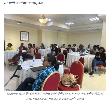
እንደሚገባቸው ተገልጿል።
የኢሰመኮ የሴቶች፣ የሕፃናት፣ የአካል ጉዳተኞችና የአረጋውያን መብቶች ኮሚሽነር
ርግበ ገብረሐዋሪያ ከውይይቱ ተሳታፊዎች መሃል