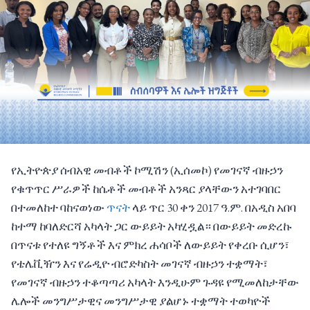
የኢትዮጵያ ሰብአዊ መብቶች ኮሚሽን (ኢሰመኮ) የመገናኛ ብዙኃን
የቁጥጥር ሥራዎች ከሴቶች መብቶች አንጻር ያላቸውን አተገባበር
በተመለከተ ባከናወነው
ጥናት
ላይ ጥር 30 ቀን 2017 ዓ.ም. በአዲስ አበባ
ከተማ ከባለድርሻ አካላት ጋር ውይይት አካሂዷል። በውይይት መድረኩ
በጥናቱ የተለዩ ግኝቶች እና ምክረ ሐሳቦች ለውይይት የቀረቡ ሲሆን፣
የቴሌቪዥን እና የሬዲዮ ብሮድካስት መገናኛ ብዙኃን ተቋማት፣
የመገናኛ ብዙኃን ተቆጣጣሪ አካላት እንዲሁም ጉዳዩ የሚመለከታቸው
ሌሎች መንግሥታዊና መንግሥታዊ ያልሆኑ ተቋማት ተወካዮች