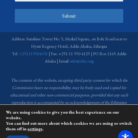
Submit
Address: Sunshine Tower No. 5, Meskel Square, on Bole Road next to
Hyatt Regency Hotel, Addis Ababa, Ethiopia
Tel:
+251115504031
| Fax: +251 11 550 4125 | PO Box 1165 Addis
Ababa | Email:
info@ehrc.org
The contents of this website, excepting third party content for which the
Commission bears no responsibility,
may be freely used and copied for
educational and other non-commercial purposes, provided that any such
reproduction is accompanied by an acknowledgement of the Ethiopian
Human Rights Commission (EHRC).
Source of images used in the content
We are using cookies to give you the best experience on our
of this website: EHRC Media and Communications Department Archive
website.
You can find out more about which cookies we are using or switch
and Creative Common License.
them off in
settings
.
This website is managed by the Media and Communications team of the