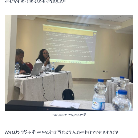
መሆናቸው በውይይቱ ተገልጿል።
የውይይቱ ተሳታፊዎች
እነዚህን ግኝቶች መሠረት በማድረግ ኢሰመኮ በጥናቱ ለተለያዩ