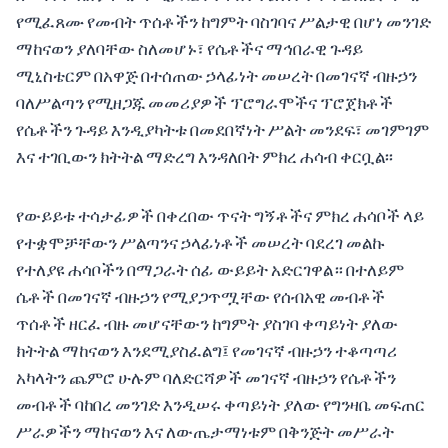
የሚፈጸሙ የመብት ጥሰቶችን ከግምት ባስገባና ሥልታዊ በሆነ መንገድ
ማከናወን ያለባቸው ስለመሆኑ፣ የሴቶችና ማኅበራዊ ጉዳይ
ሚኒስቴርም በአዋጅ በተሰጠው ኃላፊነት መሠረት በመገናኛ ብዙኃን
ባለሥልጣን የሚዘጋጁ መመሪያዎች ፕሮግራሞችና ፕሮጀክቶች
የሴቶችን ጉዳይ እንዲያካትቱ በመደበኛነት ሥልት መንደፍ፣ መገምገም
እና ተገቢውን ክትትል ማድረግ እንዳለበት ምክረ ሐሳብ ቀርቧል፡፡
የውይይቱ ተሳታፊዎች በቀረበው ጥናት ግኝቶችና ምክረ ሐሳቦች ላይ
የተቋሞቻቸውን ሥልጣንና ኃላፊነቶች መሠረት ባደረገ መልኩ
የተለያዩ ሐሳቦችን በማጋራት ሰፊ ውይይት አድርገዋል። በተለይም
ሴቶች በመገናኛ ብዙኃን የሚያጋጥሟቸው የሰብአዊ መብቶች
ጥሰቶች ዘርፈ ብዙ መሆናቸውን ከግምት ያስገባ ቀጣይነት ያለው
ክትትል ማከናወን እንደሚያስፈልግ፤ የመገናኛ ብዙኃን ተቆጣጣሪ
አካላትን ጨምሮ ሁሉም ባለድርሻዎች መገናኛ ብዙኃን የሴቶችን
መብቶች ባከበረ መንገድ እንዲሠሩ ቀጣይነት ያለው የግንዛቤ መፍጠር
ሥራዎችን ማከናወን እና ለውጤታማነቱም በቅንጅት መሥራት