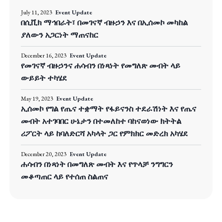
July 11, 2023
Event Update
በሲቪክ ማኅበራት፣ በመገናኛ ብዙኃን እና በኢሰመኮ መካከል
ያለውን አጋርነት ማጠናከር
December 16, 2023
Event Update
የመገናኛ ብዙኃንና ሐሳብን በነጻነት የመግለጽ መብት ላይ
ውይይት ተካሄደ
May 19, 2023
Event Update
ኢሰመኮ የግል የጤና ተቋማት የፋይናንስ ተደራሽነት እና የጤና
መብት አተገባበር ሁኔታን በተመለከተ ባከናወነው ክትትል
ሪፖርት ላይ ከባለድርሻ አካላት ጋር የምክክር መድረክ አካሄደ
December 20, 2023
Event Update
ሐሳብን በነጻነት በመግለጽ መብት እና የጥላቻ ንግግርን
መቆጣጠር ላይ የተሰጠ ስልጠና