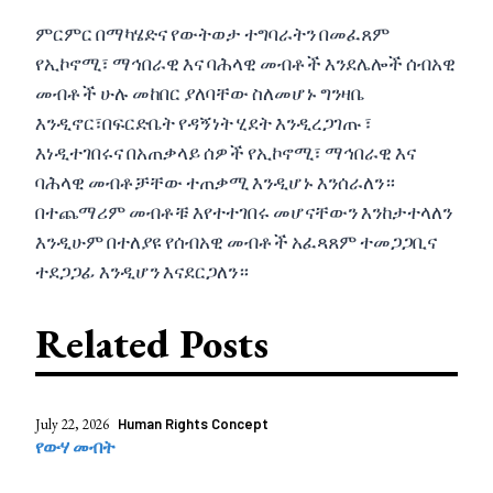
ምርምር በማካሄድና የውትወታ ተግባራትን በመፈጸም
የኢኮኖሚ፣ ማኅበራዊ እና ባሕላዊ መብቶች እንደሌሎች ሰብአዊ
መብቶች ሁሉ መከበር ያለባቸው ስለመሆኑ ግንዛቤ
እንዲኖር፣በፍርድቤት የዳኝነት ሂደት እንዲረጋገጡ ፣
እነዲተገበሩና በአጠቃላይ ሰዎች የኢኮኖሚ፣ ማኅበራዊ እና
ባሕላዊ መብቶቻቸው ተጠቃሚ እንዲሆኑ እንሰራለን።
በተጨማሪም መብቶቹ እየተተገበሩ መሆናቸውን እንከታተላለን
እንዲሁም በተለያዩ የሰብአዊ መብቶች አፈጻጸም ተመጋጋቢና
ተደጋጋፊ እንዲሆን እናደርጋለን።
Related Posts
July 22, 2026
Human Rights Concept
የውሃ መብት