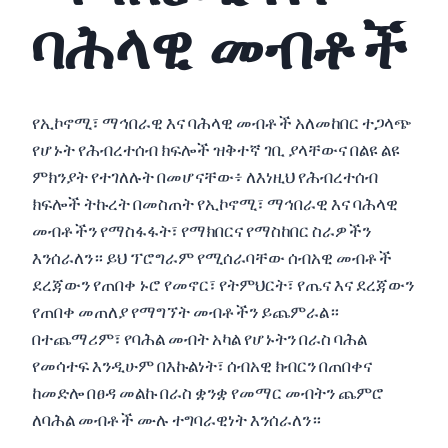
ባሕላዊ መብቶች
የኢኮኖሚ፣ ማኅበራዊ እና ባሕላዊ መብቶች አለመከበር ተጋላጭ
የሆኑት የሕብረተሰብ ክፍሎች ዝቅተኛ ገቢ ያላቸውና በልዩ ልዩ
ምክንያት የተገለሉት በመሆናቸው፥ ለእነዚህ የሕብረተሰብ
ክፍሎች ትኩረት በመስጠት የኢኮኖሚ፣ ማኅበራዊ እና ባሕላዊ
መብቶችን የማስፋፋት፣ የማክበርና የማስከበር ስራዎችን
እንሰራለን። ይህ ፕሮግራም የሚሰራባቸው ሰብአዊ መብቶች
ደረጃውን የጠበቀ ኑሮ የመኖር፣ የትምህርት፣ የጤና እና ደረጃውን
የጠበቀ መጠለያ የማግኘት መብቶችን ይጨምራል።
በተጨማሪም፣ የባሕል መብት አካል የሆኑትን በራስ ባሕል
የመሳተፍ እንዲሁም በእኩልነት፣ ሰብአዊ ክብርን በጠበቀና
ከመድሎ በፀዳ መልኩ በራስ ቋንቋ የመማር መብትን ጨምሮ
ለባሕል መብቶች ሙሉ ተግባራዊነት እንሰራለን።