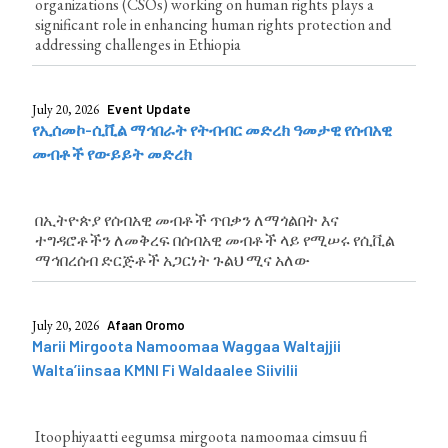
organizations (CSOs) working on human rights plays a
significant role in enhancing human rights protection and
addressing challenges in Ethiopia
July 20, 2026
Event Update
የኢሰመኮ-ሲቪል ማኅበራት የትብብር መድረክ ዓመታዊ የሰብአዊ
መብቶች የውይይት መድረክ
በኢትዮጵያ የሰብአዊ መብቶች ጥበቃን ለማጎልበት እና
ተግዳሮቶችን ለመቅረፍ በሰብአዊ መብቶች ላይ የሚሠሩ የሲቪል
ማኅበረሰብ ድርጅቶች አጋርነት ጉልህ ሚና አለው
July 20, 2026
Afaan Oromo
Marii Mirgoota Namoomaa Waggaa Waltajjii
Walta’iinsaa KMNI Fi Waldaalee Siivilii
Itoophiyaatti eegumsa mirgoota namoomaa cimsuu fi