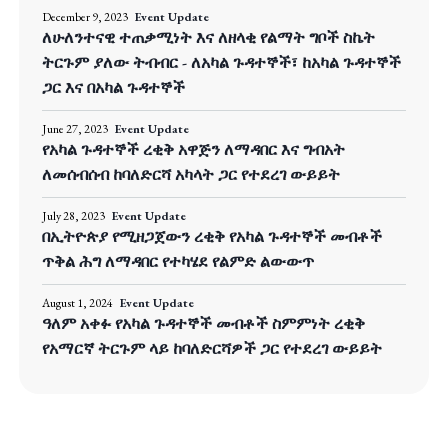
December 9, 2023
Event Update
ለሁለንተናዊ ተጠቃሚነት እና ለዘላቂ የልማት ግቦች ስኬት
ትርጉም ያለው ትብብር - ለአካል ጉዳተኞች፣ ከአካል ጉዳተኞች
ጋር እና በአካል ጉዳተኞች
June 27, 2023
Event Update
የአካል ጉዳተኞች ረቂቅ አዋጅን ለማዳበር እና ግብአት
ለመሰብሰብ ከባለድርሻ አካላት ጋር የተደረገ ውይይት
July 28, 2023
Event Update
በኢትዮጵያ የሚዘጋጀውን ረቂቅ የአካል ጉዳተኞች መብቶች
ጥቅል ሕግ ለማዳበር የተካሄደ የልምድ ልውውጥ
August 1, 2024
Event Update
ዓለም አቀፉ የአካል ጉዳተኞች መብቶች ስምምነት ረቂቅ
የአማርኛ ትርጉም ላይ ከባለድርሻዎች ጋር የተደረገ ውይይት