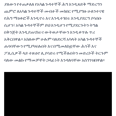
ያለውን የተጠቃለለ የአካል ጉዳተኞች ሕግ እንዲጸድቅ ማድረግን
ጨምሮ ለአካል ጉዳተኞች መብቶች መከበር የሚያግዙ ሁለንተናዊ
የሕግ ማዕቀፎች እንዲኖሩ እና እንዲተገበሩ እንዲያደርግ ያሳሰቡ
ሲሆን፣ አካል ጉዳተኞችም ይህ እንዲሆን የሚያደርጉትን ትግል
በቅንጅት እንዲያጠናክሩና ውትወታቸውን እንዲቀጥሉ ጥሪ
አቅርበዋል። አክለውም ሁሉም ባለድርሻ አካላት አካል ጉዳተኞች
ሐሳባቸውን የሚያካፍሉበት እና በሚመለከቷቸው ሕጎች እና
ፖሊሲዎች ላይ ተጽዕኖ ሊያሳድሩ የሚችሉበትን መድረኮች ትርጉም
ባለው መልኩ የማመቻቸት ኃላፊነት እንዳለባቸው አስገንዝበዋል፡፡