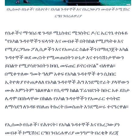
የኢሰመኮ የሴቶች፣ የሕፃናት፣ የአካል ጉዳተኞች እና የአረጋውያን መብቶች ኮሚሽነር
ርግበ ገብረሐዋሪያ
የሴቶችና ማኅበራዊ ጉዳይ ሚኒስቴር ሚንስትር ዶ/ር ኤርጎጌ ተስፋዬ
“የአካል ጉዳተኞችን ፍላጎት እና መብቶች በትክክል የሚያካትቱ እና
የሚያረጋግጡ ፖሊሲዎችን እና የአሠራር ስልቶችን በማዘጋጀት አካል
ጉዳተኞች ወደ መሪነት የሚመጡበትን ሁኔታ እና ተነሳሽነታቸውን
ይበልጥ የሚያሳድጉበትን ከባቢ መፍጠር ይኖርብናል” ብለዋል፡፡
በሚቀጥለው ዓመት ዓለም አቀፍ የአካል ጉዳተኞች ቀን ሲከበር
ኢትዮጵያ የተጠቃለለ የአካል ጉዳተኞች ሕግ እንደሚኖራት ያላቸውን
ሙሉ እምነትም ገልጸዋል። የሲዳማ ክልል ፕሬዝደንት ክቡር አቶ ደስታ
ሌዳሞ በበኩላቸው በክልሉ የአካል ጉዳተኞችን የአመራር ተሳትፎ
ለማሳደግ ለጉዳዩ የበለጠ ትኩረት በመስጠት እንደሚሠሩ ተናግረዋል፡፡
የኢሰመኮ የሴቶች፣ የሕፃናት፣ የአካል ጉዳተኞች እና የአረጋውያን
መብቶች ኮሚሽነር ርግበ ገብረሐዋሪያ መንግሥት በረቂቅ ደረጃ