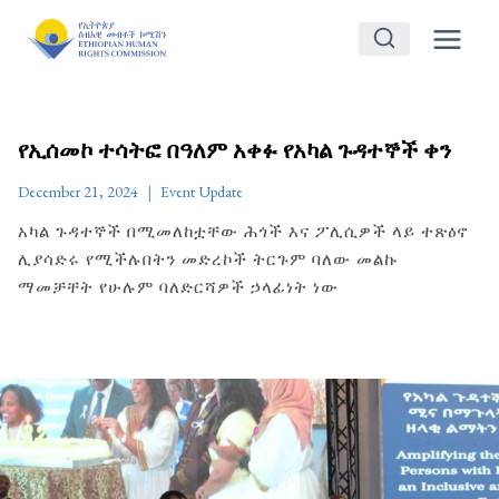
Skip
to
content
የኢሰመኮ ተሳትፎ በዓለም አቀፉ የአካል ጉዳተኞች ቀን
December 21, 2024
Event Update
አካል ጉዳተኞች በሚመለከቷቸው ሕጎች እና ፖሊሲዎች ላይ ተጽዕኖ
ሊያሳድሩ የሚችሉበትን መድረኮች ትርጉም ባለው መልኩ
ማመቻቸት የሁሉም ባለድርሻዎች ኃላፊነት ነው