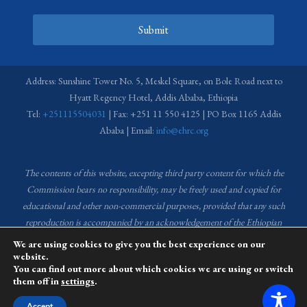
Submit
Address: Sunshine Tower No. 5, Meskel Square, on Bole Road next to
Hyatt Regency Hotel, Addis Ababa, Ethiopia
Tel:
+251115504031
| Fax: +251 11 550 4125 | PO Box 1165 Addis
Ababa | Email:
info@ehrc.org
The contents of this website, excepting third party content for which the
Commission bears no responsibility,
may be freely used and copied for
educational and other non-commercial purposes, provided that any such
reproduction is accompanied by an acknowledgement of the Ethiopian
Human Rights Commission (EHRC).
Source of images used in the content
We are using cookies to give you the best experience on our
of this website: EHRC Media and Communications Department Archive
website.
You can find out more about which cookies we are using or switch
and Creative Common License.
them off in
settings
.
This website is managed by the Media and Communications team of the
Accept