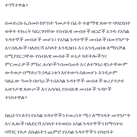
ተገኝተዋል።
በመድረኩ ኢሰመኮ ከሦስት ዓመታት በፊት ተቋማዊ ለውጥ ባካሄደበት
ወቅት ትኩረት ካደረገባቸው የሰብአዊ መብቶች ዘርፎች አንዱ የአካል
ጉዳተኞች መብቶች መሆኑ፤ የአካል ጉዳተኞች መብቶች በመንግሥት
እና በሌሎች ባለድርሻ አካላት እንዲከበሩ እና እንዲጠበቁ ለማስቻል
በሚያደርጋቸው የሰብአዊ መብቶች ሁኔታ ክትትሎችንና
ምርመራዎች ምክረ ሐሳቦችን በመስጠት እና ለተግባራዊነታቸውም
ውትወታ በማድረግ ኃላፊነቱን እየተወጣ ስለመሆኑ እንዲሁም
ባለፈው ዓመት በሀገራችን በአካል ጉዳተኞች መብቶች ዙሪያ የታዩ
አወንታዊ ለውጦች እና አሳሳቢ የሰብአዊ መብቶች ጉዳዮች
ተነስተዋል።
ከዚህ ጎን ለጎን የአካል ጉዳተኞችን የመሪነት ሚና ለማጉላት መንግሥት
እና ሌሎች ባለድርሻ አካላት የተወስኑ አካል ጉዳተኞችን ከማሳተፍ
ባሻገር የጾታ እኩልነትን ጨምሮ የአካል ጉዳተኞችን ብዝኃነት