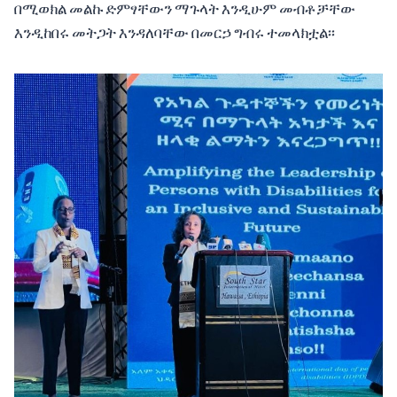
በሚወክል መልኩ ድምፃቸውን ማጉላት እንዲሁም መብቶቻቸው
እንዲከበሩ መትጋት እንዳለባቸው በመርኃ ግብሩ ተመላክቷል፡፡