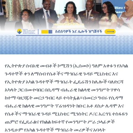
የኢትዮጵያ ሰብአዊ መብቶች ኮሚሽን (ኢሰመኮ) ዓለም አቀፉን የአካል
ጉዳተኞች ቀን ለማሰብ የሴቶችና ማኅበራዊ ጉዳይ ሚኒስቴር እና
የኢትዮጵያ አካል ጉዳተኞች ማኅበራት ፌዴሬሽን ከሌሎች ባለድርሻ
አካላት ጋር በመተባበር በሲዳማ ብሔራዊ ክልላዊ መንግሥት ሃዋሳ
ከተማ ባዘጋጁት መርኃ ግብር ላይ ተሳትፏል። በመርኃ ግብሩ የሲዳማ
ብሔራዊ ክልላዊ መንግሥት ፕሬዝዳንት ክቡር አቶ ደስታ ሌዳሞ እና
የሴቶችና ማኅበራዊ ጉዳይ ሚኒስቴር ሚንስትር ዶ/ር ኤርጎጌ ተስፋዬን
ጨምሮ የፌዴራልና የክልል ከፍተኛ የመንግሥት ሥራ ኃላፊዎች
አንዲሁም የአካል ጉዳተኞች ማኅበራት መሪዎችና አባላት