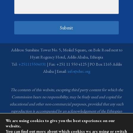
Submit
Address: Sunshine Tower No. 5, Meskel Square, on Bole Road next to
Hyatt Regency Hotel, Addis Ababa, Ethiopia
Tel:
+251115504031
| Fax: +251 11 550 4125 | PO Box 1165 Addis
Ababa | Email:
info@ehrc.org
The contents of this website, excepting third party content for which the
Commission bears no responsibility,
may be freely used and copied for
educational and other non-commercial purposes, provided that any such
reproduction is accompanied by an acknowledgement of the Ethiopian
Human Rights Commission (EHRC).
Source of images used in the content
We are using cookies to give you the best experience on our
of this website: EHRC Media and Communications Department Archive
website.
You can find out more about which cookies we are using or switch
and Creative Common License.