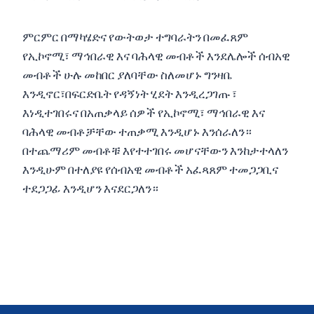
ምርምር በማካሄድና የውትወታ ተግባራትን በመፈጸም
የኢኮኖሚ፣ ማኅበራዊ እና ባሕላዊ መብቶች እንደሌሎች ሰብአዊ
መብቶች ሁሉ መከበር ያለባቸው ስለመሆኑ ግንዛቤ
እንዲኖር፣በፍርድቤት የዳኝነት ሂደት እንዲረጋገጡ ፣
እነዲተገበሩና በአጠቃላይ ሰዎች የኢኮኖሚ፣ ማኅበራዊ እና
ባሕላዊ መብቶቻቸው ተጠቃሚ እንዲሆኑ እንሰራለን።
በተጨማሪም መብቶቹ እየተተገበሩ መሆናቸውን እንከታተላለን
እንዲሁም በተለያዩ የሰብአዊ መብቶች አፈጻጸም ተመጋጋቢና
ተደጋጋፊ እንዲሆን እናደርጋለን።