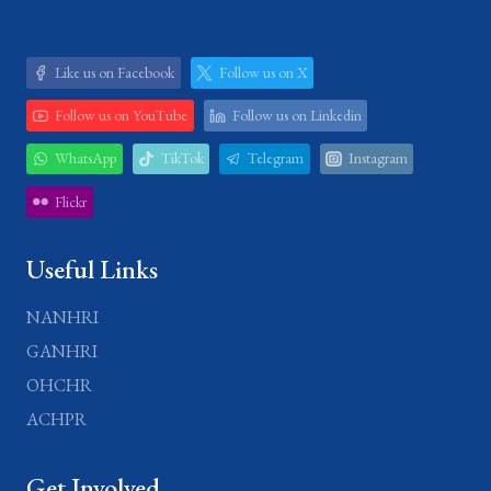
Like us on Facebook
Follow us on X
Follow us on YouTube
Follow us on Linkedin
WhatsApp
TikTok
Telegram
Instagram
Flickr
Useful Links
NANHRI
GANHRI
OHCHR
ACHPR
Get Involved