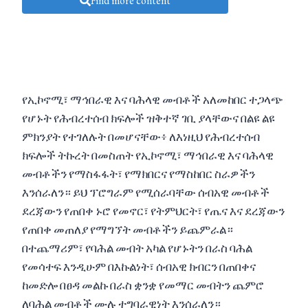
Find more content
የኢኮኖሚ፣ ማኅበራዊ እና ባሕላዊ መብቶች አለመከበር ተጋላጭ
የሆኑት የሕብረተሰብ ክፍሎች ዝቅተኛ ገቢ ያላቸውና በልዩ ልዩ
ምክንያት የተገለሉት በመሆናቸው፥ ለእነዚህ የሕብረተሰብ
ክፍሎች ትኩረት በመስጠት የኢኮኖሚ፣ ማኅበራዊ እና ባሕላዊ
መብቶችን የማስፋፋት፣ የማክበርና የማስከበር ስራዎችን
እንሰራለን። ይህ ፕሮግራም የሚሰራባቸው ሰብአዊ መብቶች
ደረጃውን የጠበቀ ኑሮ የመኖር፣ የትምህርት፣ የጤና እና ደረጃውን
የጠበቀ መጠለያ የማግኘት መብቶችን ይጨምራል።
በተጨማሪም፣ የባሕል መብት አካል የሆኑትን በራስ ባሕል
የመሳተፍ እንዲሁም በእኩልነት፣ ሰብአዊ ክብርን በጠበቀና
ከመድሎ በፀዳ መልኩ በራስ ቋንቋ የመማር መብትን ጨምሮ
ለባሕል መብቶች ሙሉ ተግባራዊነት እንሰራለን።