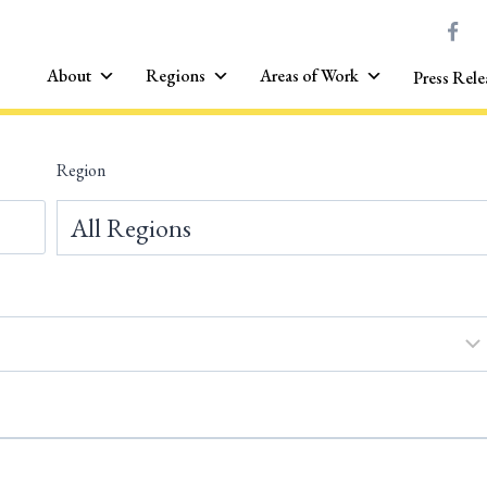
About
Regions
Areas of Work
Press Rele
Region