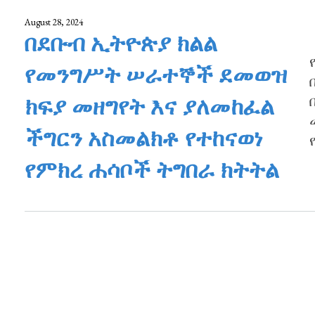
August 28, 2024
በደቡብ ኢትዮጵያ ክልል
የመንግሥት ሠራተኞች ደመወዝ
ክፍያ መዘግየት እና ያለመከፈል
ችግርን አስመልክቶ የተከናወነ
የምክረ ሐሳቦች ትግበራ ክትትል