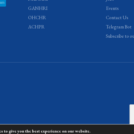
ram
GANHRI
Events
OHCHR
Contact Us
ACHPR
Telegram Bot
Subscribe to o
s to give you the best experience on our website.