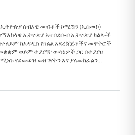
የኢትዮጵያ ሰብአዊ መብቶች ኮሚሽን (ኢሰመኮ)
በማእከላዊ ኢትዮጵያ እና በደቡብ ኢትዮጵያ ክልሎች
በተለይም ከአዳዲስ የክልል አደረጃጀቶችና መዋቅሮች
መቋቋም ወይም ተያያዥ ውሳኔዎች ጋር በተያያዘ
የሚነሱ የደመወዝ መዘግየትን እና ያለመከፈልን
የተመለከቱ አቤቱታዎችን እና ጥቆማዎችን መነሻ
በማድረግ የሰብአዊ መብቶች ምርመራ በማከናወን
ታኅሣሥ 13 ቀን 2016 ዓ.ም. ሪፖርት (ከዚህ በኋላ
“ዋናው የምርመራ ሪፖርት”) ይፋ ማድረጉ
ይታወቃል። በዚሁ መሠረት፣ ከ2012 ዓ.ም....