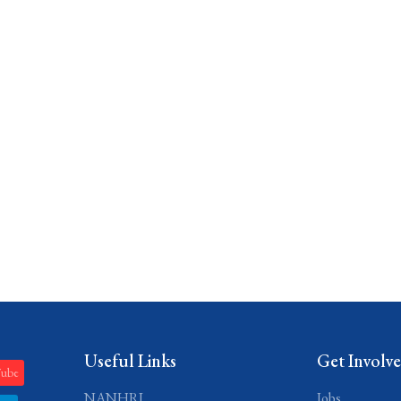
Useful Links
Get Involv
Tube
NANHRI
Jobs