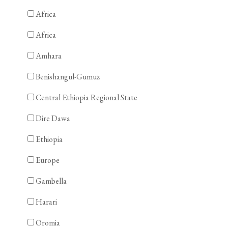
Africa
Africa
Amhara
Benishangul-Gumuz
Central Ethiopia Regional State
Dire Dawa
Ethiopia
Europe
Gambella
Harari
Oromia