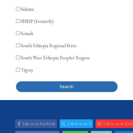
Sidama
SNNP (formerly)
Somali
South Ethiopia Regional State
South West Ethiopia Peoples' Region
Tigray
Search
Like us on Facebook
Follow us on X
Follow us on You