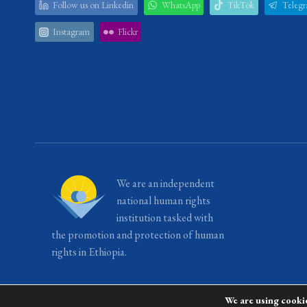
Follow us on Linkedin
WhatsApp
TikTok
Teleg
Instagram
Flickr
We are an independent
national human rights
institution tasked with
the promotion and protection of human
rights in Ethiopia.
We are using cookie