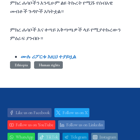
ምክረ ሐሳቦችን እንዲሁም ልዩ ትኩረት የሚሹ የሰብአዊ
መብቶች ጉዳዮች አካትቷል።
ምክረ ሐሳቦች እና ቀጣይ አቅጣጫዎች ላይ የሚያተኩረውን
ምዕራፍ ያንብቡ።
ሙሉ ሪፖርቱ እዚህ ተያይዟል
Ethiopia
Human rights
Like us on Facebook
Follow us on X
Follow us on YouTube
Follow us on Linkedin
WhatsApp
TikTok
Telegram
Instagram