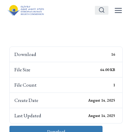
Skip
to
content
Download
16
File Size
64.00 KB
File Count
1
Create Date
August 14, 2025
Last Updated
August 14, 2025
Download