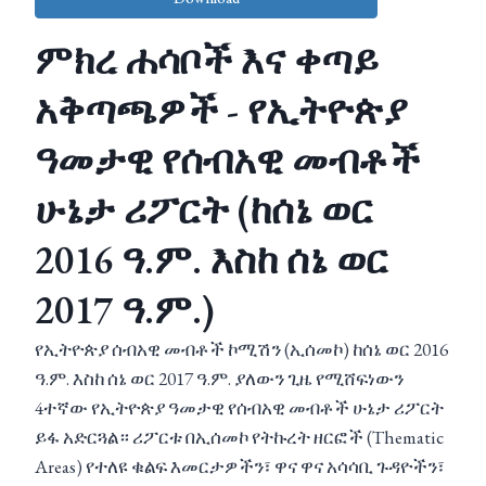
ምክረ ሐሳቦች እና ቀጣይ
አቅጣጫዎች - የኢትዮጵያ
ዓመታዊ የሰብአዊ መብቶች
ሁኔታ ሪፖርት (ከሰኔ ወር
2016 ዓ.ም. እስከ ሰኔ ወር
2017 ዓ.ም.)
የኢትዮጵያ ሰብአዊ መብቶች ኮሚሽን (ኢሰመኮ) ከሰኔ ወር 2016
ዓ.ም. እስከ ሰኔ ወር 2017 ዓ.ም. ያለውን ጊዜ የሚሸፍነውን
4ተኛው የኢትዮጵያ ዓመታዊ የሰብአዊ መብቶች ሁኔታ ሪፖርት
ይፋ አድርጓል። ሪፖርቱ በኢሰመኮ የትኩረት ዘርፎች (Thematic
Areas) የተለዩ ቁልፍ እመርታዎችን፣ ዋና ዋና አሳሳቢ ጉዳዮችን፣