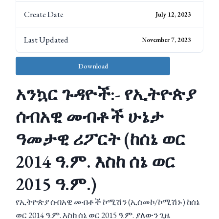
Create Date
July 12, 2023
Last Updated
November 7, 2023
Download
አንኳር ጉዳዮች:- የኢትዮጵያ
ሰብአዊ መብቶች ሁኔታ
ዓመታዊ ሪፖርት (ከሰኔ ወር
2014 ዓ.ም. እስከ ሰኔ ወር
2015 ዓ.ም.)
የኢትዮጵያ ሰብአዊ መብቶች ኮሚሽን (ኢሰመኮ/ኮሚሽኑ) ከሰኔ
ወር 2014 ዓ.ም. እስከ ሰኔ ወር 2015 ዓ.ም. ያለውን ጊዜ