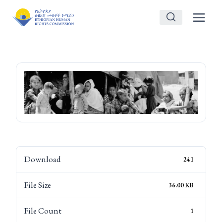
Skip
to
content
Download
241
File Size
36.00 KB
File Count
1