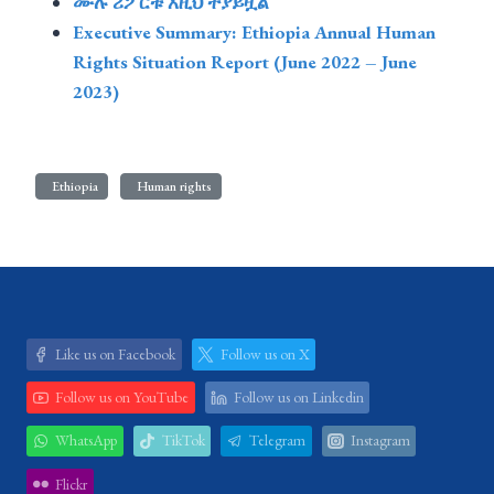
ሙሉ ሪፖርቱ እዚህ ተያይዟል
Executive Summary: Ethiopia Annual Human
Rights Situation Report (June 2022 – June
2023)
Ethiopia
Human rights
Like us on Facebook
Follow us on X
Follow us on YouTube
Follow us on Linkedin
WhatsApp
TikTok
Telegram
Instagram
Flickr