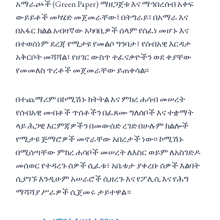
አማራጮች (Green Paper) ማዘጋጀቱ እና ማኅበረሰብ አቀፍ
ውይይቶች መካሄድ መጀመራቸው፤ በትግራይ፣ በአማራ እና
በአፋር ክልል አብዛኛው አካባቢዎች ሰላም የሰፈነ መሆኑ እና
በተወሰነም ደረጃ የሚታዩ የመልሶ ግንባታ፣ የሰብአዊ እርዳታ
አቅርቦት መሻሻል፣ የሀገር ውስጥ ተፈናቃዮችን ወደ ቀያቸው
የመመለስ ጥረቶች መጀመራቸው ይጠቀሳል፡፡
በተጨማሪም በኮሚሽኑ ክትትል እና ምክረ ሐሳብ መሠረት
የሰብአዊ መብቶች ጥሰቶችን በፈጸሙ ግለሰቦች እና ተቋማት
ላይ ሕጋዊ እርምጃዎችን በመውሰድ ረገድ በሁሉም ክልሎች
የሚታዩ ጅማሮዎች መኖራቸው አበረታች ነው፡፡ ኮሚሽኑ
በሚሰጣቸው ምክረ ሐሳቦች መሠረት ለእስር ወይም ለአስገድዶ
መሰወር የተዳረጉ ሰዎች ሲፈቱ፣ አቤቱታ ያቀረቡ ሰዎች እልባት
ሲያገኙ እንዲሁም አሠራሮች ሲዘረጉ እና የፖሊሲ እና የሕግ
ማሻሻያ ሥራዎች ሲጀመሩ ታይተዋል።