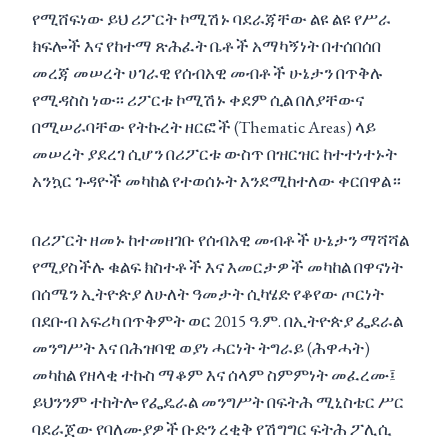
የሚሸፍነው ይህ ሪፖርት ኮሚሽኑ ባደራጃቸው ልዩ ልዩ የሥራ
ክፍሎች እና የከተማ ጽሕፈት ቤቶች አማካኝነት በተሰበሰበ
መረጃ መሠረት ሀገራዊ የሰብአዊ መብቶች ሁኔታን በጥቅሉ
የሚዳስስ ነው፡፡ ሪፖርቱ ኮሚሽኑ ቀደም ሲል በለያቸውና
በሚሠራባቸው የትኩረት ዘርፎች (Thematic Areas) ላይ
መሠረት ያደረገ ሲሆን በሪፖርቱ ውስጥ በዝርዝር ከተተነተኑት
አንኳር ጉዳዮች መካከል የተወሰኑት እንደሚከተለው ቀርበዋል።
በሪፖርት ዘመኑ ከተመዘገቡ የሰብአዊ መብቶች ሁኔታን ማሻሻል
የሚያስችሉ ቁልፍ ክስተቶች እና እመርታዎች መካከል በዋናነት
በሰሜን ኢትዮጵያ ለሁለት ዓመታት ሲካሄድ የቆየው ጦርነት
በደቡብ አፍሪካ በጥቅምት ወር 2015 ዓ.ም. በኢትዮጵያ ፌደራል
መንግሥት እና በሕዝባዊ ወያነ ሓርነት ትግራይ (ሕዋሓት)
መካከል የዘላቂ ተኩስ ማቆም
እና ሰላም
ስምምነት መፈረሙ፤
ይህንንም ተከትሎ የፌዴራል መንግሥት በፍትሕ ሚኒስቴር ሥር
ባደራጀው የባለሙያዎች ቡድን ረቂቅ የሽግግር ፍትሕ ፖሊሲ