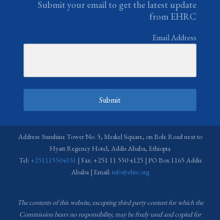
Submit your email to get the latest update
from EHRC
Email Address
Submit
Address: Sunshine Tower No. 5, Meskel Square, on Bole Road next to
Hyatt Regency Hotel, Addis Ababa, Ethiopia
Tel:
+251115504031
| Fax: +251 11 550 4125 | PO Box 1165 Addis
Ababa | Email:
info@ehrc.org
The contents of this website, excepting third party content for which the
Commission bears no responsibility,
may be freely used and copied for