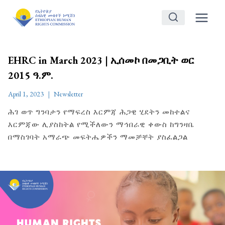
Skip
to
content
EHRC in March 2023 | ኢሰመኮ በመጋቢት ወር
2015 ዓ.ም.
April 1, 2023
Newsletter
ሕገ ወጥ ግንባታን የማፍረስ እርምጃ ሕጋዊ ሂደትን መከተልና
እርምጃው ሊያስከትል የሚችለውን ማኅበራዊ ቀውስ ከግንዛቤ
በማስገባት አማራጭ መፍትሔዎችን ማመቻቸት ያስፈልጋል