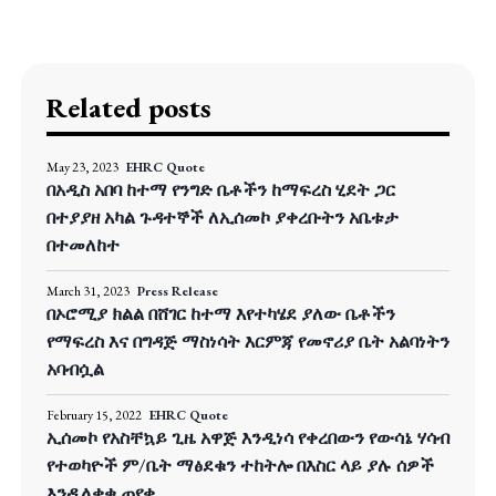
Related posts
May 23, 2023
EHRC Quote
በአዲስ አበባ ከተማ የንግድ ቤቶችን ከማፍረስ ሂደት ጋር
በተያያዘ አካል ጉዳተኞች ለኢሰመኮ ያቀረቡትን አቤቱታ
በተመለከተ
March 31, 2023
Press Release
በኦሮሚያ ክልል በሸገር ከተማ እየተካሄደ ያለው ቤቶችን
የማፍረስ እና በግዳጅ ማስነሳት እርምጃ የመኖሪያ ቤት አልባነትን
አባብሷል
February 15, 2022
EHRC Quote
ኢሰመኮ የአስቸኳይ ጊዜ አዋጅ እንዲነሳ የቀረበውን የውሳኔ ሃሳብ
የተወካዮች ም/ቤት ማፅደቁን ተከትሎ በእስር ላይ ያሉ ሰዎች
እንዲለቀቁ ጠየቀ