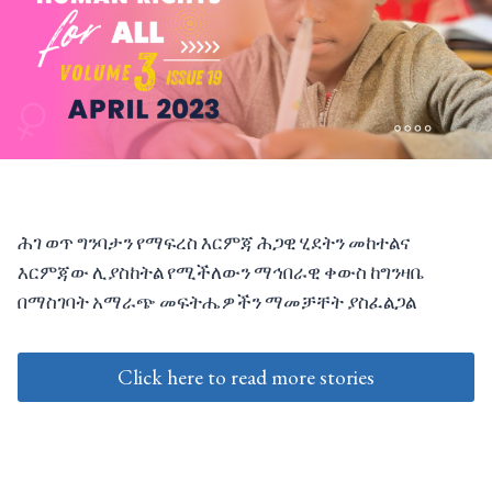
ሕገ ወጥ ግንባታን የማፍረስ እርምጃ ሕጋዊ ሂደትን መከተልና
እርምጃው ሊያስከትል የሚችለውን ማኅበራዊ ቀውስ ከግንዛቤ
በማስገባት አማራጭ መፍትሔዎችን ማመቻቸት ያስፈልጋል
Click here to read more stories