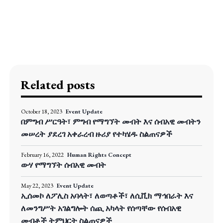
Related posts
October 18, 2023
Event Update
በምግብ ሥርዓት፣ ምግብ የማግኘት መብት እና ሰብአዊ መብትን
መሠረት ያደረገ አቀራረብ ዙሪያ የተካሄዱ ስልጠናዎች
February 16, 2022
Human Rights Concept
ውሃ የማግኘት ሰብአዊ መብት
May 22, 2023
Event Update
ኢሰመኮ ለፖሊስ አባላት፣ ለወጣቶች፣ ለሲቪክ ማኅበራት እና
ለመንግሥት አገልግሎት ሰጪ አካላት የሰጣቸው የሰብአዊ
መብቶች ትምህርት ስልጠናዎች