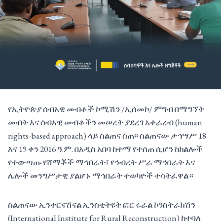
የኢትዮጵያ ሰብአዊ መብቶች ኮሚሽን /ኢሰመኮ/ ምግብ በማግኘት
መብት እና ሰብአዊ መብቶችን መሠረት ያደረገ አቀራረብ (human
rights-based approach) ላይ ስልጠና ሰጠ፡፡ ስልጠናው ታኅሣሥ 18
እና 19 ቀን 2016 ዓ.ም. በአዲስ አበባ ከተማ የተሰጠ ሲሆን ከክልሎች
የተውጣጡ የሸማቾች ማኅበራት፣ የኅብረት ሥራ ማኅበራት እና
ሌሎች መንግሥታዊ ያልሆኑ ማኅበራት ተወካዮች ተሳትፈዋል።
ስልጠናው ኢንተርናሽናል ኢንስቲትዩት ፎር ሩራል ኮንስትራክሽን
(International Institute for Rural Reconstruction) ከተባለ