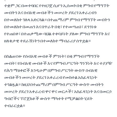
ተቋም ጋር በመተባበር የተዘጋጀ ሲሆን ኢሰመኮ በቂ ምግብ የማግኘት
መብትን እና ሰብአዊ መብቶችን መሠረት ያደረገ አቀራረብን
በተመለከተ ገለጻ አድርጓል። በተጨማሪም ምግብ የማግኘት መብትን
በተመለከተ በመጠን እና በጥራት በቂ፣ የተመጣጠነ፣ ደኅንነቱ
የተጠበቀ፣ በተጠቃሚው ባህል ተቀባይነት ያለው ምግብ ማግኘት እና
ዘለቄታዊ ተደራሽነትን በተመለከተ ማብራሪያ ሰጥቷል።
በስልጠናው የሰብአዊ መብቶች ምንነት፣ በቂ ምግብ የማግኘት
መብት፣ የሰብአዊ መብቶች እና የምግብ ሥርዓት ግንኙነት እና ተያያዥ
የሕግ ማዕቀፎች እንዲሁም በምግብ ሥርዓት ውስጥ ሰብአዊ
መብቶችን መሠረት ያደረገ አቀራረብ የመከተል አስፈላጊነት
ተገልጿል። ከዚህ በተጨማሪም በምግብ ሥርዓት ውስጥ መብትን
መሠረት ያደረገ አቀራረብ ዋና ዋና መርሖች፣ አስፈላጊነት እና በመርኃ
ግብሮችና ፕሮጀክቶች ውስጥ ማካተት የሚቻልበት ሂደት
ተብራርቷል።