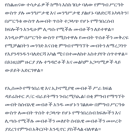
የስልጠናው ተሳታፊዎች ከማሳ እስከ ገበታ ባለው የምግብ ሥርዓት
ውስጥ ያሉ መንግሥታዊ እና መንግሥታዊ ያልሆኑ ባለድርሻ አካላትን፣
በሥርዓቱ ውስጥ ለመብት ጥሰት ተጋላጭ የሆኑ የማኅበረሰብ
ክፍሎችን እንዲሁም ሊጣሱ የሚችሉ መብቶችን ለይተዋል።
እንዲሁም በሥርዓት ውስጥ የሚስተዋሉ የመብት ጥሰቶችን መቅረፍ
የሚቻልበትን መንገድ እና በቂ ምግብ የማግኘት መብትን ለማረጋገጥ
የእያንዳንዱን ባለድርሻ አካል ሚና በተመለከተ አስተያየት ሰጥተዋል።
በእነዚህም ዙርያ ያሉ ተግዳሮቶች እና መልካም አጋጣሚዎች ላይ
ውይይት አድርገዋል።
የኢሰመኮ የማኅበራዊ እና ኢኮኖሚያዊ መብቶች ሥራ ክፍል
ዳይሬክተር ዶ/ር ብራይትማን ገብረሚካኤል፣ በቂ ምግብ የማግኘት
መብት ከሰብአዊ መብቶች አንዱ መሆኑን ገልጸው በምግብ ሥርዓቱ
ውስጥ ለመብት ጥሰት ተጋላጭ የሆኑ የማኅበረሰብ ክፍሎችን እና
ሊጣሱ የሚችሉ መብቶችን መለየት ሰብአዊ መብቶችን መሠረት
ያደረገ የምግብ አቅርቦት እንዲኖር ያስችላል ብለዋል።