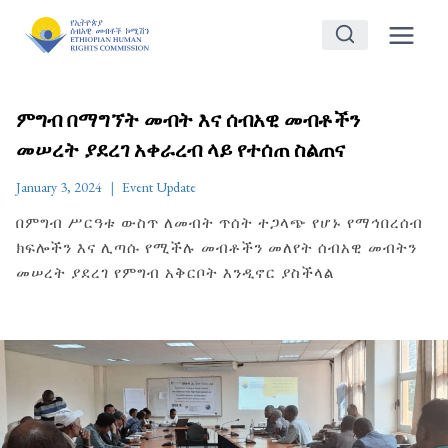
Skip
to
content
ምግብ በማግኘት መብት እና ሰብአዊ መብቶችን
መሠረት ያደረገ አቀራረብ ላይ የተሰጠ ስልጠና
January 3, 2024
Event Update
በምግብ ሥርዓቱ ውስጥ ለመብት ጥሰት ተጋላጭ የሆኑ የማኅበረሰብ
ክፍሎችን እና ሊጣሱ የሚችሉ መብቶችን መለየት ሰብአዊ መብትን
መሠረት ያደረገ የምግብ አቅርቦት እንዲኖር ያስችላል