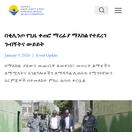
Skip
to
content
በቂሊንጦ የጊዜ ቀጠሮ ማረፊያ ማእከል የተደረገ
ጉብኝትና ውይይት
January 9, 2026
Event Update
በማእከሉ ያለውን መጨናነቅ ለመቀነስ፣ መሠረተ ልማቶችን
ለማሟላትና አገልግሎቶችን ለማሻሻል ሊወሰዱ የሚገባቸውን
እርምጃዎች በተመለከተ ምክረ ሐሳብ ቀርቧል