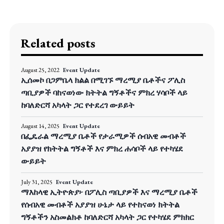
Related posts
August 25, 2022
Event Update
ኢሰመኮ በጋምቤላ ክልል በሚገኙ ማረሚያ ቤቶችና ፖሊስ
ጣቢያዎች ባከናወነው ክትትል ግኝቶችና ምክረ ሃሳቦች ላይ
ከባለድርሻ አካላት ጋር የተደረገ ውይይት
August 14, 2025
Event Update
በፌዴራል ማረሚያ ቤቶች የታራሚዎች ሰብአዊ መብቶች
አያያዝ የክትትል ግኝቶች እና ምክረ ሐሳቦች ላይ የተካሄደ
ውይይት
July 31, 2025
Event Update
ማእከላዊ ኢትዮጵያ፦ በፖሊስ ጣቢያዎች እና ማረሚያ ቤቶች
የሰብአዊ መብቶች አያያዝ ሁኔታ ላይ የተከናወነ ክትትል
ግኝቶችን አስመልክቶ ከባለድርሻ አካላት ጋር የተካሄደ ምክክር