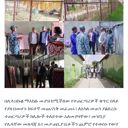
በሌላ በኩል ማእከሉ መያዝ ከሚችለው የተጠርጣሪዎች ቁጥር በላይ
የያዘ በመሆኑ ከፍተኛ መጨናነቅ መፈጠሩ፣ ለአካለ መጠን ያልደረሱ
ተጠርጣሪዎች ከሌሎች ተለይተው አለመያዛቸው፣ መዝጊያ
የሌላቸው መጸዳጃ እና መታጠቢያ ቤቶችን ጨምሮ የተወሰኑ የውሃ