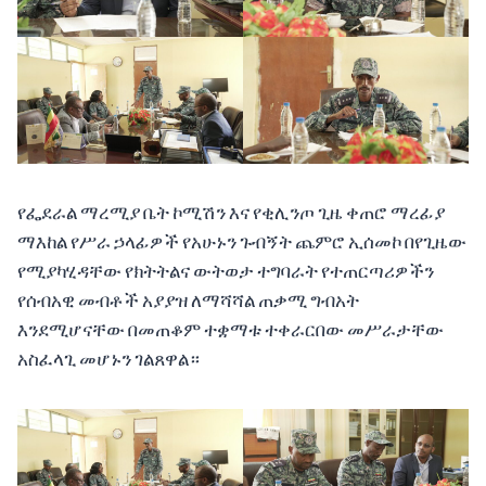
የፌደራል ማረሚያ ቤት ኮሚሽን እና የቂሊንጦ ጊዜ ቀጠሮ ማረፊያ
ማእከል የሥራ ኃላፊዎች የአሁኑን ጉብኝት ጨምሮ ኢሰመኮ በየጊዜው
የሚያካሂዳቸው የክትትልና ውትወታ ተግባራት የተጠርጣሪዎችን
የሰብአዊ መብቶች አያያዝ ለማሻሻል ጠቃሚ ግብአት
እንደሚሆናቸው በመጠቆም ተቋማቱ ተቀራርበው መሥራታቸው
አስፈላጊ መሆኑን ገልጸዋል።