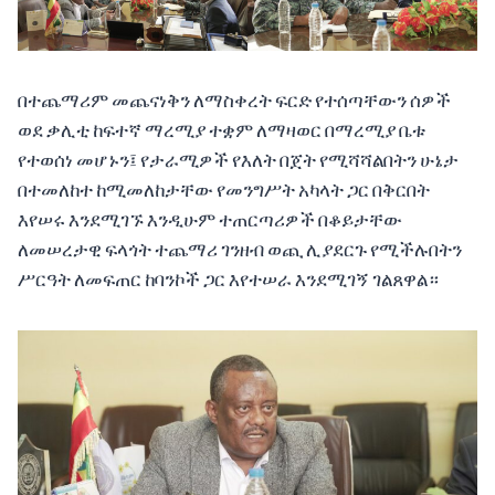
በተጨማሪም መጨናነቅን ለማስቀረት ፍርድ የተሰጣቸውን ሰዎች
ወደ ቃሊቲ ከፍተኛ ማረሚያ ተቋም ለማዛወር በማረሚያ ቤቱ
የተወሰነ መሆኑን፤ የታራሚዎች የእለት በጀት የሚሻሻልበትን ሁኔታ
በተመለከተ ከሚመለከታቸው የመንግሥት አካላት ጋር በቅርበት
እየሠሩ እንደሚገኙ እንዲሁም ተጠርጣሪዎች በቆይታቸው
ለመሠረታዊ ፍላጎት ተጨማሪ ገንዘብ ወጪ ሊያደርጉ የሚችሉበትን
ሥርዓት ለመፍጠር ከባንኮች ጋር እየተሠራ እንደሚገኝ ገልጸዋል።