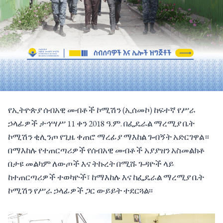
የኢትዮጵያ ሰብአዊ መብቶች ኮሚሽን (ኢሰመኮ) ከፍተኛ የሥራ
ኃላፊዎች ታኅሣሥ 11 ቀን 2018 ዓ.ም. በፌዴራል ማረሚያ ቤት
ኮሚሽን ቂሊንጦ የጊዜ ቀጠሮ ማረፊያ ማእከል ጉብኝት አድርገዋል።
በማእከሉ የተጠርጣሪዎች የሰብአዊ መብቶች አያያዝን አስመልክቶ
በታዩ መልካም ለውጦች እና ትኩረት በሚሹ ጉዳዮች ላይ
ከተጠርጣሪዎች ተወካዮች፣ ከማእከሉ እና ከፌዴራል ማረሚያ ቤት
ኮሚሽን የሥራ ኃላፊዎች ጋር ውይይት ተደርጓል፡፡