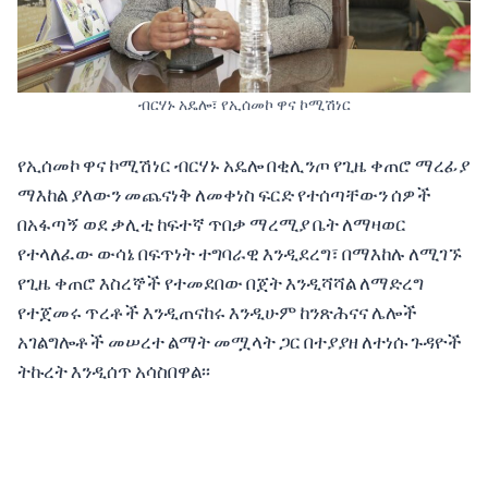
ብርሃኑ አዴሎ፣ የኢሰመኮ ዋና ኮሚሽነር
የኢሰመኮ ዋና ኮሚሽነር ብርሃኑ አዴሎ በቂሊንጦ የጊዜ ቀጠሮ ማረፊያ
ማእከል ያለውን መጨናነቅ ለመቀነስ ፍርድ የተሰጣቸውን ሰዎች
በአፋጣኝ ወደ ቃሊቲ ከፍተኛ ጥበቃ ማረሚያ ቤት ለማዛወር
የተላለፈው ውሳኔ በፍጥነት ተግባራዊ እንዲደረግ፣ በማእከሉ ለሚገኙ
የጊዜ ቀጠሮ እስረኞች የተመደበው በጀት እንዲሻሻል ለማድረግ
የተጀመሩ ጥረቶች እንዲጠናከሩ እንዲሁም ከንጽሕናና ሌሎች
አገልግሎቶች መሠረተ ልማት መሟላት ጋር በተያያዘ ለተነሱ ጉዳዮች
ትኩረት እንዲሰጥ አሳስበዋል፡፡