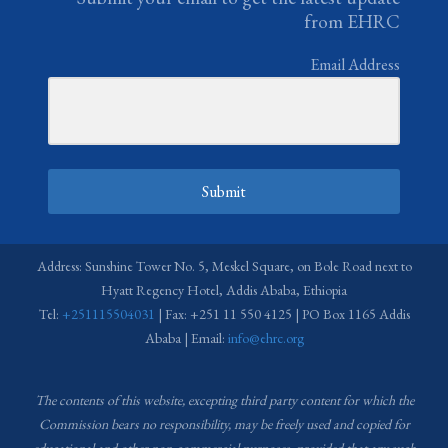
from EHRC
Email Address
Submit
Address: Sunshine Tower No. 5, Meskel Square, on Bole Road next to
Hyatt Regency Hotel, Addis Ababa, Ethiopia
Tel:
+251115504031
| Fax: +251 11 550 4125 | PO Box 1165 Addis
Ababa | Email:
info@ehrc.org
The contents of this website, excepting third party content for which the
Commission bears no responsibility,
may be freely used and copied for