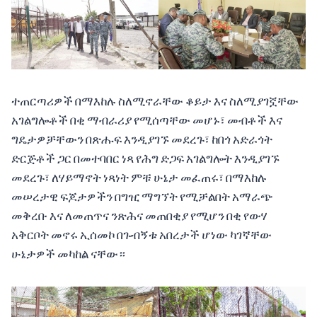
ተጠርጣሪዎች በማእከሉ ስለሚኖራቸው ቆይታ እና ስለሚያገኟቸው
አገልግሎቶች በቂ ማብራሪያ የሚሰጣቸው መሆኑ፣ መብቶች እና
ግዴታዎቻቸውን በጽሑፍ እንዲያገኙ መደረጉ፣ ከበጎ አድራጎት
ድርጅቶች ጋር በመተባበር ነጻ የሕግ ድጋፍ አገልግሎት እንዲያገኙ
መደረጉ፣ ለሃይማኖት ነጻነት ምቹ ሁኔታ መፈጠሩ፣ በማእከሉ
መሠረታዊ ፍጆታዎችን በግዢ ማግኘት የሚቻልበት አማራጭ
መቅረቡ እና ለመጠጥና ንጽሕና መጠበቂያ የሚሆን በቂ የውሃ
አቅርቦት መኖሩ ኢሰመኮ በጉብኝቱ አበረታች ሆነው ካገኛቸው
ሁኔታዎች መካከል ናቸው።