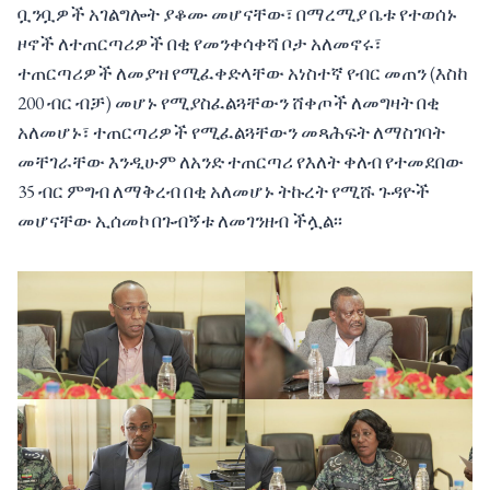
ቧንቧዎች አገልግሎት ያቆሙ መሆናቸው፣ በማረሚያ ቤቱ የተወሰኑ
ዞኖች ለተጠርጣሪዎች በቂ የመንቀሳቀሻ ቦታ አለመኖሩ፣
ተጠርጣሪዎች ለመያዝ የሚፈቀድላቸው አነስተኛ የብር መጠን (እስከ
200 ብር ብቻ) መሆኑ የሚያስፈልጓቸውን ሸቀጦች ለመግዛት በቂ
አለመሆኑ፣ ተጠርጣሪዎች የሚፈልጓቸውን መጻሕፍት ለማስገባት
መቸገራቸው እንዲሁም ለአንድ ተጠርጣሪ የእለት ቀለብ የተመደበው
35 ብር ምግብ ለማቅረብ በቂ አለመሆኑ ትኩረት የሚሹ ጉዳዮች
መሆናቸው ኢሰመኮ በጉብኝቱ ለመገንዘብ ችሏል፡፡