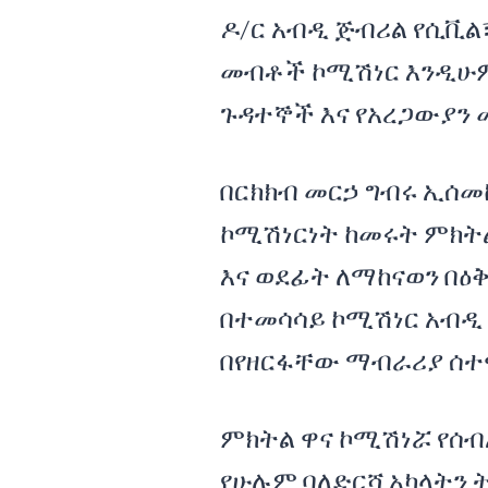
ዶ/ር አብዲ ጅብሪል የሲቪል
መብቶች ኮሚሽነር እንዲሁም 
ጉዳተኞች እና የአረጋውያን
በርክክብ መርኃ ግብሩ ኢሰመ
ኮሚሽነርነት ከመሩት ምክትል
እና ወደፊት ለማከናወን በዕ
በተመሳሳይ ኮሚሽነር አብዲ 
በየዘርፋቸው ማብራሪያ ሰተ
ምክትል ዋና ኮሚሽነሯ የሰ
የሁሉም ባለድርሻ አካላትን