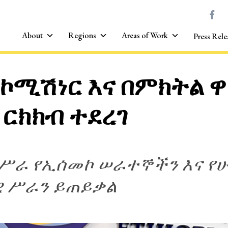
About
Regions
Areas of Work
Press Rele
 ኮሚሽነር እና በምክትል 
 ርክክብ ተደረገ
ሥራ የኢሰመኮ ሠራተኞችን እና የሁ
ዊ ሥራን ይጠይቃል