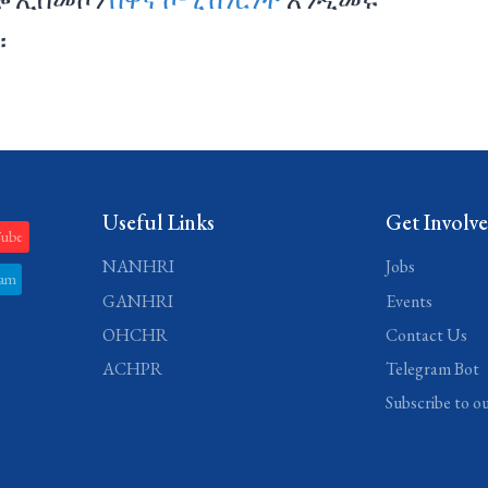
።
Useful Links
Get Involv
Tube
NANHRI
Jobs
ram
GANHRI
Events
OHCHR
Contact Us
ACHPR
Telegram Bot
Subscribe to o