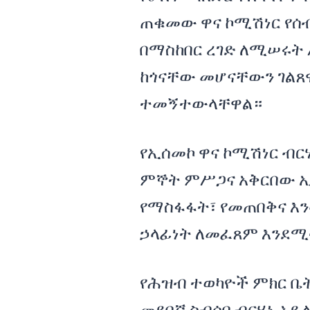
ጠቁመው ዋና ኮሚሽነር የሰ
በማስከበር ረገድ ለሚሠሩት
ከጎናቸው መሆናቸውን ገልጸ
ተመኝተውላቸዋል።
የኢሰመኮ ዋና ኮሚሽነር ብር
ምኞት ምሥጋና አቅርበው ኢ
የማስፋፋት፣ የመጠበቅና እ
ኃላፊነት ለመፈጸም እንደሚ
የሕዝብ ተወካዮች ምክር ቤት ጥ
መደበኛ ስብሰባ ብርሃኑ አዴ