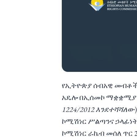
የኢትዮጵያ ሰብአዊ መብቶች 
አዴሎ በኢሰመኮ ማቋቋሚያ አ
1224/2012 እንደተሻሻለው
ኮሚሽነር ሥልጣንና ኃላፊነ
ኮሚሽነር ራኬብ መሰለ ጥር 26