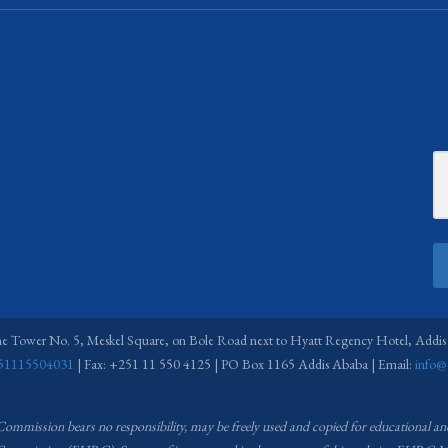
ne Tower No. 5, Meskel Square, on Bole Road next to Hyatt Regency Hotel, Addis
51115504031
| Fax: +251 11 550 4125 | PO Box 1165 Addis Ababa | Email:
info@
 Commission bears no responsibility,
may be freely used and copied for educational a