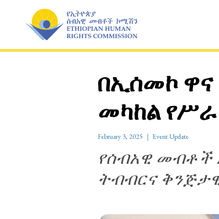
Skip
to
content
በኢሰመኮ ዋና
መካከል የሥራ
February 3, 2025
Event Update
የሰብአዊ መብቶች 
ትብብርና ቅንጅታ