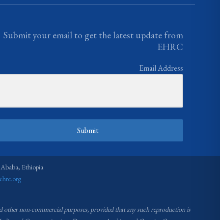
Submit your email to get the latest update from
EHRC
Email Address
Submit
 Ababa, Ethiopia
ehrc.org
nd other non-commercial purposes, provided that any such reproduction is