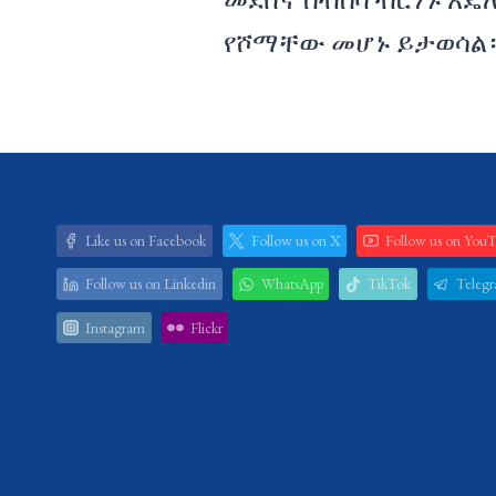
የሾማቸው መሆኑ ይታወሳል
Like us on Facebook
Follow us on X
Follow us on You
Follow us on Linkedin
WhatsApp
TikTok
Teleg
Instagram
Flickr