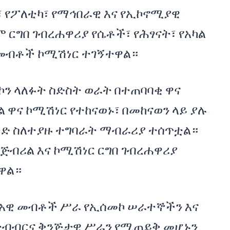
፣ የፖለቲካ፣ የማኅበራዊ እና የኢኮኖሚያዊ
ርግበ ገብረሐዋሪያ የሴቶች፣ የሕፃናት፣ የአካል
 መብቶች ኮሚሽነር ተገኝተዋል።
ኮን ላለፉት ስድስት ወራት በተጠባባቂ ዋና
 ዋና ኮሚሽነር የተከናወኑ፣ በመከናወን ላይ ያሉ
ቅድ ስለተያዙ ተግባራት ማብራሪያ ተሰጥቷል።
ጅብሪል እና ኮሚሽነር ርግበ ገብረሐዋሪያ
ዋል።
ብአዊ መብቶች ሥራ የኢሰመኮ ሠራተኞችን እና
 ትብብርና ቅንጅታዊ ሥራን የሚጠይቅ መሆኑን