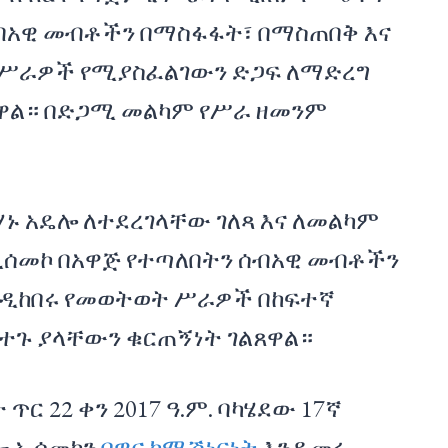
ብአዊ መብቶችን በማስፋፋት፣ በማስጠበቅ እና
 ሥራዎች የሚያስፈልገውን ድጋፍ ለማድረግ
ዋል። በድጋሚ መልካም የሥራ ዘመንም
ሃኑ አዴሎ ለተደረገላቸው ገለጻ እና ለመልካም
ሰመኮ በአዋጅ የተጣለበትን ሰብአዊ መብቶችን
ንዲከበሩ የመወትወት ሥራዎች በከፍተኛ
ተጉ ያላቸውን ቁርጠኝነት ገልጸዋል።
ር 22 ቀን 2017 ዓ.ም. ባካሄደው 17ኛ
ሎ ኢሰመኮን
በዋና ኮሚሽነርነት
እንዲመሩ