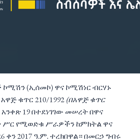
ኮሚሽን (ኢሰመኮ) ዋና ኮሚሽነር ብርሃኑ
ዋጅ ቁጥር 210/1992
(በአዋጅ ቁጥር
) አንቀጽ 19 በተደነገገው መሠረት በዋና
ት ሥር የሚወድቁ ሥራዎችን ከምክትል ዋና
 ቀን 2017 ዓ.ም. ተረክበዋል። በመርኃ ግብሩ