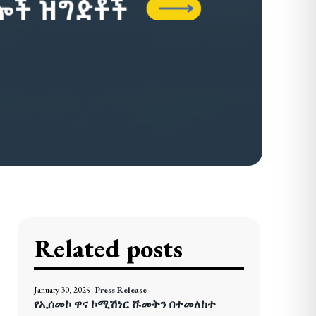
Related posts
January 30, 2025
Press Release
የኢሰመኮ ዋና ኮሚሽነር ሹመትን በተመለከተ