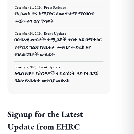
December 11, 2024
Press Release
የኢሰመኮ ዋና ኮሚሽነር ዕጩ ጥቆማ ማሰባሰብ
መጀመሩን ስለማሳወቅ
December 25, 2024
Event Update
በሰብአዊ መብቶች ተሟጋቾች ጥበቃ ላይ በማተኮር
የተካሄደ ግልጽ የአቤቱታ መቀበያ መድረክ እና
የባለድርሻዎች ውይይት
January 3, 2025
Event Update
አዲስ አበባ፦ የሕንጻዎች ተደራሽነት ላይ የተዘጋጀ
ግልጽ የአቤቱታ መቀበያ መድረክ
Signup for the Latest
Update from EHRC