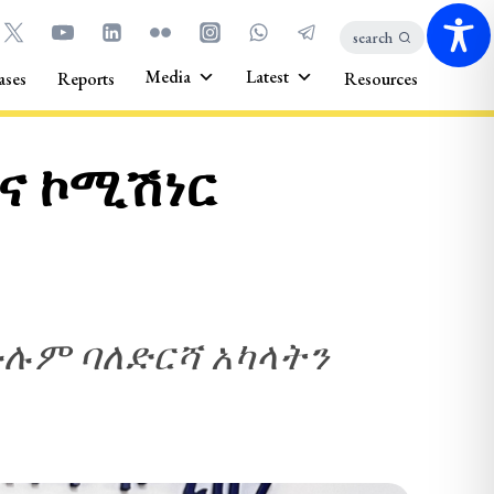
search
Media
Latest
ases
Reports
Resources
ዋና ኮሚሽነር
ሉም ባለድርሻ አካላትን