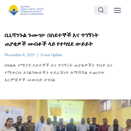
Skip
to
content
ቤኒሻንጉል ጉሙዝ፦ በስደተኞች እና ጥገኝነት
ጠያቂዎች መብቶች ላይ የተካሄደ ውይይት
November 8, 2025
Event Update
በክልሉ የሚገኙ ስደተኞች እና ጥገኝነት ጠያቂዎችን ጥበቃ እና
የሚቀርቡ አገልግሎቶችን ተደራሽነት ለማሻሻል ተጨባጭ
እርምጃዎች መውሰድ ይገባል