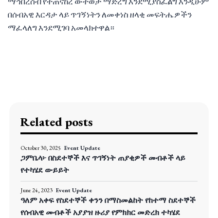
ማኅበረሰብ የተጠናከረ ውትወታ ማድረግ እንደሚያስፈልግ እንዲሁም
በሰብአዊ እርዳታ ላይ ጥገኝነትን ለመቀነስ ዘላቂ መፍትሔዎችን
ማፈላለግ እንደሚገባ አመላክተዋል።
Related posts
October 30, 2025
Event Update
ጋምቤላ፦ በስደተኞች እና ጥገኝነት ጠያቂዎች መብቶች ላይ
የተካሄደ ውይይት
June 24, 2023
Event Update
ዓለም አቀፍ የስደተኞች ቀንን በማስመልከት የከተማ ስደተኞች
የሰብአዊ መብቶች አያያዝ ዙሪያ የምክክር መድረክ ተካሄደ