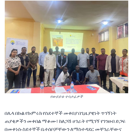
የውይይቱ ተሳታፊዎች
በሌላ በኩል የኩምሩክ የስደተኞች መቀበያ በጊዜያዊነት ጥገኝነት
ጠያቂዎችን መቀበል ማቆሙ፣ ከለጋሽ ሀገራት የሚገኝ የገንዘብ ድጋፍ
በመቀነሱ ስደተኞች ቤተሰቦቻቸውን ለማስተዳደር መቸገራቸውና