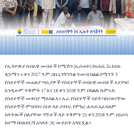
የኢትዮጵያ ሰብአዊ መብቶች ኮሚሽን (ኢሰመኮ) ከነሐሴ 26 እስከ
ጷጉሜን 4 ቀን 2017 ዓ.ም. በቤኒንሻንጉል ጉሙዝ ክልል በሚገኙ 3
የስደተኞች መጠለያ ጣቢያዎች የስደተኞች ሰብአዊ መብቶች አያያዝ፤
እንዲሁም ጥቅምት 17 እና 18 ቀን 2018 ዓ.ም. በክልሉ ኩምሩክ
የስደተኞች መቀበያ ማእክል እና ኡራ የስደተኞች ሳይት ባከናወናቸው
የስደተኞች ምዝገባና ሰነድ ላይ ያተኮረ የምክረ ሐሳብ አፈጻጸም
ክትትሎች በለያቸው ግኝቶች ላይ ጥቅምት 21 ቀን 2018 ዓ.ም. በአሶሳ
ከተማ ከባለድርሻ አካላት ጋር ውይይት አካሂዷል።