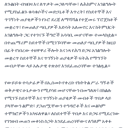
ለጉልበት ብዝበዛ እና ለጥቃት መጋለጣቸው፣ ለሕክምና አገልግሎት
የሚያስፈልጉ ቁሳቁሶችና መድኃኒቶች እጥረት፤ የስደተኞች እና
ጥገኝነት ጠያቂዎችን የኑሮ ደረጃ ለማሻሻል የተጀመሩ ፕሮጀክቶች
መቋረጥ፣ የመጠለያ ጣቢያዎች እድሳት አለመኖር እና ከትምህርት
አገልግሎት ጋር የተገናኙ ችግሮች አሳሳቢ መሆናቸው ተመላክቷል።
በተጨማሪም ስደተኞች በሚገኙባቸው መጠለያ ጣቢያዎች ከዚህ
በፊት የነበረው ተዘዋዋሪ ችሎት እና ነጻ የሕግ ድጋፍ አገልግሎት
መቋረጥ ስደተኞች እና ጥገኝነት ጠያቂዎች ፍትሕ የማግኘት
መብታቸው ላይ አሉታዊ ተጽዕኖ እንደፈጠረባቸው ተገልጿል።
የውይይቱ ተሳታፊዎች በኢሰመኮ የቀረቡ የክትትል ሥራ ግኝቶች
ወቅታዊና ሁኔታውን የሚያሳዩ መሆናቸውን በመግለጽ፤ በክልሉ
የሚገኙ ስደተኞች እና ጥገኝነት ጠያቂዎች መብቶች ጥበቃ ላይ
ያላቸውን ልምድ፣ ያጋጠሟቸውን ተግዳሮቶች እና መልካም
ተሞክሮዎችን አካፍለዋል። ለስደተኞች ጥበቃ እና ድጋፍ የሚደረገው
የገንዘብ መጠን መቀነስ ስጋት እንደፈጠረባቸውና ለዓለም አቀፉ