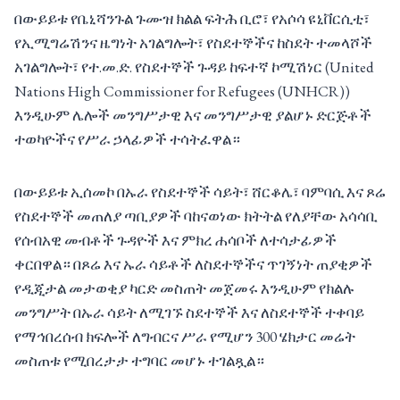
በውይይቱ የቤኒሻንጉል ጉሙዝ ክልል ፍትሕ ቢሮ፣ የአሶሳ ዩኒቨርሲቲ፣
የኢሚግሬሽንና ዜግነት አገልግሎት፣ የስደተኞችና ከስደት ተመላሾች
አገልግሎት፣ የተ.መ.ድ. የስደተኞች ጉዳይ ከፍተኛ ኮሚሽነር (United
Nations High Commissioner for Refugees (UNHCR))
እንዲሁም ሌሎች መንግሥታዊ እና መንግሥታዊ ያልሆኑ ድርጅቶች
ተወካዮችና የሥራ ኃላፊዎች ተሳትፈዋል።
በውይይቱ ኢሰመኮ በኡራ የስደተኞች ሳይት፣ ሸርቆሌ፣ ባምባሲ እና ጾሬ
የስደተኞች መጠለያ ጣቢያዎች ባከናወነው ክትትል የለያቸው አሳሳቢ
የሰብአዊ መብቶች ጉዳዮች እና ምክረ ሐሳቦች ለተሳታፊዎች
ቀርበዋል። በጾሬ እና ኡራ ሳይቶች ለስደተኞችና ጥገኝነት ጠያቂዎች
የዲጂታል መታወቂያ ካርድ መስጠት መጀመሩ እንዲሁም የክልሉ
መንግሥት በኡራ ሳይት ለሚገኙ ስደተኞች እና ለስደተኞች ተቀባይ
የማኅበረሰብ ክፍሎች ለግብርና ሥራ የሚሆን 300 ሄክታር መሬት
መስጠቱ የሚበረታታ ተግባር መሆኑ ተገልጿል።