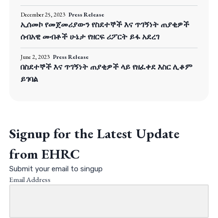
December 25, 2023
Press Release
ኢሰመኮ የመጀመሪያውን የስደተኞች እና ጥገኝነት ጠያቂዎች
ሰብአዊ መብቶች ሁኔታ የዘርፍ ሪፖርት ይፋ አደረገ
June 2, 2023
Press Release
በስደተኞች እና ጥገኝነት ጠያቂዎች ላይ የዘፈቀደ እስር ሊቆም
ይገባል
Signup for the Latest Update
from EHRC
Submit your email to singup
Email Address