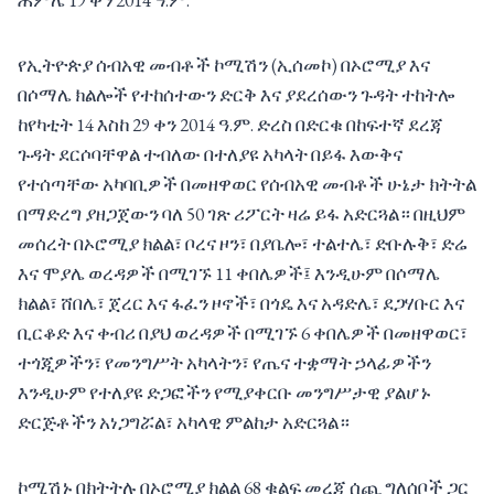
ሐምሌ 19 ቀን 2014 ዓ.ም.
የኢትዮጵያ ሰብአዊ መብቶች ኮሚሽን (ኢሰመኮ) በኦሮሚያ እና
በሶማሌ ክልሎች የተከሰተውን ድርቅ እና ያደረሰውን ጉዳት ተከትሎ
ከየካቲት 14 እስከ 29 ቀን 2014 ዓ.ም. ድረስ በድርቁ በከፍተኛ ደረጃ
ጉዳት ደርሶባቸዋል ተብለው በተለያዩ አካላት በይፋ እውቅና
የተሰጣቸው አካባቢዎች በመዘዋወር የሰብአዊ መብቶች ሁኔታ ክትትል
በማድረግ ያዘጋጀውን ባለ 50 ገጽ ሪፖርት ዛሬ ይፋ አድርጓል። በዚህም
መሰረት በኦሮሚያ ክልል፣ ቦረና ዞን፣ በያቤሎ፣ ተልተሌ፣ ድቡሉቅ፣ ድሬ
እና ሞያሌ ወረዳዎች በሚገኙ 11 ቀበሌዎች፤ እንዲሁም በሶማሌ
ክልል፣ ሸበሌ፣ ጀረር እና ፋፈን ዞኖች፣ በጎዴ እና አዳድሌ፣ ደጋሃቡር እና
ቢርቆድ እና ቀብሪ በያህ ወረዳዎች በሚገኙ 6 ቀበሌዎች በመዘዋወር፣
ተጎጂዎችን፣ የመንግሥት አካላትን፣ የጤና ተቋማት ኃላፊዎችን
እንዲሁም የተለያዩ ድጋፎችን የሚያቀርቡ መንግሥታዊ ያልሆኑ
ድርጅቶችን አነጋግሯል፣ አካላዊ ምልከታ አድርጓል።
ኮሚሽኑ በክትትሉ በኦሮሚያ ክልል 68 ቁልፍ መረጃ ሰጪ ግለሰቦች ጋር