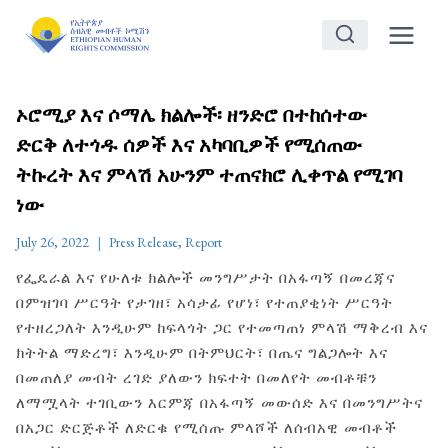
Skip
to
content
ኦሮሚያ እና ሶማሌ ክልሎች፡ ዘንድሮ በተከሰተው
ድርቅ ለተጎዱ ሰዎች እና አካባቢዎች የሚሰጠው
ትኩረት እና ምላሽ አሁንም ተጠናክሮ ሊቀጥል የሚገባ
ነው
July 26, 2022
Press Release
,
Report
የፌዴራል እና የሁለቱ ክልሎች መንግሥታት በአፋጣኝ በመረጃና
በምዝገባ ሥርዓት የታገዘ፣ አሳታፊ የሆነ፣ የተጠያቂነት ሥርዓት
የተዘረጋለት እንዲሁም ከፍላጎት ጋር የተመጣጠነ ምላሽ ማቅረብ እና
ክትትል ማድረግ፣ እንዲሁም በትምህርት፣ በጤና ግልጋሎት እና
በመጠለያ መብት ረገድ ያለውን ክፍተት በመለየት መብቶቹን
ለማሟላት ተገቢውን እርምጃ በአፋጣኝ መውሰድ እና በመንግሥትና
በአጋር ድርጅቶች ለድርቁ የሚሰጡ ምላሾች ለሰብአዊ መብቶች