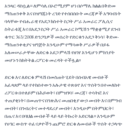
አንጻር ዳስሷል። ለምሳሌ በኦሮሚያም ሆነ በሶማሌ ክልል በቅድመ
ማስጠንቀቅ እና በዝግጁነት ረገድ የተሰበሰቡት መረጃዎች አግባብነት
ባላቸው የብሔራዊ የአደጋ ክስተት ስጋት ሥራ አመራር ፖሊሲና
ስትራቴጂ እና በአደጋ ስጋት ሥራ አመራር ኮሚሽን ማቋቋሚያ ደንብ
ቁጥር 363/2008 ድንጋጌዎች መሰረት የድርቁን አደጋ ቅነሳ፣ ቅድመ-
ማስጠንቀቂያና ዝግጅት እንዲሁም የማሳወቅ ሥራዎች በይፋ
አለመሠራታቸው ለድርቁ አደጋ ምላሽ የዘገየ እንዲሆን ምክንያት
መሆኑን ከክትትል ሪፖርቱ መረዳት ተችሏል፡፡
ድርቁ እና ለድርቁ ምላሽ በመስጠት ሂደት በሰብአዊ መብቶች
አፈጻጸም ላይ የተከሰተውን አሉታዊ ተጽዕኖ እና ጥሰትን በተመለከተ
ሪፖርቱ በተለይም በሕይወት፣ በምዝገባ፣ መረጃ፣ ተሳትፎ እና
ተጠያቂነት፣ በመጠጥና በንጽሕና መጠበቂያ ውኃ መብት እና በምግብ
መብት፣ በንብረትና መተዳደሪያ መብት፣ እንዲሁም በትምህርት፣
በጤና እና በባህል መብቶች ላይ ላይ ትኩረት አድርጓል። እንዲሁም
የሀገር ውስጥ ተፈናቃዮችን ጨምሮ ድርቁ ለመብቶች ጥሰት ተጋላጭ