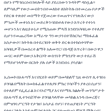
በሆኑ የማኅበረሰብ ክፍሎች ላይ ያደረሰውን ጉዳትም ዳስሷል።
ለምሳሌም የውኃ መብትን በተመለከተ ለክትትሉ በተመረጡ ቦታዎች
የድርቁ ተጽዕኖ መሰማት የጀመረው የመጠጥና የንጽሕና ውኃ
ምንጮች መቀነስ እና መድረቅን ባስከተለ የውኃ እጥረት የተነሳ
መሆኑን እና ለዚህ ሁኔታ የሚሰጠው ምላሽ እንደየአካባቢው የተለያየ
ሲሆን የመጨረሻው አማራጭ ግን ውኃን በተሽከርካሪ ማከፋፈል
አስታውሶ፣ ክትትሉ በተደረገበት ወቅት ድርቁ በተከሰተባቸው
አካባቢዎች በመሰረተ ልማት አለመኖር፣ በነዳጅ እጥረት፣ በውኃ ዋጋ
መናር ወይም በውኃ አቅርቦት ውስንነት ምክንያት ውኃ ተደራሽ
የማይሆንላቸው በርከት ያሉ ሰዎች እንደነበሩ ያሳያል፡፡
ኢሰመኮ በአፋጣኝ እና በሂደት ወይም በመካከለኛ ጊዜ ውስጥ ሊተገበሩ
ይገባል በማለት በመከፋፈል የተለያዩ ምክረ ሃሳቦችን ያቀረበ ሲሆን፣
በተለይም የፌዴራል እና የኦሮሚያ እና የሶማሌ ክልሎች መንግሥታት
በአፋጣኝ ሊተገብሯቸው ይገባል ካላቸው መካከል አንዱ በመረጃና
በምዝገባ ሥርዓት የታገዘ፣ አሳታፊ የሆነ፣ የተጠያቂነት ሥርዓት
የተዘረጋለት እንዲሁም ከፍላጎት ጋር የተመጣጠነ ምላሽ ማቅረብ፣