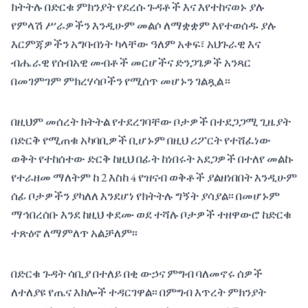
ክትትሉ በድርቁ ምክንያት የደረሱ ጉዳቶች እና እየተከናወኑ ያሉ
የምላሽ ሥራዎችን እንዲሁም መልሶ ለማቋቋም እየተወሰዱ ያሉ
እርምጃዎችን አግባብነት ካላቸው ዓለም አቀፍ፣ አህጉራዊ እና
ብሔራዊ የሰብአዊ መብቶች መርሆችና ድንጋጌዎች አንጻር
በመገምገም ምክረሃሳቦችን የሚሰጥ መሆኑን ገልጿል።
በዚህም መሰረት ክትትል የተደረገባቸው ቦታዎች በተደጋጋሚ ጊዜያት
በድርቅ የሚጠቁ አካባቢዎች ቢሆኑም በዚህ ሪፖርት የተሸፈነው
ወቅት የተከሰተው ድርቅ ከዚህ በፊት ከነበሩት አደጋዎች በተለየ መልኩ
የተራዘመ ማለትም ከ 2 እስከ 4 የዝናብ ወቅቶች ያልዘነበበት እንዲሁም
ሰፊ ቦታዎችን ያካለለ እንደሆነ የክትትሉ ግኝት ያሳያል፡፡ በመሆኑም
ማኅበረሰቡ እንደ ከዚህ ቀደሙ ወደ ተሻሉ ቦታዎች ተዘዋውሮ ከድርቁ
ተጽዕኖ ለማምለጥ አልቻለም፡፡
በድርቁ ጉዳት ሳቢያ በተለይ በቂ ውኃና ምግብ ባለመኖሩ ሰዎች
ለተለያዩ የጤና እክሎች ተዳርገዋል፡፡ በምግብ እጥረት ምክንያት