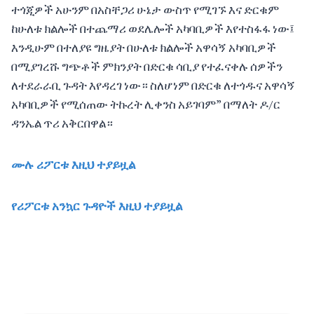
ተጎጂዎች አሁንም በአስቸጋሪ ሁኔታ ውስጥ የሚገኙ እና ድርቁም
ከሁለቱ ክልሎች በተጨማሪ ወደሌሎች አካባቢዎች እየተስፋፋ ነው፤
እንዲሁም በተለያዩ ግዜያት በሁለቱ ክልሎች አዋሳኝ አካባቢዎች
በሚያገረሹ ግጭቶች ምክንያት በድርቁ ሳቢያ የተፈናቀሉ ሰዎችን
ለተደራራቢ ጉዳት እየዳረገ ነው። ስለሆነም በድርቁ ለተጎዱና አዋሳኝ
አካባቢዎች የሚሰጠው ትኩረት ሊቀንስ አይገባም” በማለት ዶ/ር
ዳንኤል ጥሪ አቅርበዋል።
ሙሉ ሪፖርቱ እዚህ ተያይዟል
የሪፖርቱ አንኳር ጉዳዮች እዚህ ተያይዟል