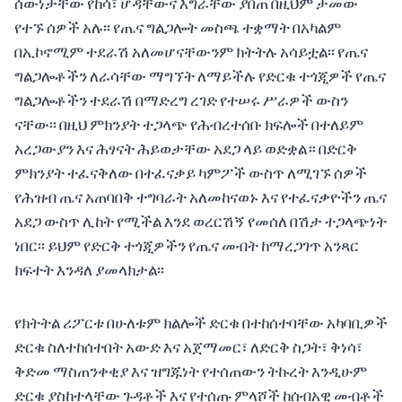
ሰውነታቸው የከሳ፣ ሆዳቸውና እግራቸው ያበጠ በዚህም ታመው
የተኙ ሰዎች አሉ፡፡ የጤና ግልጋሎት መስጫ ተቋማት በአካልም
በኢኮኖሚም ተደራሽ አለመሆናቸውንም ክትትሉ አሳይቷል፡፡ የጤና
ግልጋሎቶችን ለራሳቸው ማግኘት ለማይችሉ የድርቁ ተጎጂዎች የጤና
ግልጋሎቶችን ተደራሽ በማድረግ ረገድ የተሠሩ ሥራዎች ውስን
ናቸው፡፡ በዚህ ምክንያት ተጋላጭ የሕብረተሰቡ ክፍሎች በተለይም
አረጋውያን እና ሕፃናት ሕይወታቸው አደጋ ላይ ወድቋል። በድርቅ
ምክንያት ተፈናቅለው በተፈናቃይ ካምፖች ውስጥ ለሚገኙ ሰዎች
የሕዝብ ጤና አጠባበቅ ተግባራት አለመከናወኑ እና የተፈናቃዮችን ጤና
አደጋ ውስጥ ሊከት የሚችል እንደ ወረርሽኝ የመሰለ በሽታ ተጋላጭነት
ነበር፡፡ ይህም የድርቅ ተጎጂዎችን የጤና መብት ከማረጋገጥ አንጻር
ክፍተት እንዳለ ያመላክታል፡፡
የክትትል ሪፖርቱ በሁለቱም ክልሎች ድርቁ በተከሰተባቸው አካባቢዎች
ድርቁ ስለተከሰተበት አውድ እና አጀማመር፣ ለድርቅ ስጋት፣ ቅነሳ፣
ቅድመ ማስጠንቀቂያ እና ዝግጁነት የተሰጠውን ትኩረት እንዲሁም
ድርቁ ያስከተላቸው ጉዳቶች እና የተሰጡ ምላሾች ከሰብአዊ መብቶች