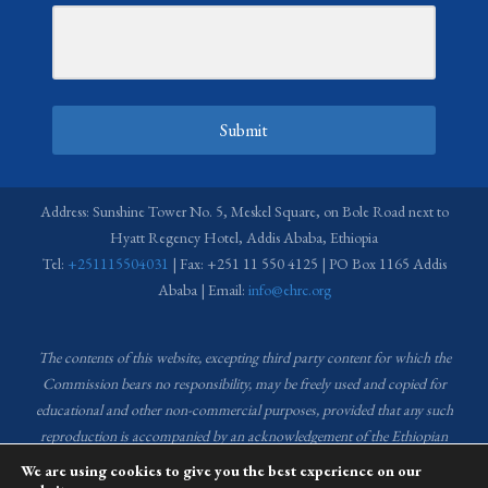
Submit
Address: Sunshine Tower No. 5, Meskel Square, on Bole Road next to
Hyatt Regency Hotel, Addis Ababa, Ethiopia
Tel:
+251115504031
| Fax: +251 11 550 4125 | PO Box 1165 Addis
Ababa | Email:
info@ehrc.org
The contents of this website, excepting third party content for which the
Commission bears no responsibility,
may be freely used and copied for
educational and other non-commercial purposes, provided that any such
reproduction is accompanied by an acknowledgement of the Ethiopian
Human Rights Commission (EHRC).
Source of images used in the content
We are using cookies to give you the best experience on our