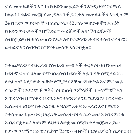
ቃለ-መጠይቆችን እና 15 የቡድን ውይይቶችን እንዲሁም በሶማሌ
ክልል 14 ቁልፍ መረጃ ሰጪ ግለሰቦች ጋር ቃለ መጠይቆችን እንዲሁም
24 የቡድን ውይይቶችን በአጠቃላይ 82 ቃለ-መጠይቆችን እና 39
የቡድን ውይይቶችን በማድረግ መረጃዎች እና ማስረጃዎች
ሰብስቧል፡፡ በተቻለ መጠን የጾታ እና የተጋላጭ ሕብረተሰብ ተሳትፎ፣
ውክልና እና ስብጥር ከግምት ውስጥ አስገብቷል።
በተጨማሪም ብሔራዊ የሰብአዊ መብቶች ተቋማት ይህን መሰል
ከፍተኛ ቁጥር ባለው የማኅበረሰብ ክፍሎች ላይ ጉዳት በሚያደርሱ
የተፈጥሮ አደጋዎች ወቅት የሚያደርጓቸው የክትትል እና ምርመራ
ሥራዎች በአደጋዎቹ ወቅት የተሰጡትን ምላሾች በመገምገም እና
ምክረ ሃሳብ በማቅረብ ረገድ አስተዋጽዖ እንደሚያደርጉ ያስረዳው
ኢሰመኮ፣ ይህም ክትትል በዚሁ ዓለም አቀፍ አሠራር እና ኮሚሽኑ
በተሰጠው ስልጣንና ኃላፊነት መሰረት የተከናወነ መሆኑን በሪፖርቱ
አብራርቷል። ስለሆነም ይህንን ለተቋሙ በዓይነቱ የመጀመሪያው
የሆነውን የማኅበራዊና ኢኮኖሚያዊ መብቶች ዘርፍ ሪፖርት ሲያቀርብ