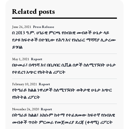
Related posts
June 26, 2021
Press Release
በ 2013 ዓ.ም. ሀገራዊ ምርጫ የሰብአዊ መብቶች ሁኔታ ላይ
የታዩ ክፍተቶች በተገቢው የሕግ እና የአሰራር ማሻሻያ ሊታረሙ
ይገባል
May 1, 2021
Report
በሁመራ፣ በዳንሻ እና በቢሶበር ሲቪል ሰዎች ስለሚገኙበት ሁኔታ
የተደረገ አጭር የክትትል ሪፖርት
February 10, 2021
Report
የትግራይ ክልል ነዋሪዎች ስለሚገኙበት ወቅታዊ ሁኔታ አጭር
የክትትል ሪፖርት
November 24, 2020
Report
በትግራይ ክልል፣ አክሱም ከተማ የተፈጸመው ከፍተኛ የሰብአዊ
መብቶች ጥሰት ምርመራ የመጀመሪያ ደረጃ (ቀዳሚ) ሪፖርት