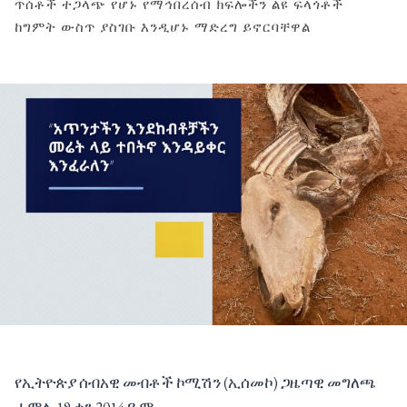
ጥሰቶች ተጋላጭ የሆኑ የማኅበረሰብ ክፍሎችን ልዩ ፍላጎቶች
ከግምት ውስጥ ያስገቡ እንዲሆኑ ማድረግ ይኖርባቸዋል
የኢትዮጵያ ሰብአዊ መብቶች ኮሚሽን (ኢሰመኮ) ጋዜጣዊ መግለጫ