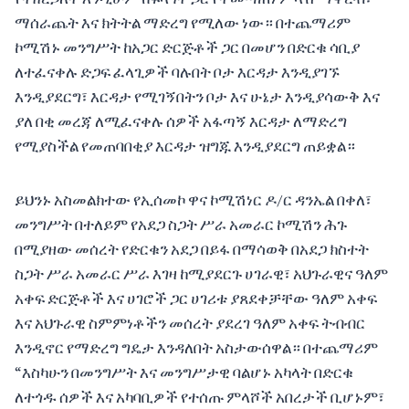
ማሰራጨት እና ክትትል ማድረግ የሚለው ነው። በተጨማሪም
ኮሚሽኑ መንግሥት ከአጋር ድርጅቶች ጋር በመሆን በድርቁ ሳቢያ
ለተፈናቀሉ ድጋፍ ፈላጊዎች ባሉበት ቦታ እርዳታ እንዲያገኙ
እንዲያደርግ፣ እርዳታ የሚገኝበትን ቦታ እና ሁኔታ እንዲያሳውቅ እና
ያለ በቂ መረጃ ለሚፈናቀሉ ሰዎች አፋጣኝ እርዳታ ለማድረግ
የሚያስችል የመጠባበቂያ እርዳታ ዝግጁ እንዲያደርግ ጠይቋል።
ይህንኑ አስመልክተው የኢሰመኮ ዋና ኮሚሽነር ዶ/ር ዳንኤል በቀለ፣
መንግሥት በተለይም የአደጋ ስጋት ሥራ አመራር ኮሚሽን ሕጉ
በሚያዘው መሰረት የድርቁን አደጋ በይፋ በማሳወቅ በአደጋ ክስተት
ስጋት ሥራ አመራር ሥራ እገዛ ከሚያደርጉ ሀገራዊ፣ አህጉራዊና ዓለም
አቀፍ ድርጅቶች እና ሀገሮች ጋር ሀገሪቱ ያጸደቀቻቸው ዓለም አቀፍ
እና አህጉራዊ ስምምነቶችን መሰረት ያደረገ ዓለም አቀፍ ትብብር
እንዲኖር የማድረግ ግዴታ እንዳለበት አስታውሰዋል። በተጨማሪም
“እስካሁን በመንግሥት እና መንግሥታዊ ባልሆኑ አካላት በድርቁ
ለተጎዱ ሰዎች እና አካባቢዎች የተሰጡ ምላሾች አበረታች ቢሆኑም፣