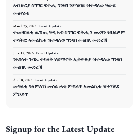
ኣብ ዙርያ ስግግር ፍትሒ ግንዛበ ንምዕባይ ዝተዳለወ ዓውደ
መፅናዕቲ
March 25, 2026
Event Update
ተመዛበልቲ ዉሽጢ ዓዲ ኣብ ስግግር ፍትሒን መረፃን ዝህልዎም
ተሳትፎ ኣመልኪቱ ዝተዳለወ ግንዛበ መዕበዪ መድረኽ
June 18, 2026
Event Update
ንኣባላት ጉባኤ ትካላት ሃይማኖት ኢትዮጵያ ዝተዳለወ ግንዛበ
መዕበዪ መድረኽ
April 8, 2026
Event Update
መዓልቲ ዓለምለኸ መሰል ሓቂ ምፍላጥ ኣመልኪቱ ዝተኻየደ
ምይይጥ
Signup for the Latest Update