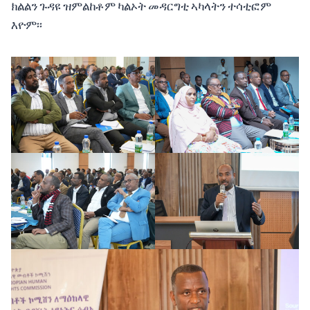
ክልልን ጉዳዩ ዝምልከቶም ካልኦት መዳርግቲ ኣካላትን ተሳቲፎም
እዮም፡፡