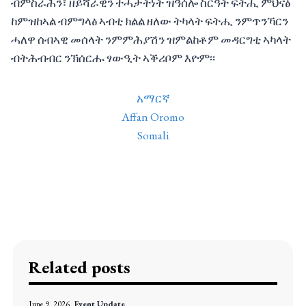
ብምስራሕን፣ ዘይሻራዊን ተሓታትነት ዝዓሰሎ ስርዓት ፍትሒ ምህናፅ
ከምዝከኣል ብምግላፅ ኣብቲ ክልል ዘለው ትካላት ፍትሒ ንምጥንኻርን
ሓለዋ ሰብኣዊ መሰላት ንምምሕያሽን ዝምልከቶም መዳርግቲ ኣካላት
ብትሕብብር ንኽሰርሑ ፃውዒት ኣቕሪቦም እዮም፡፡
አማርኛ
Affan Oromo
Somali
Related posts
June 9, 2026
Event Update