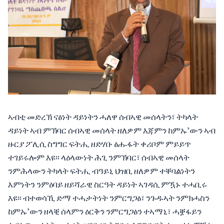
ኣብቲ መድረኽ ናፅነት ዳይነትን ሓለዋ ሰብኣዊ መሰላትን፣ ትካላት
ዳይነት ኣብ ምኽባር ሰብኣዊ መሰላት ዘለዎም እጃምን ከምኡ’ውን ኣብ
ዙርያ ፖሊሲ ስግግር ፍትሒ ዘድሃቡ ፅሑፋት ቀሪቦም ምይይጥ
ተገይሩሎም እዩ፡፡ ላዕላውነት ሕጊ ንምኽባር፣ ሰብኣዊ መሰላት
ንምሕላውን ትካላት ፍትሒ ብዓይኒ ህዝቢ ዘለዎም ተቐባልነትን
እምነትን ንምዕባይ ዘይሻራዊ ስርዓት ዳይነት ኣገዳሲ ምዃኑ ተሓቢሩ
እዩ፡፡ ብተወሳኺ ድማ ተሓታትነት ንምርግጋፅ፣ ንጉዱኣት ንምክሓስን
ከምኡ’ውን ዘላቒ ሰላምን ዕርቅን ንምርግጋፅን ተኣማኒ፣ ሓቛፋይን