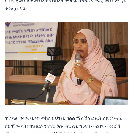
ሰብኣዊ መሰላት መሰረት ዝገበረን ትግበራ ስግግር ፍትሒ ወሳኒ ምዃኑ
ተገሊፁ እዩ፡፡
ዋና ኣፈ ጉባኤ ባይቶ ወከልቲ ህዝቢ ክልል ማእኸላዊ ኢትዮጵያ ፋጤ
ስርሞሎ ኣብ ዝገበርኦ ንግግር ኮሰመኢ እቲ ግንዛበ መዕበዪ መድረኽ