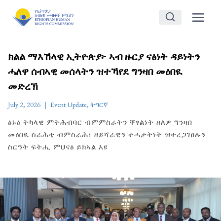
Skip
to
content
ክልል ማእኸላዊ ኢትዮጵያ፦ ኣብ ዙርያ ናፅነት ዳይነትን
ሓለዋ ሰብኣዊ መሰላትን ዝተኻየደ ግንዛበ መዕበዪ
መድረኽ
July 2, 2026
Event Update
,
ትግርኛ
ፅኑዕ ትካላዊ ምትሕብባር ብምምስራትን ቐፃልነት ዘለዎ ግንዛበ
መዕበዪ ስራሕቲ ብምስራሕ፣ ዘይሻራዊን ተሓታትነት ዝተረጋገፀሉን
ስርዓት ፍትሒ ምህናፅ ይክኣል እዩ