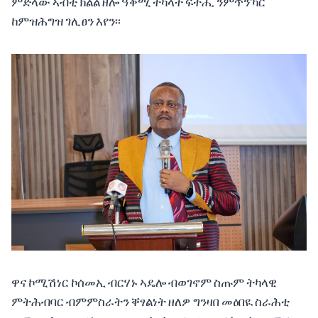
ምድላው ኣብቲ ክልል ዘሎ ዓቕሚ ትካላት ፍትሒ ንምጥንኻር
ከምዝሕግዝ ገሊፀን እየን፡፡
ዋና ኮሚሽነር ኮሰመኢ ብርሃኑ ኣዴሎ ብወገኖም ስጡም ትካላዊ
ምትሕብባር ብምምስራትን ቐፃልነት ዘለዎ ግንዛበ መዕበዪ ስራሕቲ