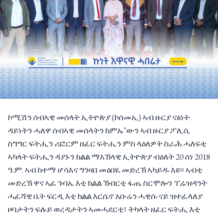
ኮሚሽን ሰብኣዊ መሰላት ኢትዮጵያ (ኮሰመኢ) ኣብ ዙርያ ናፅነት
ዳይነትን ሓለዋ ሰብኣዊ መሰላትን ከምኡ’ውን ኣብ ዙርያ ፖሊሲ
ስግግር ፍትሒን ሪፎርም ዘፈር ፍትሒን ምስ ላዕለዎት ስራሕ ሓለፍቲ
ኣካላት ፍትሒን ዳያኑን ክልል ማእኸላዊ ኢትዮጵያ ብዕለት 20 ሰነ 2018
ዓ.ም. ኣብ ከተማ ሆሳእና ግንዛበ መዕበዪ መድረኽ ኣካይዱ እዩ፡፡ ኣብቲ
መድረኽ ዋና ኣፈ ጉባኤ እቲ ክልል ኽብርቲ ፋጤ ስርሞሎን ፕሬዝዳንት
ሓፈሻዊ ቤት ፍርዲ እቲ ክልል እርሴኖ አቡሬን ሓዊሱ ናይ ዝተፈላለያ
ዞባታትን ፍሉይ ወረዳታትን ኣመሓደርቲ፣ ትካላት ዘፈር ፍትሒ እቲ