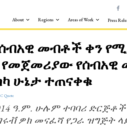
About
Regions
Areas of Work
Press Rele
የሰብአዊ መብቶች ቀን የሚ
 የመጀመሪያው የሰብአዊ
ሳካ ሁኔታ ተጠናቀቁ
C Quote
014 ዓ.ም. ሁሉም ተባባሪ ድርጅቶች
ሩቭ ዎክ መናፈሻ የጋራ ዝግጅት ላ