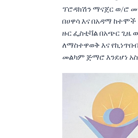
ፕሮዳክሽን ማናጀር ወ/ሮ 
በሀዋሳ እና በአዳማ ከተሞች
ዙር ፌስቲቫል በአጭር ጊዜ 
ለማስተዋወቅ እና የኪነጥበብ
መልካም ጅማሮ እንደሆነ አ