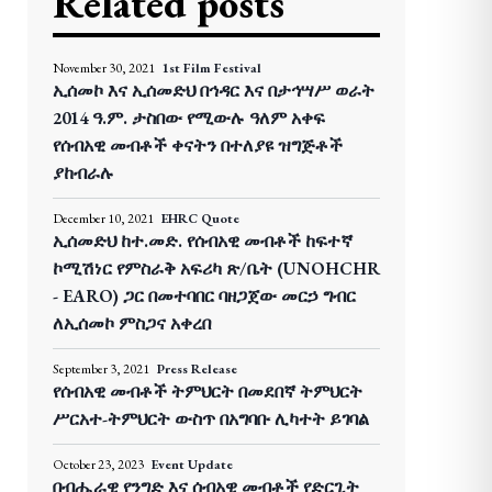
Related posts
November 30, 2021
1st Film Festival
ኢሰመኮ እና ኢሰመድህ በኅዳር እና በታኅሣሥ ወራት
2014 ዓ.ም. ታስበው የሚውሉ ዓለም አቀፍ
የሰብአዊ መብቶች ቀናትን በተለያዩ ዝግጅቶች
ያከብራሉ
December 10, 2021
EHRC Quote
ኢሰመድህ ከተ.መድ. የሰብአዊ መብቶች ከፍተኛ
ኮሚሽነር የምስራቅ አፍሪካ ጽ/ቤት (UNOHCHR
- EARO) ጋር በመተባበር ባዘጋጀው መርኃ ግብር
ለኢሰመኮ ምስጋና አቀረበ
September 3, 2021
Press Release
የሰብአዊ መብቶች ትምህርት በመደበኛ ትምህርት
ሥርአተ-ትምህርት ውስጥ በአግባቡ ሊካተት ይገባል
October 23, 2023
Event Update
በብሔራዊ የንግድ እና ሰብአዊ መብቶች የድርጊት