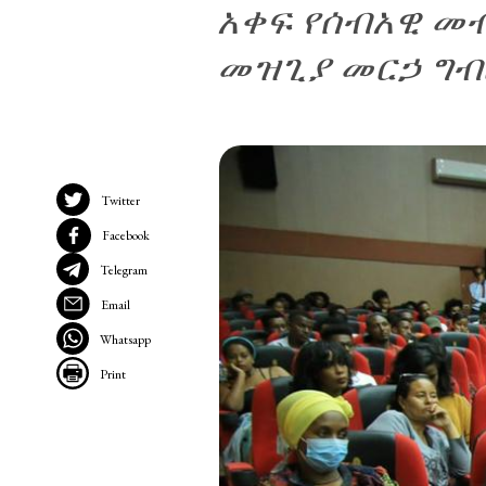
አቀፍ የሰብአዊ መ
መዝጊያ መርኃ ግብ
Twitter
Facebook
Telegram
Email
Whatsapp
Print