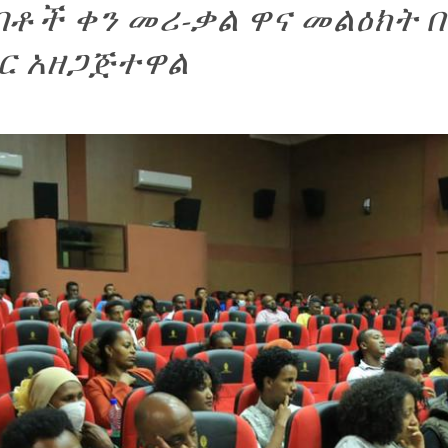
ብቶች ቀን መሪ-ቃል ዋና መልዕክት
ር አዘጋጅተዋል