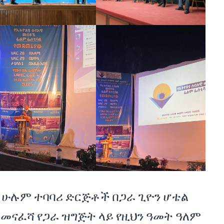
ም. ሁሉም ተባባሪ ድርጅቶች በጋራ ጊዮን ሆቴል
 መናፈሻ የጋራ ዝግጅት ላይ የዚህን ዓመት ዓለም