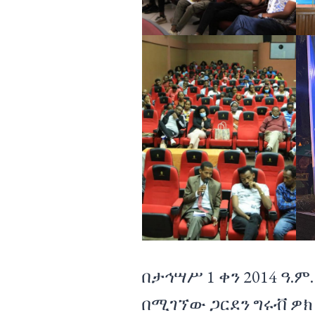
በታኅሣሥ 1 ቀን 2014 ዓ.
በሚገኘው ጋርደን ግሩቭ ዎክ