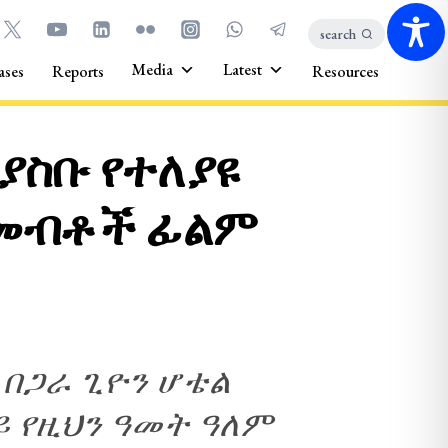
search
Media
Latest
ases
Reports
Resources
ያስቡ የተለያዩ
 መብቶች ፊልም
 በጋራ ጊዮን ሆቴል
ይ የዚህን ዓመት ዓለም