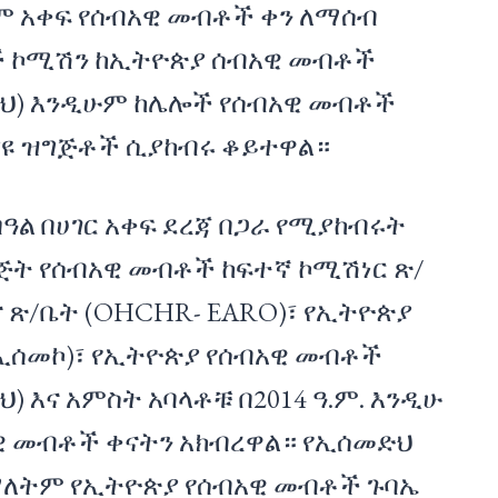
ም አቀፍ የሰብአዊ መብቶች ቀን ለማሰብ
 ኮሚሽን ከኢትዮጵያ ሰብአዊ መብቶች
ህ) እንዲሁም ከሌሎች የሰብአዊ መብቶች
ያዩ ዝግጅቶች ሲያከብሩ ቆይተዋል።
 በዓል በሀገር አቀፍ ደረጃ በጋራ የሚያከብሩት
ጅት የሰብአዊ መብቶች ከፍተኛ ኮሚሽነር ጽ/
 ጽ/ቤት (OHCHR- EARO)፣ የኢትዮጵያ
ኢሰመኮ)፣ የኢትዮጵያ የሰብአዊ መብቶች
 እና አምስት አባላቶቹ በ2014 ዓ.ም. እንዲሁ
ዊ መብቶች ቀናትን አክብረዋል። የኢሰመድህ
ማለትም የኢትዮጵያ የሰብአዊ መብቶች ጉባኤ