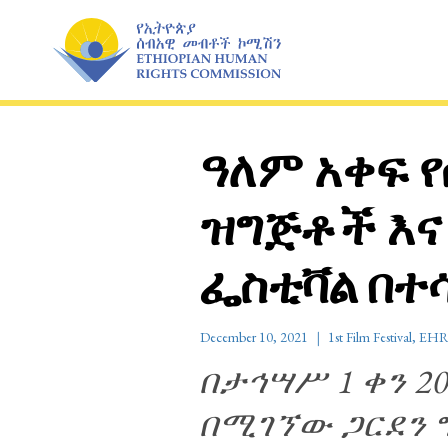
Skip
to
content
ዓለም አቀፍ 
ዝግጅቶች እና
ፌስቲቫል በተ
December 10, 2021
1st Film Festival
,
EHR
በታኅሣሥ 1 ቀን 2
በሚገኘው ጋርደን ግ