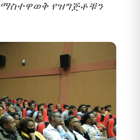
 በማስተዋወቅ የዝግጅቶቹን