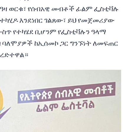
መዓዛ ወርቁ፣ የሰብአዊ መብቶች ፊልም ፌስቲቫሉ
 ተካሂዶ እንደነበር ገልጸው፣ ይህ የመጀመሪያው
ውስጥ የተካሄደ ቢሆንም የፌስቲቫሉን ዓላማ
 ባለሞያዎች ከኢሰመኮ ጋር ግንኙነት ለመፍጠር
ስረድተዋል።