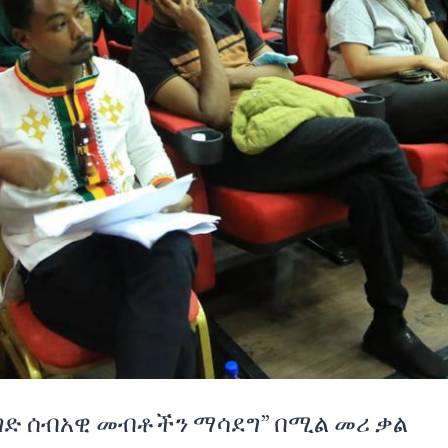
ወገድ ሰብአዊ መብቶችን ማሳደግ” በሚል መሪ ቃል