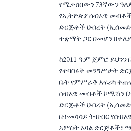
የሚታሰበውን 73ኛውን ዓለ
የኢትዮጵያ ሰብአዊ መብቶች
ድርጅቶች ህብረት (ኢሰመድ
ተቋማት ጋር በመሆን በተለ
ከ2011 ዓ.ም ጀምሮ ይህንን
የተባበሩት መንግሥታት ድር
ቤት የምሥራቅ አፍሪካ ቀጠና
ሰብአዊ መብቶች ኮሚሽን (
ድርጅቶች ህብረት (ኢሰመድህ)
በተመሳሳይ ትብብር የሰብአ
አምስት አባል ድርጅቶች፣ 