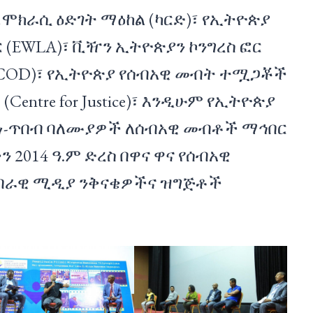
ዴሞክራሲ ዕድገት ማዕከል (ካርድ)፣ የኢትዮጵያ
 (EWLA)፣ ቪዥን ኢትዮጵያን ኮንግረስ ፎር
ECOD)፣ የኢትዮጵያ የሰብአዊ መብት ተሟጋቾች
Centre for Justice)፣ እንዲሁም የኢትዮጵያ
ኪነ-ጥበብ ባለሙያዎች ለሰብአዊ መብቶች ማኅበር
ን 2014 ዓ.ም ድረስ በዋና ዋና የሰብአዊ
በራዊ ሚዲያ ንቅናቄዎችና ዝግጅቶች