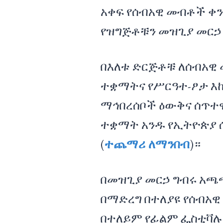
አቀፍ የሰብአዊ መብቶች ቀን
የዝግጅቶቹን መዝጊያ መርኃ
በእለቱ ድርጅቶቹ ለሰብአዊ 
ተቋማትና የሥርዓተ-ፆታ እ
ማኅበረሰቦች ዕውቅና ሰጥተ
ተቋማት አንዱ የኢትዮጵያ ሰ
(
ተጨማሪ ለማንበብ
)።
በመዝጊያ መርኃ ግብሩ አጫ
በማድረግ በተለያዩ የሰብአዊ
በተለይም የፊልም ፌስቲቫሉ