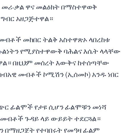
 መሪ-ቃል ዋና መልዕክት በማስተዋወቅ
 ግብር አዘጋጅተዋል።
መብቶች መከበር ትልቅ አስተዋጽኦ ላበረከቱ
ኩልነትን የሚያስተዋውቅ ባሕልና እሴት ላላቸው
ዋል። በዚህም መሰረት እውቅና ከተሰጣቸው
ብአዊ መብቶች ኮሚሽን (ኢሰመኮ) አንዱ ነበር
ጭር ፊልሞች የታዩ ሲሆን ፊልሞቹን መነሻ
 መብቶች ጉዳይ ላይ ውይይት ተደርጓል።
ን በማዘጋጀት የተባበሩት የመዓዛ ፊልም