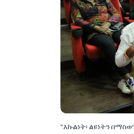
“እኩልነት፡ ልዩነትን በማስ