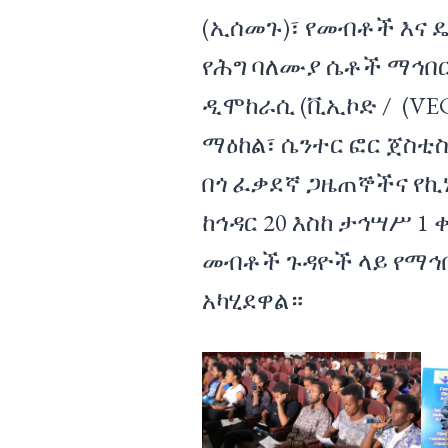
(ኢሰመጉ)፣ የመብቶች እና 
የሕግ ባለሙያ ሴቶች ማኅበር
ዲሞከራሲ (ቪኢኮድ / (V
ማዕከል፣ ሴንተር ፎር ጀስቲስ (
በጎ ፈቃደኛ ጋዜጠኞችና የ
ከኅዳር 20 እስከ ታኅሣሥ 1 ቀ
መብቶች ጉዳዮች ላይ የማኅ
አካሂደዋል።