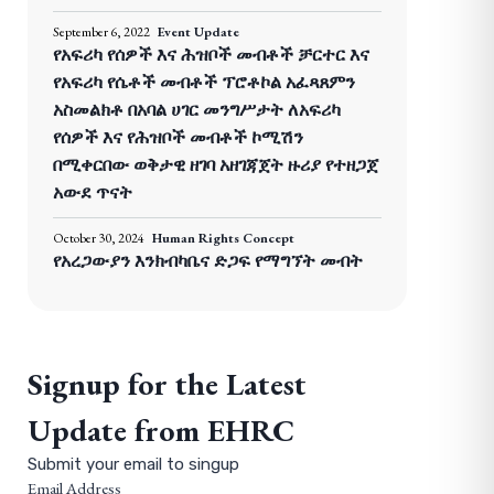
September 6, 2022
Event Update
የአፍሪካ የሰዎች እና ሕዝቦች መብቶች ቻርተር እና
የአፍሪካ የሴቶች መብቶች ፕሮቶኮል አፈጻጸምን
አስመልክቶ በአባል ሀገር መንግሥታት ለአፍሪካ
የሰዎች እና የሕዝቦች መብቶች ኮሚሽን
በሚቀርበው ወቅታዊ ዘገባ አዘገጃጀት ዙሪያ የተዘጋጀ
አውደ ጥናት
October 30, 2024
Human Rights Concept
የአረጋውያን እንክብካቤና ድጋፍ የማግኘት መብት
Signup for the Latest
Update from EHRC
Submit your email to singup
Email Address