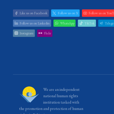
Like us on Facebook
Follow us on X
Follow us on You
Follow us on Linkedin
WhatsApp
TikTok
Teleg
Instagram
Flickr
We are an independent
national human rights
institution tasked with
the promotion and protection of human