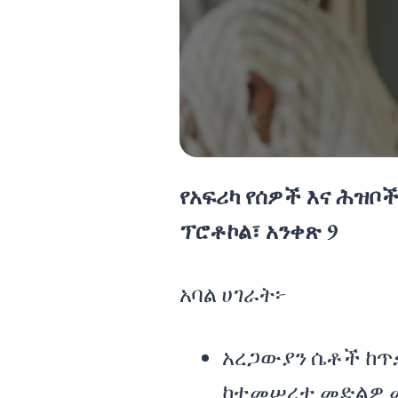
የአፍሪካ የሰዎች እና ሕዝ
ፕሮቶኮል፣ አንቀጽ 9
አባል ሀገራት፦
አረጋውያን ሴቶች ከጥ
ከተመሠረተ መድልዎ 