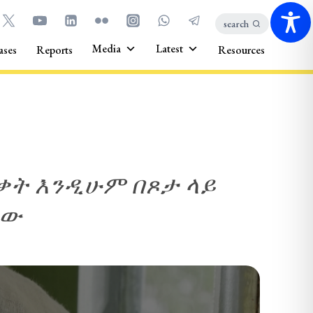
search
Media
Latest
ases
Reports
Resources
ቃት እንዲሁም በጾታ ላይ
ቸው