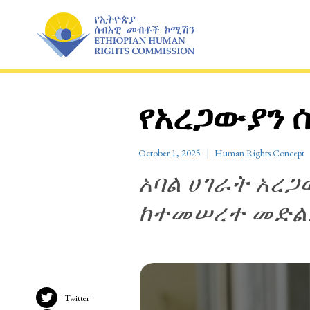
Skip
to
content
የአረጋውያን 
October 1, 2025
Human Rights Concept
አባል ሀገራት አረ
ከተመሠረተ መድል
Twitter