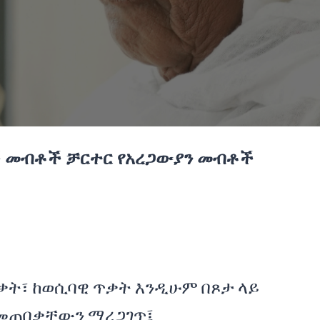
ቦች መብቶች ቻርተር የአረጋውያን መብቶች
ቃት፣ ከወሲባዊ ጥቃት እንዲሁም በጾታ ላይ
መጠበቃቸውን ማረጋገጥ፤