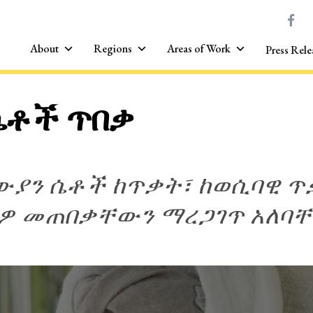
About
Regions
Areas of Work
Press Rele
ሴቶች ጥበቃ
ጋውያን ሴቶች ከጥቃት፣ ከወሲባዊ ጥ
ዎ መጠበቃቸውን ማረጋገጥ አለባ