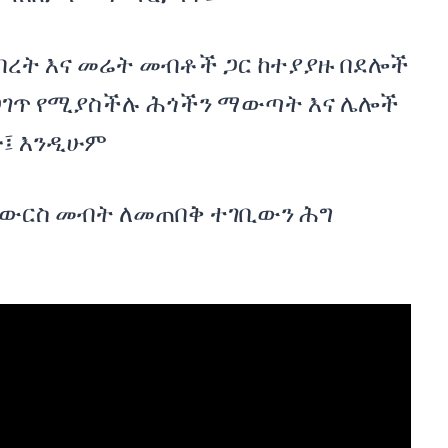
ብረት እና መሬት መብቶች ጋር ከተያያዙ በደሎች
ገጥ የሚያስችሉ ሕጎችን ማውጣት እና ሌሎች
፤ እንዲሁም
የውርስ መብት ለመጠበቅ ተገቢውን ሕግ