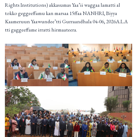
Rights Institutions) akkasumas Yaa’ii waggaa lamatti al
tokko geggeeffamu kan marsaa 15ffaa NANHRI, Biyya
Kaameruun Yaawundee’tti Gurraandhala 04-06, 2026A.L.A
tti gaggeeffame irratti hirmaateera.