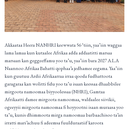
Akkaataa Heera NANHRI keewwata 56 ‘tiin, yaa’iin waggaa
lama lamaa kun kutaalee Afrikaa adda addaatitti marsaa
marsaan kan geggeeffamu yoo ta’u, yaa’iin bara 2027 A.L.A
Naannoo Afrikaa Bahatti qophaa’a jedhamee eegama. Yaa’iin
kun guutuu Ardii Afrikaarraa irraa qooda fudhattoota
garagaraa kan wolitti fidu yoo ta’u isaan keessaa dhaabbilee
mirgoota namoomaa biyyoolessaa (NHRI), Gamtaa
Afrikaatti damee mirgoota namoomaa, waldaalee siivikii,
ogeeyyii mirgoota namoomaa fi hoyyootni isaan muraasa yoo
ta’u, kunis dhimmoota mirga namoomaa barbaachisoo ta’an
irratti mari’achuu fi adeemsa fuulduraatiif karoora