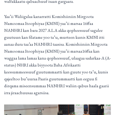
walfakkaatu qabaachuuf isaan gargaara.
Yaa’ii Waliigalaa kanarratti Komishiiniin Mirgoota
Namoomaa Itoophiyaa (KMNI) yaa’ii marsaa 16ffaa
NANHRI kan bara 2027 A.L.A akka qopheessuuf sagalee
guutuun kan filatame yoo ta’u, murteen kunis KMNI itti
aanaa dura taa’aa NANHRI taasisa. Komishiiniin Mirgoota
Namoomaa Itoophiyaa (KMNI) yaa’ii marsaa16ffaa kan
waggaa lama lamaa kana qopheessuuf, ulaagaa sadarkaa-A (A-
status) NHRI akka biyyoota Baha Afrikaatti
keessummeessuuf guutummaatti kan guute yoo ta’u, kunis
qajeeltoo bu’uuraa Paaris guutummaatti kan eeguu fi
dirqama miseensummaa NANHRI waliin qabus haala gaarii
irra jiraachuusaa agarsiisa.