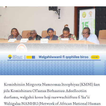
Komishiniin Mirgoota Namoomaa Itoophiyaa (KMNI) kan
jiila Komishinara Ol’aanaa Birhaanuu Adeellootiin
durfamu, walgahii koree hoji raawwachiiftuu fi Yaa’ii
Waliigalaa NANHRI (Network of African National Human