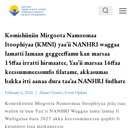
Skip
to
content
Komishiiniin Mirgoota Namoomaa
Itoophiyaa (KMNI) yaa’ii NANHRI waggaa
lamatti lamaan geggeeffamu kan marsaa
15ffaa irratti hirmaatee, Yaa’ii marsaa 16ffaa
keessummeessuufis filatame, akkasumas
bakka itti aanaa dura taa’aa NANHRI fudhate
February 6, 2026
Afaan Oromo
,
Event Update
Komishiiniin Mirgoota Namoomaa Itoophiyaa jiila isaa
waliin ta’uun Yaa’ii NANHRI Waggaa lama lamaa fi
Waliigalaa bara 2027 akka keessummeessu qophii fi
kutannoo isaa mirkaneesse