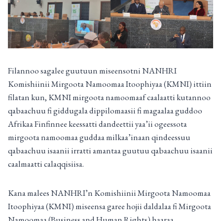
Filannoo sagalee guutuun miseensotni NANHRI
Komishiinii Mirgoota Namoomaa Itoophiyaa (KMNI) ittiin
filatan kun, KMNI mirgoota namoomaaf caalaatti kutannoo
qabaachuu fi giddugala dippilomaasii fi magaalaa guddoo
Afrikaa Finfinnee keessatti dandeettii yaa’ii ogeessota
mirgoota namoomaa guddaa milkaa’inaan qindeessuu
qabaachuu isaanii irratti amantaa guutuu qabaachuu isaanii
caalmaatti calaqqisiisa.
Kana malees NANHRI’n Komishiinii Mirgoota Namoomaa
Itoophiyaa (KMNI) miseensa garee hojii daldalaa fi Mirgoota
Namoomaa (Business and Human Rights) haaraa