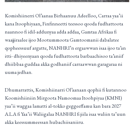
Komishiinerri Ol’aanaa Birhaanuu Adeelloo, Carraa yaa’ii
kana Itoophiyaan, Finfinneetti teessoo qooda fudhattoota
naannoo fi idil-addunyaa adda addaa, Gamtaa Afrikaa fi
waajjiraalee ijoo Mootummoota Gamtoomanii dabalatee
qopheessuuf argatte, NANHRI’n ergaawwan isaa ijoo ta’an
itti- dhiyeenyaan qooda fudhattoota barbaachisoo ta’aniif
dhiibbaa guddaa akka godhaniif carraawwan garagaraa ni
uuma jedhan.
Dhumarrattis, Komishiinarri Ol’aanaan qophii fi kutannoo
Koomishiiniin Mirgoota Namoomaa Itoohpiyaa (KMNI)
yaa’ii waggaa lamatti al-tokko geggeeffamu kan bara 2027
A.L.A fi Yaa’ii Waliigalaa NANHRI fi jiila isaa waliin ta’uun
akka keessummeessan hubachiisaniiru.