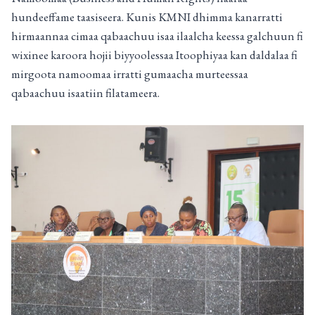
hundeeffame taasiseera. Kunis KMNI dhimma kanarratti
hirmaannaa cimaa qabaachuu isaa ilaalcha keessa galchuun fi
wixinee karoora hojii biyyoolessaa Itoophiyaa kan daldalaa fi
mirgoota namoomaa irratti gumaacha murteessaa
qabaachuu isaatiin filatameera.