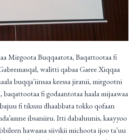
aa Mirgoota Buqqaatota, Baqattootaa fi
Gabremasqal, walitti qabaa Garee Xiqqaa
aala buqqa’iinsaa keessa jiranii, mirgootni
, baqattootaa fi godaantotaa haala mijaawaa
abajuu fi tiksuu dhaabbata tokko qofaan
a’amne ibsaniiru. Itti dabaluunis, kaayyoo
bileen hawaasa siivikii michoota ijoo ta’uu