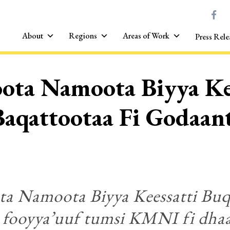
About
Regions
Areas of Work
Press Rele
ota Namoota Biyya Ke
aqattootaa Fi Godaant
a Namoota Biyya Keessatti Buqq
fooyya’uuf tumsi KMNI fi dhaab