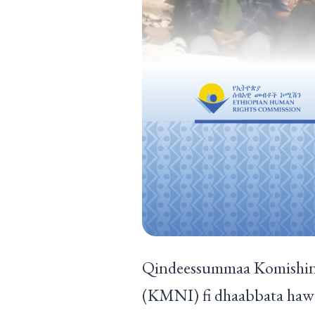
Qindeessummaa Komishin
(KMNI) fi dhaabbata hawaa