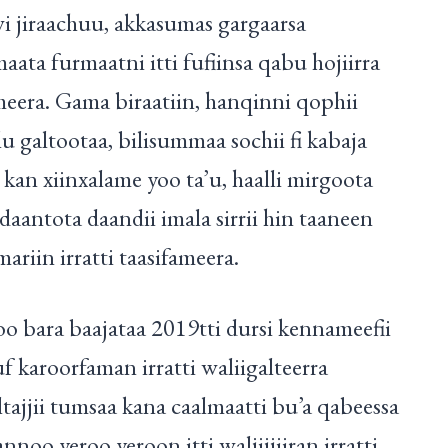
wi jiraachuu, akkasumas gargaarsa
ta furmaatni itti fufiinsa qabu hojiirra
meera. Gama biraatiin, hanqinni qophii
u galtootaa, bilisummaa sochii fi kabaja
kan xiinxalame yoo ta’u, haalli mirgoota
antota daandii imala sirrii hin taaneen
ariin irratti taasifameera.
ijoo bara baajataa 2019tti dursi kennameefii
karoorfaman irratti waliigalteerra
tajjii tumsaa kana caalmaatti bu’a qabeessa
annoo yeroo yeroon itti waljijjiiran irratti