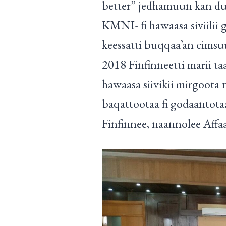
better” jedhamuun kan du
KMNI- fi hawaasa siviilii
keessatti buqqaa’an cimsuu
2018 Finfinneetti marii taa
hawaasa siivikii mirgoota
baqattootaa fi godaantotaa
Finfinnee, naannolee Affaa