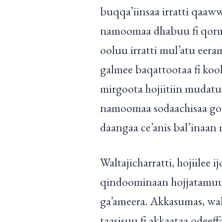
buqqa’iinsaa irratti qaaw
namoomaa dhabuu fi qormaa
ooluu irratti mul’atu eera
galmee baqattootaa fi kool
mirgoota hojiitiin mudatu 
namoomaa sodaachisaa goda
daangaa ce’anis bal’inaan m
Waltajicharratti, hojiilee 
qindoominaan hojjatamuuf 
ga’ameera. Akkasumas, wal
taasisuu fi akkaataa odeeff