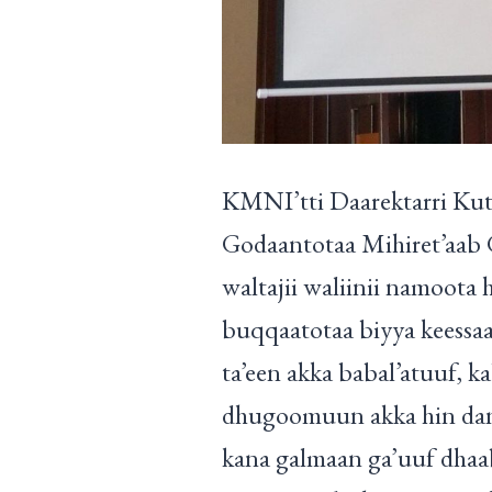
KMNI’tti Daarektarri Kut
Godaantotaa Mihiret’aab 
waltajii waliinii namoota h
buqqaatotaa biyya keessaa
ta’een akka babal’atuuf, k
dhugoomuun akka hin dand
kana galmaan ga’uuf dhaab