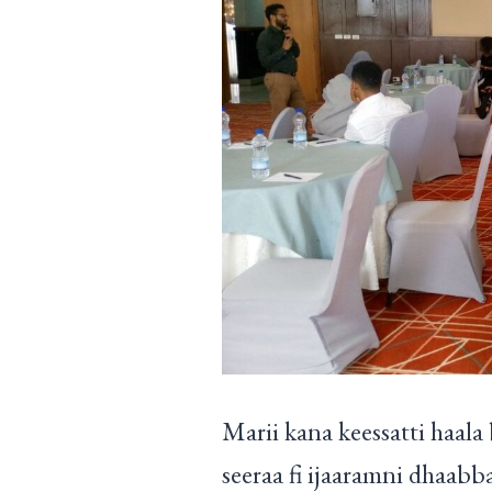
Marii kana keessatti haala
seeraa fi ijaaramni dhaabb