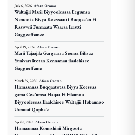
July 6, 2026
Afaan Oromo
Waltajjii Marii Biyyoolessaa Eegumsa
Namoota Biyya Keessaatti Buqqaa’an Fi
Raawwii Furmaata Waaraa Irratti
Gaggeeffamee
April 19, 2026
Afaan Oromo
Marii Tajaajila Gargaarsa Seeraa Bilisaa
Yunivarsiitotan Kennaman ilaalchisee
Gaggeeffame
March 25, 2026
Afaan Oromo
Hirmaannaa Buqqaatotaa Biyya Keessaa
gama Cee’umsa Haqaa Fi Filannoo
Biyyoolessaa Ilaalchisee Waltajjii Hubannoo
Uumuuf Qopha’e
April 6, 2026
Afaan Oromo
Hirmaannaa Komishinii Mirgoota