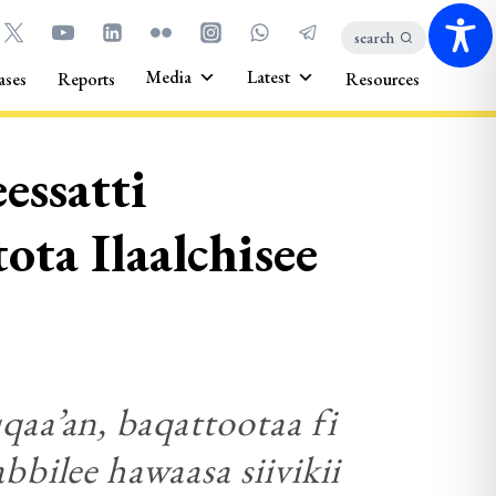
search
Media
Latest
ases
Reports
Resources
essatti
ota Ilaalchisee
aa’an, baqattootaa fi
bilee hawaasa siivikii