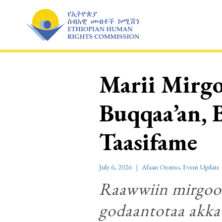
Skip
to
content
Marii Mirgo
Buqqaa’an, B
Taasifame
July 6, 2026
Afaan Oromo
,
Event Update
Raawwiin mirgoot
godaantotaa akka 