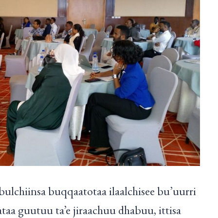
 bulchiinsa buqqaatotaa ilaalchisee bu’uurri
ataa guutuu ta’e jiraachuu dhabuu, ittisa