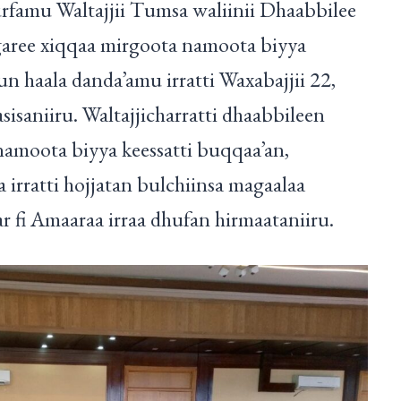
rfamu Waltajjii Tumsa waliinii Dhaabbilee
 garee xiqqaa mirgoota namoota biyya
n haala danda’amu irratti Waxabajjii 22,
sisaniiru. Waltajjicharratti dhaabbileen
 namoota biyya keessatti buqqaa’an,
 irratti hojjatan bulchiinsa magaalaa
r fi Amaaraa irraa dhufan hirmaataniiru.