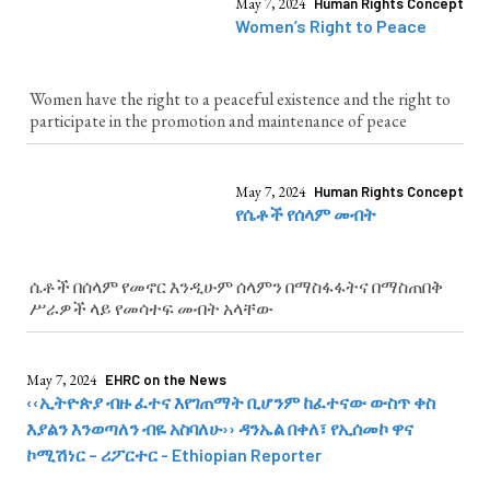
May 7, 2024
Human Rights Concept
Women’s Right to Peace
Women have the right to a peaceful existence and the right to
participate in the promotion and maintenance of peace
May 7, 2024
Human Rights Concept
የሴቶች የሰላም መብት
ሴቶች በሰላም የመኖር እንዲሁም ሰላምን በማስፋፋትና በማስጠበቅ
ሥራዎች ላይ የመሳተፍ መብት አላቸው
May 7, 2024
EHRC on the News
‹‹ኢትዮጵያ ብዙ ፈተና እየገጠማት ቢሆንም ከፈተናው ውስጥ ቀስ
እያልን እንወጣለን ብዬ አስባለሁ›› ዳንኤል በቀለ፣ የኢሰመኮ ዋና
ኮሚሽነር – ሪፖርተር - Ethiopian Reporter