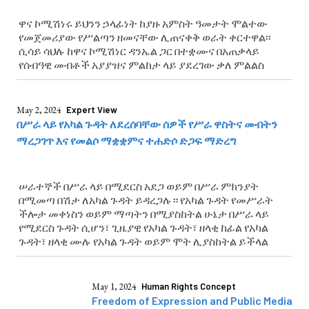
ዋና ኮሚሽነሩ ይህንን ኃላፊነት ከያዙ አምስት ዓመታት ሞልተው
የመጀመሪያው የሥልጣን ዘመናቸው ሊጠናቀቅ ወራት ቀርተዋል፡፡
ሲሳይ ሳህሉ ከዋና ኮሚሽነር ዳንኤል ጋር በተቋሙና በአጠቃላይ
የሰብዓዊ መብቶች አያያዝና ምልከታ ላይ ያደረገው ቃለ ምልልስ
May 2, 2024
Expert View
በሥራ ላይ የአካል ጉዳት ለደረሰባቸው ሰዎች የሥራ ዋስትና መብትን
ማረጋገጥ እና የመልሶ ማቋቋምና ተሐድሶ ድጋፍ ማድረግ
ሠራተኞች በሥራ ላይ በሚደርስ አደጋ ወይም በሥራ ምክንያት
በሚመጣ በሽታ ለአካል ጉዳት ይዳረጋሉ። የአካል ጉዳት የመሥራት
ችሎታ መቀነስን ወይም ማጣትን በሚያስከትል ሁኔታ በሥራ ላይ
የሚደርስ ጉዳት ሲሆን፣ ጊዜያዊ የአካል ጉዳት፣ ዘላቂ ከፊል የአካል
ጉዳት፣ ዘላቂ ሙሉ የአካል ጉዳት ወይም ሞት ሊያስከትል ይችላል
May 1, 2024
Human Rights Concept
Freedom of Expression and Public Media