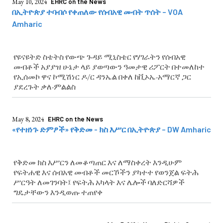
May 10, 2024
EHRC on the News
በኢትዮጵያ ተባብሶ የቀጠለው የሰብአዊ መብት ጥሰት – VOA
Amharic
የዩናዩትድ ስቴትስ የውጭ ጉዳይ ሚኒስቴር የሃገራትን የሰብአዊ
መብቶች አያያዝ ሁኔታ ላይ ያወጣውን ዓመታዊ ሪፖርት በተመለከተ
የኢሰመኮ ዋና ኮሚሽነር ዶ/ር ዳንኤል በቀለ ከቪኦኤ-አማርኛ ጋር
ያደረጉት ቃለ-ምልልስ
May 8, 2024
EHRC on the News
«የተዘነጉ ድምፆች» የቅድመ - ክስ እሥር በኢትዮጵያ – DW Amharic
የቅድመ ክስ እሥርን ለመቆጣጠር እና ለማስቀረት እንዲሁም
የፍትሐዊ እና ሰብአዊ መብቶች መርኾችን ያካተተ የወንጀል ፍትሕ
ሥርዓት ለመገንባት፤ የፍትሕ አካላት እና ሌሎች ባለድርሻዎች
ግዴታቸውን እንዲወጡ ተጠየቀ