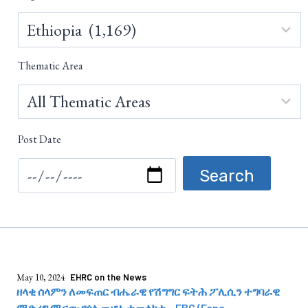
Thematic Area
Post Date
May 10, 2024
EHRC on the News
ዘላቂ ሰላምን ለመፍጠር ብሔራዊ የሽግግር ፍትሕ ፖሊሲን ተግባራዊ
ማድረግ ሚናው የጎላ መሆኑ ተመላከተ – FBC (Fana