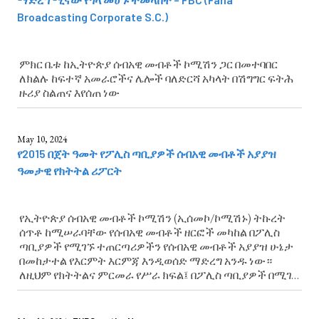
Broadcasting Corporate S.C.)
ምክር ቤቱ ከኢትዮጵያ ሰብአዊ መብቶች ኮሚሽን ጋር በመተባበር
ለክልሉ ከፍተኛ አመራሮችና ሌሎች ባለድርሻ አካላት በሽግግር ፍትሕ
ዙሪያ ስልጠና እየሰጠ ነው
May 10, 2024
የ2015 በጀት ዓመት የፖሊስ ጣቢያዎች ሰብአዊ መብቶች አያያዝ
ዓመታዊ የክትትል ሪፖርት
የኢትዮጵያ ሰብአዊ መብቶች ኮሚሽን (ኢሰመኮ/ኮሚሽኑ) ትኩረት
ሰጥቶ ከሚሠራባቸው የሰብአዊ መብቶች ዘርፎች መካከል በፖሊስ
ጣቢያዎች የሚገኙ ተጠርጣሪዎችን የሰብአዊ መብቶች አያያዝ ሁኔታ
በመከታተል የእርምት እርምጃ እንዲወሰድ ማድረግ አንዱ ነው።
ለዚህም የክትትልና ምርመራ የሥራ ክፍል፤ በፖሊስ ጣቢያዎች በሚገኙ
ተጠርጣሪዎች መብቶች ዙሪያ የሕግ ማዕቀፎች አተገባበርን
በተመለከተ የክትትልና ምርመራ እንዲሁም ዘርፈ-ብዙ የውትወታ
ሥራዎችን እያከናወነ ይገኛል። ይህ ዓመታዊ ሪፖርት በ2015 በጀት...