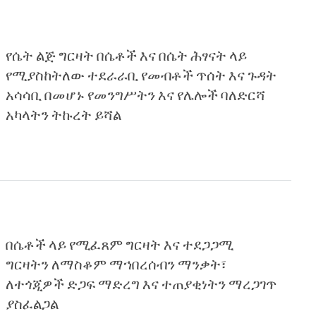
የሴት ልጅ ግርዛት በሴቶች እና በሴት ሕፃናት ላይ
የሚያስከትለው ተደራራቢ የመብቶች ጥሰት እና ጉዳት
አሳሳቢ በመሆኑ የመንግሥትን እና የሌሎች ባለድርሻ
አካላትን ትኩረት ይሻል
በሴቶች ላይ የሚፈጸም ግርዛት እና ተደጋጋሚ
ግርዛትን ለማስቆም ማኀበረሰብን ማንቃት፣
ለተጎጂዎች ድጋፍ ማድረግ እና ተጠያቂነትን ማረጋገጥ
ያስፈልጋል