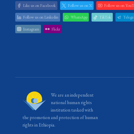
Like us on Facebook
Follow us on X
Follow us on You
Follow us on Linkedin
WhatsApp
TikTok
Teleg
Instagram
Flickr
We are an independent
national human rights
institution tasked with
the promotion and protection of human
rights in Ethiopia.