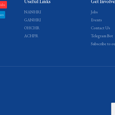
Useful Links
Get Involv
Tube
NANHRI
Jobs
ram
GANHRI
Events
OHCHR
Contact Us
ACHPR
Telegram Bot
Subscribe to o