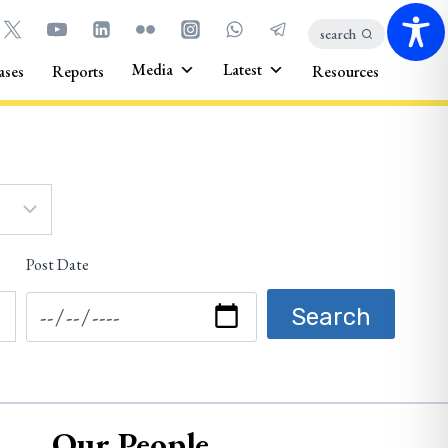
search
Media
Latest
ases
Reports
Resources
Post Date
Our People