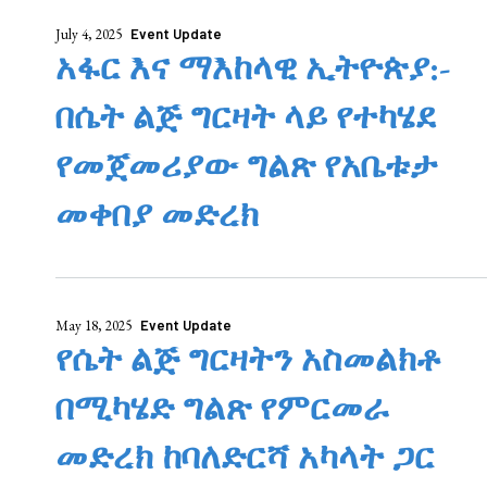
July 4, 2025
Event Update
አፋር እና ማእከላዊ ኢትዮጵያ:-
በሴት ልጅ ግርዛት ላይ የተካሄደ
የመጀመሪያው ግልጽ የአቤቱታ
መቀበያ መድረክ
May 18, 2025
Event Update
የሴት ልጅ ግርዛትን አስመልክቶ
በሚካሄድ ግልጽ የምርመራ
መድረክ ከባለድርሻ አካላት ጋር