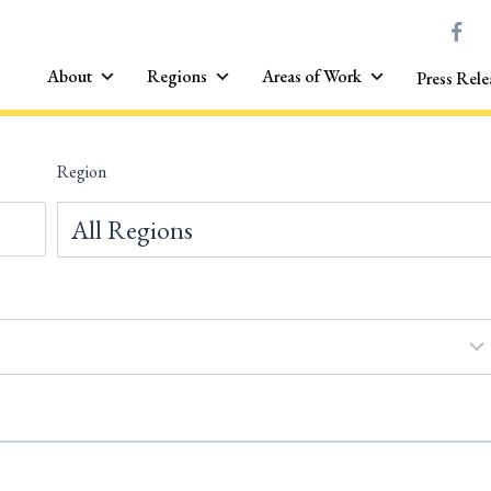
About
Regions
Areas of Work
Press Rele
Region