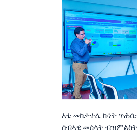
እቲ መከታተሊ ኩነት ጥሕሰ
ሰብኣዊ መሰላት ብዝምልከት