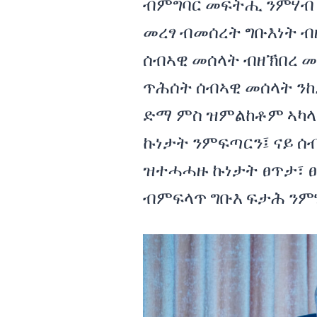
ብምግባር መፍትሒ ንምሃብ ንዝ
መረፃ ብመሰረት ግቡእነት 
ሰብኣዊ መሰላት ብዘኽበረ መ
ጥሕሰት ሰብኣዊ መሰላት ን
ድማ ምስ ዝምልከቶም ኣካ
ኩነታት ንምፍጣርን፤ ናይ ሰ
ዝተሓሓዙ ኩነታት ፀጥታ፣ ፀ
ብምፍላጥ ግቡእ ፍታሕ ንም