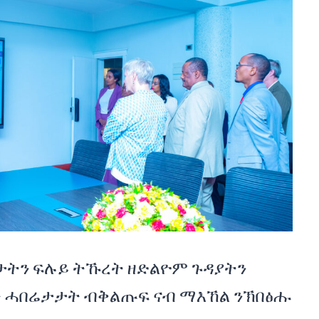
ታትን ፍሉይ ትኹረት ዘድልዮም ጉዳያትን
 ሓበሬታታት ብቅልጡፍ ናብ ማእኸል ንኽበፅሑ