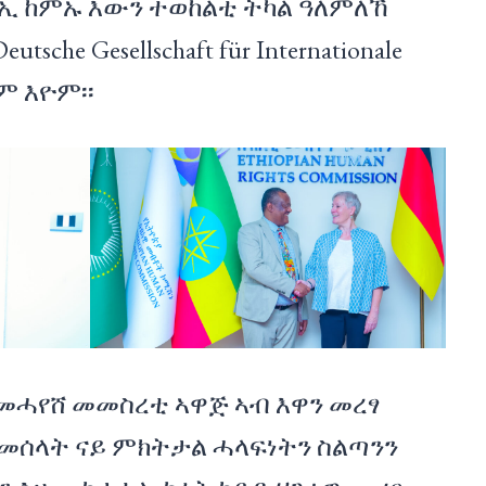
ኢ ከምኡ እውን ተወከልቲ ትካል ዓለምለኸ
sche Gesellschaft für Internationale
ቦም እዮም፡፡
መሓየሸ መመስረቲ ኣዋጅ ኣብ እዋን መረፃ
መሰላት ናይ ምክትታል ሓላፍነትን ስልጣንን