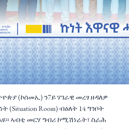
ዮጵያ (ኮሰመኢ) ን7ይ ሃገራዊ መረፃ ዘዳለዎ
 (Situation Room) ብዕለት 14 ግንቦት
 እዩ፡፡ ኣብቲ መርሃ ግብሪ ኮሚሽነራት፣ ስራሕ