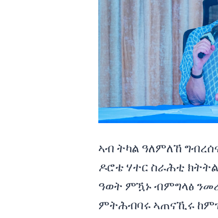
ኣብ ትካል ዓለምለኸ ግብረሰ
ዶሮቴ ሃተር ስራሕቲ ክትት
ዓወት ምዃኑ ብምግላፅ ንመ
ምትሕብባሩ ኣጠናኺሩ ከምዝቕ