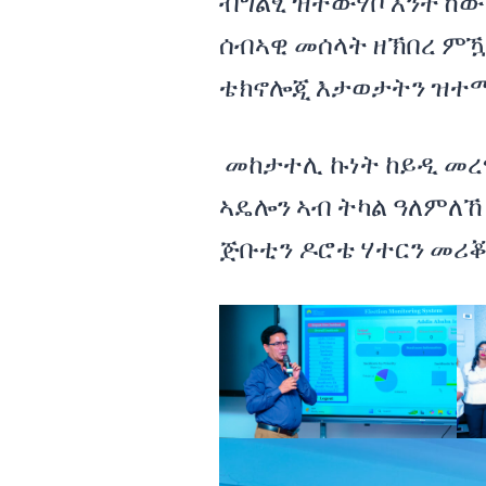
ብግልፂ ዝተውሃቦ እንትኸውን
ሰብኣዊ መሰላት ዘኽበረ ምዃ
ቴክኖሎጂ እታወታትን ዝተማ
መከታተሊ ኩነት ከይዲ መረፃ
ኣዴሎን ኣብ ትካል ዓለምለኸ
ጅቡቲን ዶሮቴ ሃተርን መሪ