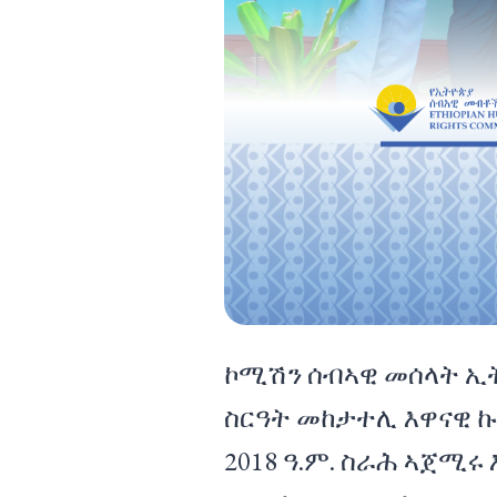
ኮሚሽን ሰብኣዊ መሰላት ኢት
ስርዓት መከታተሊ እዋናዊ ኩነት
2018 ዓ.ም. ስራሕ ኣጀሚሩ