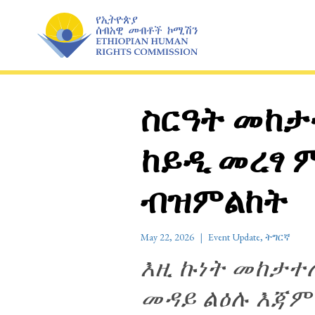
Skip
to
content
ስርዓት መከታተ
ከይዲ መረፃ 
ብዝምልከት
May 22, 2026
Event Update
,
ትግርኛ
እዚ ኩነት መከታተሊ
መዳይ ልዕሉ እጃም