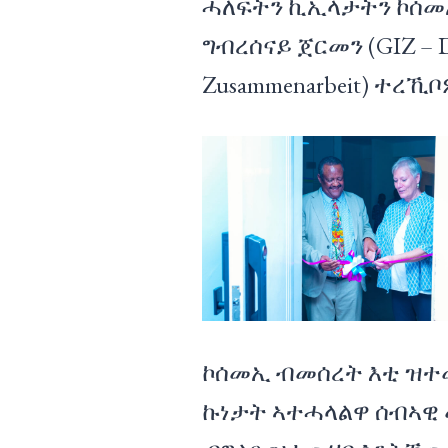
ሓለፍትን ኪኢላታትን ኮሰመ
ግብረሰናይ ጀርመን (GIZ – Deut
Zusammenarbeit) ተረኺ
ኮሰመኢ ብመሰረት እቲ ዝተ
ኩነታት ኣተሓላልዋ ሰብኣዊ 