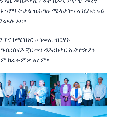
 እዚ መከታተሊ ኩነት ከይዲ ሃገራዊ መረፃ
ኑ ንምክትታል ዝሕግዙ ሜላታትን ኣገደስቲ ናይ
ልአሉ እዩ፡፡
 ዋና ኮሚሽነር ኮሰመኢ ብርሃኑ
 ግብረሰናይ ጀርመን ዳይረክተር ኢትዮጵያን
ቖም ከፊቶምዎ እዮም፡፡