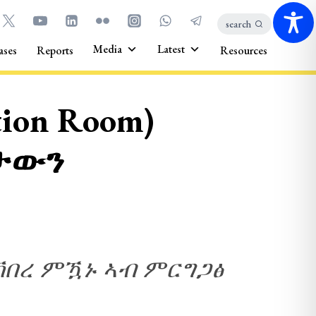
search
Media
Latest
ases
Reports
Resources
ion Room)
እታውን
ኽበረ ምዃኑ ኣብ ምርግጋፅ