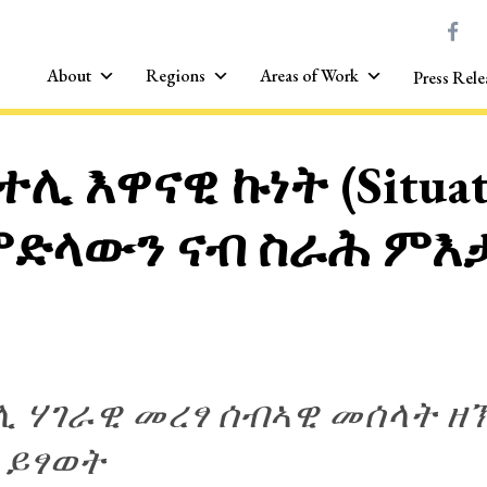
About
Regions
Areas of Work
Press Rele
ሊ እዋናዊ ኩነት (Situat
ምድላውን ናብ ስራሕ ም
 ሃገራዊ መረፃ ሰብኣዊ መሰላት ዘ
 ይፃወት