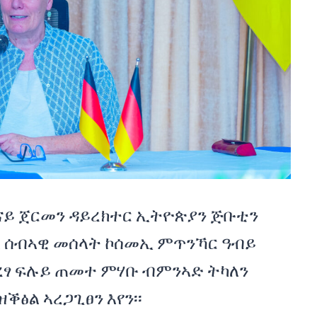
ናይ ጀርመን ዳይረክተር ኢትዮጵያን ጅቡቲን
ል ሰብኣዊ መሰላት ኮሰመኢ ምጥንኻር ዓብይ
ረፃ ፍሉይ ጠመተ ምሃቡ ብምንኣድ ትካለን
ፅል ኣረጋጊፀን እየን፡፡