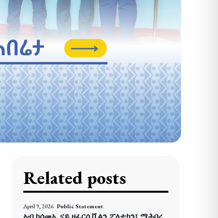
Related posts
April 9, 2026
Public Statement
ኣብ ኮሰመኢ ናይ ዘፈርሲቪልን ፖለቲካን፣ ማሕበረ