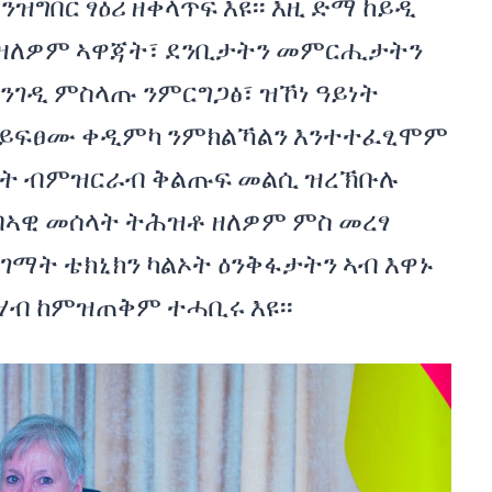
ግበር ፃዕሪ ዘቀላጥፍ እዩ፡፡ እዚ ድማ ከይዲ
ብዘለዎም ኣዋጃት፣ ደንቢታትን መምርሒታትን
ንገዲ ምስላጡ ንምርግጋፅ፣ ዝኾነ ዓይነት
ከይፍፀሙ ቀዲምካ ንምክልኻልን እንተተፈፂሞም
ላት ብምዝርራብ ቅልጡፍ መልሲ ዝረኽቡሉ
ብኣዊ መሰላት ትሕዝቶ ዘለዎም ምስ መረፃ
ገማት ቴክኒክን ካልኦት ዕንቅፋታትን ኣብ እዋኑ
ሃብ ከምዝጠቅም ተሓቢሩ እዩ፡፡