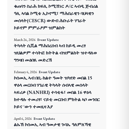
ቁጠባን ስራሕ ክፍሊ ኮሚሽነር ዶ/ር ኣብዲ ጅብሪል
ዓሊ ኣባል ኮሚቴ ኢኮኖሚ፣ ማሕበራዊን ባህላዊን
መሰላት(CESCR) ውድብ ሕቡራት ሃገራት
ኮይኖም ምምራፆም ዝምልከት
March 24, 2026
Event Update
ትካላት ሲቪል ማሕበረሰብ ኣብ ከይዲ መረፃ
ዝህልዎም ተሳትፎ ክትትል ብዝምልከት ዝተዳለወ
ግንዛበ መዕበዪ መድረኽ
February 6, 2026
Event Update
ኮሰመኢ ኣብ በቢ-ክልተ ዓመት ዝካየድ መበል 15
ዋዕላ መርበብ ሃገራዊ ትካላት ሰብኣዊ መሰላት
ኣፍሪቃ (NANHRI) ተሳቲፋ፣ መበል 16 ዋዕላ
ክተዳሉ ተመሪፃ፣ ናይቲ መርበብ ምክትል ኣቦ መንበር
ኮይና ‘ውን ተመዚዛ እያ
April 6, 2026
Event Update
ልኡኽ ኮሰመኢ ኣብ ዓመታዊ ጉባኤ ዓለምለኻዊ